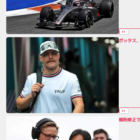
F1
ボッタス、
F1
規則修正