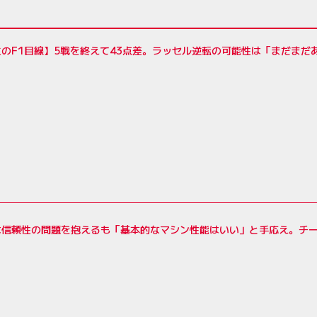
のF1目線】5戦を終えて43点差。ラッセル逆転の可能性は「まだまだ
は信頼性の問題を抱えるも「基本的なマシン性能はいい」と手応え。チ