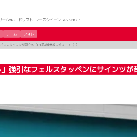
リー/WRC
ドリフト
レースクイーン
AS SHOP
チーム
フォト
ペンにサインツが苛立ち【F1第4戦無線レビュー（1）】
」強引なフェルスタッペンにサインツが苛