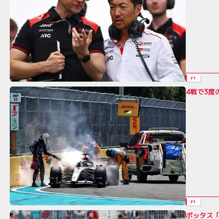
F1
4戦で3
F1
ボッタス