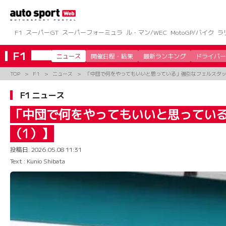
コ
ン
テ
ン
F1
スーパーGT
スーパーフォーミュラ
ル・マン/WEC
MotoGP/バイク
ラ
ツ
へ
F1
ニュース
開催日程・結果
最新ランキング
ドライバー
ス
キ
TOP
F1
ニュース
「中団で何をやってもいいと思っている」強引なフェルスタッ
ッ
プ
F1 ニュース
「中団で何をやってもいいと思っている
（1）】
投稿日:
2026.05.08 11:31
Text : Kunio Shibata