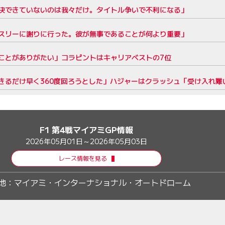
決できていないのは我々だけ。タイトル争いで不利になる」
スリーに謝りに行った。彼が無事であることが何より重要」
ことがありがたい」コラピントはキャリアベストの7位
きるだけ早く360度回ろうとした」ハジャーはクラッシュ「受け入れ難
F1 第4戦マイアミGP情報
2026年05月01日～2026年05月03日
レース情報を見る
地：
マイアミ・インターナショナル・オートドローム