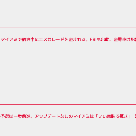
マイアミで宿泊中にエスカレードを盗まれる。FBIも出動、盗難車は犯
で予選は一歩前進。アップデートなしのマイアミは「いい意味で驚き」【