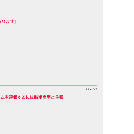
あります」
05-30
ームを評価するには時期尚早と主張