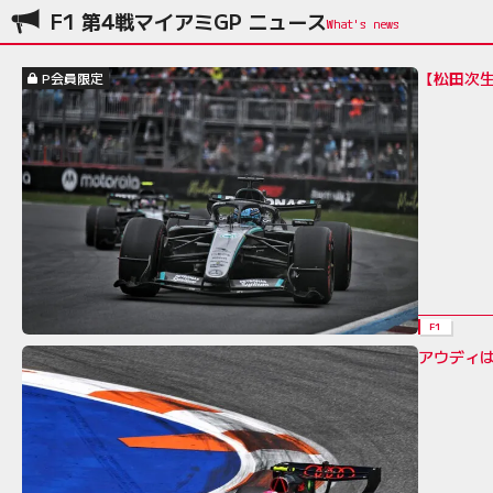
F1 第4戦マイアミGP ニュース
【松田次生
P会員限定
F1
アウディ