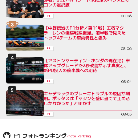
コンの選択肢
08-06
F1
【中野信治のF1分析／第11戦】王者マク
ラーレンの優勝戦線復帰。前半戦で見えた
トップ4チームの車両特性と強み
08-06
F1
【アストンマーティン・ホンダの現在地】車
体アップグレードで2秒改善が示す真実と、
新PU投入の後半戦への期待
08-04
F1
キャデラックのブレーキトラブルの原因が判
明。ボッタスは「マシンを壁に当てて止める
しかなかった」と明かす
08-05
F1
F1 フォトランキング