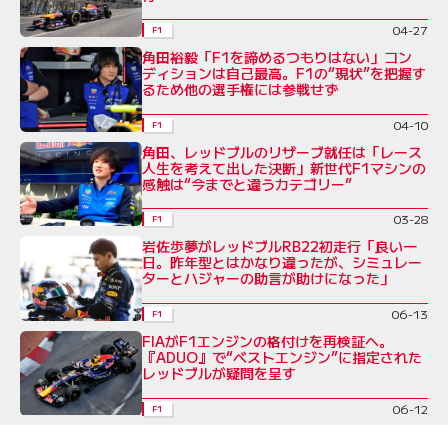
04-27
F1
角田裕毅「F1を諦めるつもりはない」コン
ディションは自己最高。F1の“現状”を把握す
るため他の選手権には参戦せず
04-10
F1
角田、レッドブルのリザーブ就任は「レース
人生を考えて出した決断」新世代F1マシンの
感触は“今までと違うカテゴリー”
03-28
F1
岩佐歩夢がレッドブルRB22初走行「良い一
日。昨年型とはかなり違ったが、シミュレー
ターとハジャーの助言が助けになった」
06-13
F1
FIAがF1エンジンの格付けを再検証へ。
『ADUO』で“ベストエンジン”に指定された
レッドブルが疑問を呈す
06-12
F1