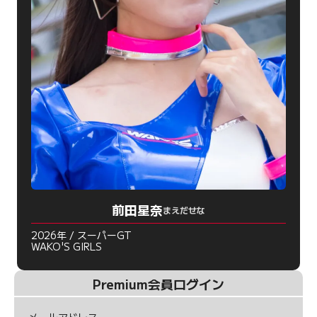
前田星奈
まえだせな
2026年 / スーパーGT
WAKO'S GIRLS
Premium会員ログイン