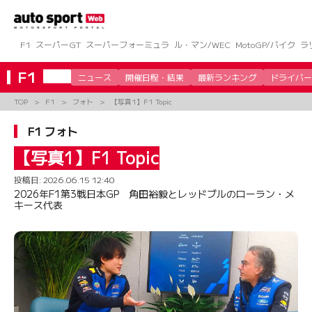
コ
ン
テ
ン
F1
スーパーGT
スーパーフォーミュラ
ル・マン/WEC
MotoGP/バイク
ラ
ツ
へ
F1
ニュース
開催日程・結果
最新ランキング
ドライバー
ス
キ
TOP
F1
フォト
【写真1】F1 Topic
ッ
プ
F1 フォト
【写真1】F1 Topic
投稿日:
2026.06.15 12:40
2026年F1第3戦日本GP 角田裕毅とレッドブルのローラン・メ
キース代表