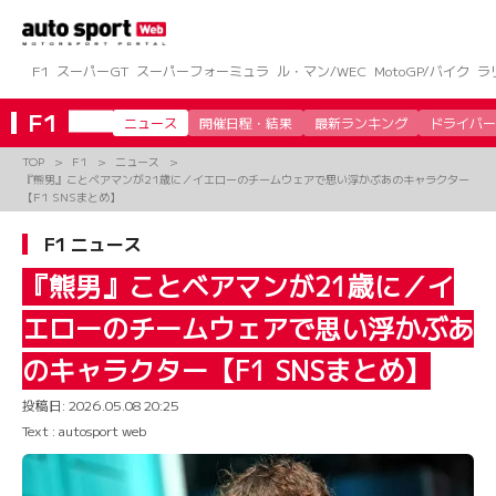
コ
ン
テ
ン
F1
スーパーGT
スーパーフォーミュラ
ル・マン/WEC
MotoGP/バイク
ラ
ツ
へ
F1
ニュース
開催日程・結果
最新ランキング
ドライバー
ス
キ
TOP
F1
ニュース
ッ
『熊男』ことベアマンが21歳に／イエローのチームウェアで思い浮かぶあのキャラクター
プ
【F1 SNSまとめ】
F1 ニュース
『熊男』ことベアマンが21歳に／イ
エローのチームウェアで思い浮かぶあ
のキャラクター【F1 SNSまとめ】
投稿日:
2026.05.08 20:25
Text : autosport web