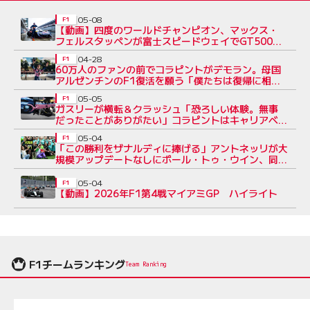
05-08
F1
【動画】四度のワールドチャンピオン、マックス・
フェルスタッペンが富士スピードウェイでGT500を
ドライブ。三宅淳詞のタイムに挑戦！
04-28
F1
60万人のファンの前でコラピントがデモラン。母国
アルゼンチンのF1復活を願う「僕たちは復帰に相応
しいと示した」
05-05
F1
ガスリーが横転＆クラッシュ「恐ろしい体験。無事
だったことがありがたい」コラピントはキャリアベス
トの7位
05-04
F1
「この勝利をザナルディに捧げる」アントネッリが大
規模アップデートなしにポール・トゥ・ウイン、同郷
のヒーローを偲ぶ
05-04
F1
【動画】2026年F1第4戦マイアミGP ハイライト
F1チームランキング
Team Ranking