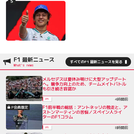
F1 最新ニュース
すべてのF1 最新ニュースを見る
メルセデスは夏休み明けに大型アップデート
へ。競争力向上のため、チームメイトバトル
も引き続き容認か
4時間前
F1
F1前半戦の総括：アントネッリの独走と、ア
P会員限定
ストンマーティンの苦悩／スペイン人ライ
ターのF1コラム
8時間前
F1