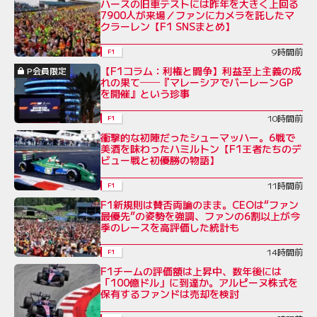
ハースの旧車テストには昨年を大きく上回る
7900人が来場／ファンにカメラを託したマ
クラーレン【F1 SNSまとめ】
9時間前
F1
【F1コラム：利権と闘争】利益至上主義の成
P会員限定
れの果て──『マレーシアでバーレーンGP
を開催』という珍事
10時間前
F1
衝撃的な初陣だったシューマッハー。6戦で
美酒を味わったハミルトン【F1王者たちのデ
ビュー戦と初優勝の物語】
11時間前
F1
F1新規則は賛否両論のまま。CEOは“ファン
最優先”の姿勢を強調、ファンの6割以上が今
季のレースを高評価した統計も
14時間前
F1
F1チームの評価額は上昇中、数年後には
「100億ドル」に到達か。アルピーヌ株式を
保有するファンドは売却を検討