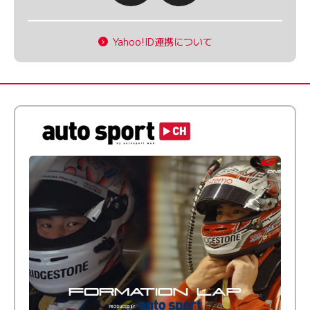
Yahoo!ID連携について
倒す相手を、信じてる。小林利徠斗 × 野村勇斗
【FORMATION LAP Produced by auto sport】