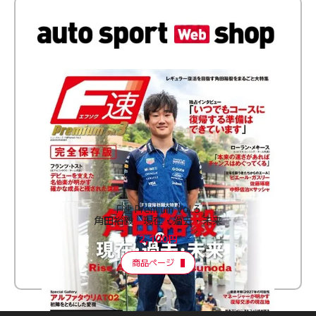
F速 Premium Vol.3
角田裕毅 現在・過去・未来
2,100円
商品ページ