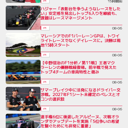
15時間前
F1
ハジャー「表彰台を争うようなレースをした
い」安定感を見出しトップ6入りを継続も、
課題はレースマネージメント
08-06
F1
マレーシアでのF1バーレーンGPは、トワイ
ライトレースでなくデイレースに。決勝は現
地15時スタート
08-06
F1
【中野信治のF1分析／第11戦】王者マク
ラーレンの優勝戦線復帰。前半戦で見えた
トップ4チームの車両特性と強み
08-06
F1
サマーブレイク中に活発になるドライバー交
渉戦。2027年F1シート未確定のペレスとオ
コンの選択肢
08-06
F1
選手権6位に後退したアルピーヌ、次戦オラ
ンダでアップデートを実施「5位争いの希望
を繋ぐためにも非常に重要」