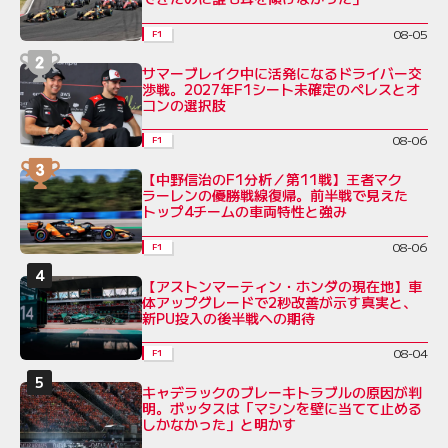
08-05
F1
サマーブレイク中に活発になるドライバー交
渉戦。2027年F1シート未確定のペレスとオ
コンの選択肢
08-06
F1
【中野信治のF1分析／第11戦】王者マク
ラーレンの優勝戦線復帰。前半戦で見えた
トップ4チームの車両特性と強み
08-06
F1
【アストンマーティン・ホンダの現在地】車
体アップグレードで2秒改善が示す真実と、
新PU投入の後半戦への期待
08-04
F1
キャデラックのブレーキトラブルの原因が判
明。ボッタスは「マシンを壁に当てて止める
しかなかった」と明かす