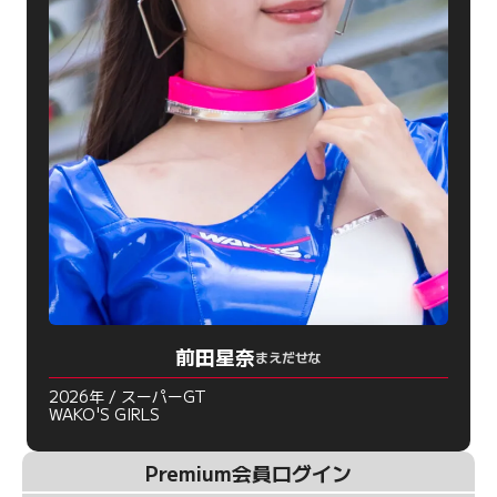
前田星奈
まえだせな
2026年 / スーパーGT
WAKO'S GIRLS
Premium会員ログイン