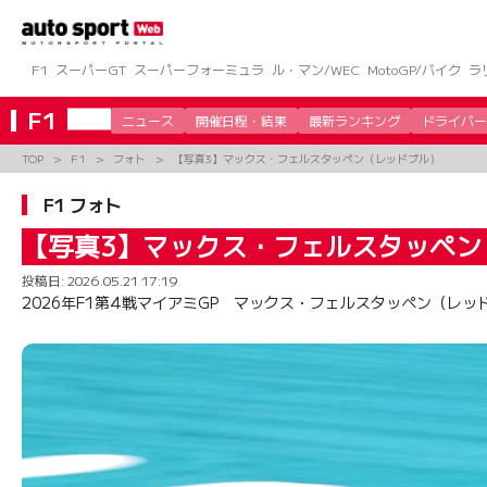
コ
ン
テ
ン
F1
スーパーGT
スーパーフォーミュラ
ル・マン/WEC
MotoGP/バイク
ラ
ツ
へ
F1
ニュース
開催日程・結果
最新ランキング
ドライバー
ス
キ
TOP
F1
フォト
【写真3】マックス・フェルスタッペン（レッドブル）
ッ
プ
F1 フォト
【写真3】マックス・フェルスタッペン
投稿日:
2026.05.21 17:19
2026年F1第4戦マイアミGP マックス・フェルスタッペン（レッ