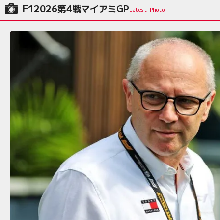
F12026第4戦マイアミGP