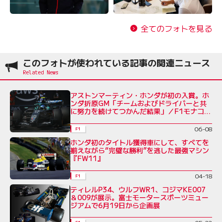
全てのフォトを見る
このフォトが使われている記事の関連ニュース
アストンマーティン・ホンダが初の入賞。ホ
ンダ折原GM「チームおよびドライバーと共
に努力を続けてつかんだ結果」／F1モナコ
GP
06-08
F1
ホンダ初のタイトル獲得車にして、すべてを
揃えながら“完璧な勝利”を逃した最強マシン
『FW11』
04-18
F1
ティレルP34、ウルフWR1、コジマKE007
＆009が展示。富士モータースポーツミュー
ジアムで6月19日から企画展