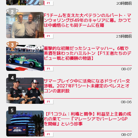
20時間前
F1
F1チームを支えた大ベテランのルパート・マ
ンウォリングが49年のキャリアに幕。かつて
は中嶋悟らとも同チームに在籍
23時間前
F1
衝撃的な初陣だったシューマッハー。6戦で
美酒を味わったハミルトン【F1王者たちのデ
ビュー戦と初優勝の物語】
08-07
F1
サマーブレイク中に活発になるドライバー交
渉戦。2027年F1シート未確定のペレスとオ
コンの選択肢
08-06
F1
【F1コラム：利権と闘争】利益至上主義の成
れの果て──『マレーシアでバーレーンGP
を開催』という珍事
08-07
F1