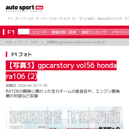
コ
ン
テ
ン
F1
スーパーGT
スーパーフォーミュラ
ル・マン/WEC
MotoGP/バイク
ラ
ツ
へ
F1
ニュース
開催日程・結果
最新ランキング
ドライバー
ス
キ
TOP
F1
フォト
【写真3】gpcarstory vol56 honda ra106 (2)
ッ
プ
F1 フォト
【写真3】gpcarstory vol56 honda
ra106 (2)
投稿日:
2026.06.10 17:35
RA106の開発に携わった空力チームの座談会や、エンジン開発
陣の対談など収録