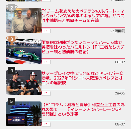
F1チームを支えた大ベテランのルパート・マ
ンウォリングが49年のキャリアに幕。かつて
は中嶋悟らとも同チームに在籍
23時間前
F1
衝撃的な初陣だったシューマッハー。6戦で
美酒を味わったハミルトン【F1王者たちのデ
ビュー戦と初優勝の物語】
08-07
F1
サマーブレイク中に活発になるドライバー交
渉戦。2027年F1シート未確定のペレスとオ
コンの選択肢
08-06
F1
【F1コラム：利権と闘争】利益至上主義の成
れの果て──『マレーシアでバーレーンGP
を開催』という珍事
08-07
F1