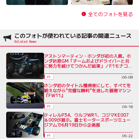
全てのフォトを見る
このフォトが使われている記事の関連ニュース
アストンマーティン・ホンダが初の入賞。ホ
ンダ折原GM「チームおよびドライバーと共
に努力を続けてつかんだ結果」／F1モナコ
GP
06-08
F1
ホンダ初のタイトル獲得車にして、すべてを
揃えながら“完璧な勝利”を逃した最強マシン
『FW11』
04-18
F1
ティレルP34、ウルフWR1、コジマKE007
＆009が展示。富士モータースポーツミュー
ジアムで6月19日から企画展
05-22
F1