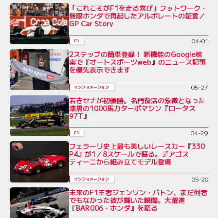
「これこそがF1を走る喜び」フットワーク・
無限ホンダで再起したアルボレートの証言／
GP Car Story
04-01
F1
2ステップの簡単登録！ 新機能のGoogle検
索で『オートスポーツweb』のニュース記事
を優先表示できます
05-27
インフォメーション
若きセナが初優勝。名門復活の象徴となった
漆黒の1000馬力ターボマシン『ロータス
97T』
04-29
F1
フェラーリ史上最も美しいレースカー『330
P4』が1／8スケールで蘇る。デアゴス
ティーニから組み立てモデル登場
05-20
インフォメーション
未来のF1王者ジェンソン・バトン、まだ何者
でもなかった彼が輝いた瞬間。大躍進
『BAR006・ホンダ』を語る