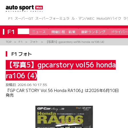
コ
ン
テ
ン
F1
スーパーGT
スーパーフォーミュラ
ル・マン/WEC
MotoGP/バイク
ラ
ツ
へ
F1
ニュース
開催日程・結果
最新ランキング
ドライバー
ス
キ
TOP
F1
フォト
【写真5】gpcarstory vol56 honda ra106 (4)
ッ
プ
F1 フォト
【写真5】gpcarstory vol56 honda
ra106 (4)
投稿日:
2026.06.10 17:35
『GP CAR STORY Vol.56 Honda RA106』は2026年6月10日
発売