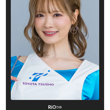
RiO
りお