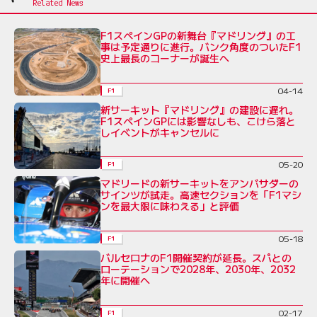
F1スペインGPの新舞台『マドリング』の工
事は予定通りに進行。バンク角度のついたF1
史上最長のコーナーが誕生へ
04-14
F1
新サーキット『マドリング』の建設に遅れ。
F1スペインGPには影響なしも、こけら落と
しイベントがキャンセルに
05-20
F1
マドリードの新サーキットをアンバサダーの
サインツが試走。高速セクションを「F1マシ
ンを最大限に味わえる」と評価
05-18
F1
バルセロナのF1開催契約が延長。スパとの
ローテーションで2028年、2030年、2032
年に開催へ
02-17
F1