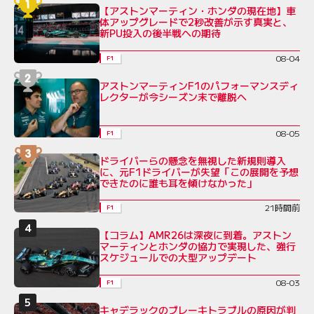
【アストンマーティン・ホンダの現在地】車
体アップグレードで2秒改善が示す真実と、
新PU投入の後半戦への期待
08-04
F1
アストンマーティンF1のパフォーマンスディ
レクターが今シーズン末で離脱へ
08-05
F1
ドライバーらの懸念を無視した新規則導入
に、元F1ドライバーが失望「この展開を予想
できたのに誰も耳を傾けなかった」
21時間前
F1
【コラム】AMR26は深夜に到着。アストン
マーティンとホンダの協力で実現した、強行
スケジュールでの大型アップデート
08-03
F1
キャデラックのブレーキトラブルの原因が判