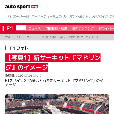
コ
ン
テ
ン
F1
スーパーGT
スーパーフォーミュラ
ル・マン/WEC
MotoGP/バイク
ラ
ツ
へ
F1
ニュース
開催日程・結果
最新ランキング
ドライバー
ス
キ
TOP
F1
フォト
【写真1】新サーキット『マドリング』のイメージ
ッ
プ
F1 フォト
【写真1】新サーキット『マドリン
グ』のイメージ
投稿日:
2026.07.08 09:17
F1スペインGPの舞台となる新サーキット『マドリング』のイ
メージ