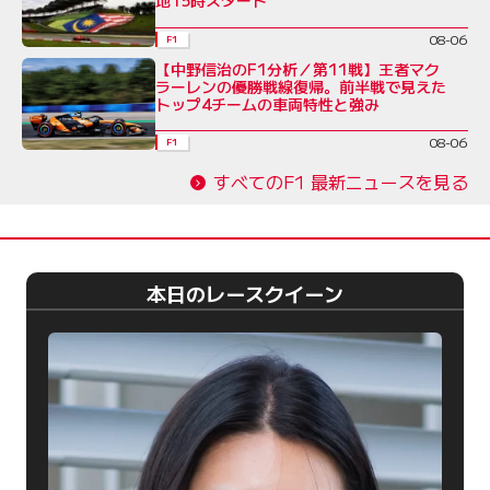
地15時スタート
08-06
F1
【中野信治のF1分析／第11戦】王者マク
ラーレンの優勝戦線復帰。前半戦で見えた
トップ4チームの車両特性と強み
08-06
F1
すべてのF1 最新ニュースを見る
本日のレースクイーン