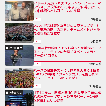
F1チームを支えた大ベテランのルパート・マ
ンウォリングが49年のキャリアに幕。かつて
は中嶋悟らとも同チームに在籍
3時間前
F1
メルセデスは夏休み明けに大型アップデート
へ。競争力向上のため、チームメイトバトル
も引き続き容認か
16時間前
F1
F1前半戦の総括：アントネッリの独走と、ア
P会員限定
ストンマーティンの苦悩／スペイン人ライ
ターのF1コラム
20時間前
F1
ハースの旧車テストには昨年を大きく上回る
7900人が来場／ファンにカメラを託したマ
クラーレン【F1 SNSまとめ】
21時間前
F1
【F1コラム：利権と闘争】利益至上主義の成
P会員限定
れの果て──『マレーシアでバーレーンGP
を開催』という珍事