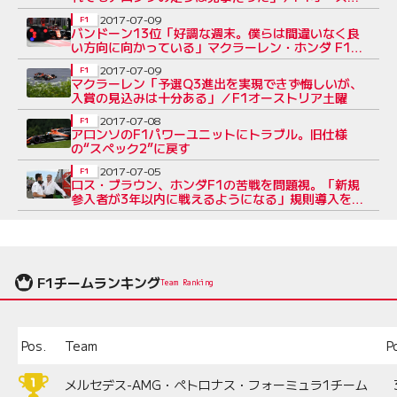
リア土曜
2017-07-09
F1
バンドーン13位「好調な週末。僕らは間違いなく良
い方向に向かっている」マクラーレン・ホンダ F1土
曜
2017-07-09
F1
マクラーレン「予選Q3進出を実現できず悔しいが、
入賞の見込みは十分ある」／F1オーストリア土曜
2017-07-08
F1
アロンソのF1パワーユニットにトラブル。旧仕様
の“スペック2”に戻す
2017-07-05
F1
ロス・ブラウン、ホンダF1の苦戦を問題視。「新規
参入者が3年以内に戦えるようになる」規則導入を望
む
F1チームランキング
Team Ranking
Pos.
Team
P
メルセデス-AMG・ペトロナス・フォーミュラ1チーム