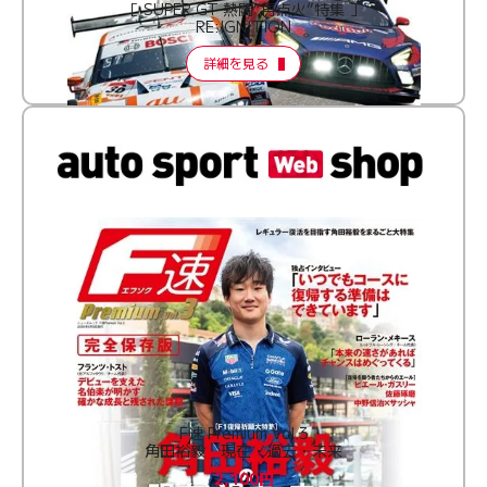
［ SUPER GT 熱闘“再点火”特集 ］
RE:IGNITION
詳細を見る
F速 Premium Vol.3
角田裕毅 現在・過去・未来
2,100円