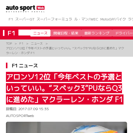
コ
ン
テ
ン
F1
スーパーGT
スーパーフォーミュラ
ル・マン/WEC
MotoGP/バイク
ラ
ツ
へ
F1
ニュース
開催日程・結果
最新ランキング
ドライバー
ス
キ
TOP
F1
ニュース
ッ
アロンソ12位「今年ベストの予選といっていい。“スペック3”PUならQ3に進めた」マク
プ
ラーレン・ホンダ F1
F1 ニュース
アロンソ12位「今年ベストの予選と
いっていい。“スペック3”PUならQ3
に進めた」マクラーレン・ホンダ F1
投稿日:
2017.07.09 15:35
AUTOSPORTweb