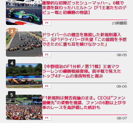
衝撃的な初陣だったシューマッハー。6戦で
美酒を味わったハミルトン【F1王者たちのデ
ビュー戦と初優勝の物語】
23時間前
F1
ドライバーらの懸念を無視した新規則導入
に、元F1ドライバーが失望「この展開を予想
できたのに誰も耳を傾けなかった」
08-05
F1
【中野信治のF1分析／第11戦】王者マク
ラーレンの優勝戦線復帰。前半戦で見えた
トップ4チームの車両特性と強み
08-06
F1
F1新規則は賛否両論のまま。CEOは“ファン
最優先”の姿勢を強調、ファンの6割以上が今
季のレースを高評価した統計も
08-07
F1