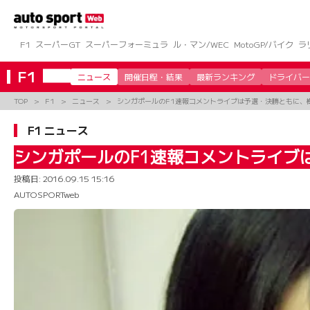
コ
ン
テ
ン
F1
スーパーGT
スーパーフォーミュラ
ル・マン/WEC
MotoGP/バイク
ラ
ツ
へ
F1
ニュース
開催日程・結果
最新ランキング
ドライバー
ス
キ
TOP
F1
ニュース
シンガポールのF1速報コメントライブは予選・決勝ともに、
ッ
プ
F1 ニュース
シンガポールのF1速報コメントライブ
投稿日:
2016.09.15 15:16
AUTOSPORTweb