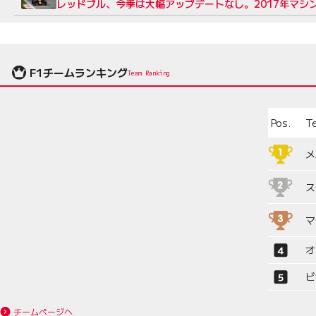
レッドブル、今季は大幅アップデートなし。2017年マシ
F1チームランキング
Team Ranking
Pos.
T
メ
ス
マ
オ
ビ
チームページへ