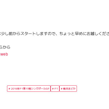
は少し前からスタートしますので、ちょっと早めにお越しくだ
らから
sweb
2016年F1第15戦シンガポールGP
F1
梅本まどか