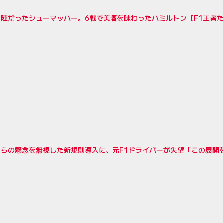
初陣だったシューマッハー。6戦で美酒を味わったハミルトン【F1王者
ーらの懸念を無視した新規則導入に、元F1ドライバーが失望「この展開