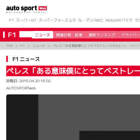
コ
ン
テ
ン
F1
スーパーGT
スーパーフォーミュラ
ル・マン/WEC
MotoGP/バイク
ラ
ツ
へ
F1
ニュース
開催日程・結果
最新ランキング
ドライバー
ス
キ
TOP
F1
ニュース
ペレス「ある意味僕にとってベストレースのひとつ」：Fイン
ッ
プ
F1 ニュース
ペレス「ある意味僕にとってベストレー
投稿日:
2015.04.20 16:02
AUTOSPORTweb