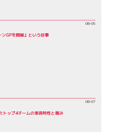
08-05
ーンGPを開催』という珍事
08-07
たトップ4チームの車両特性と強み