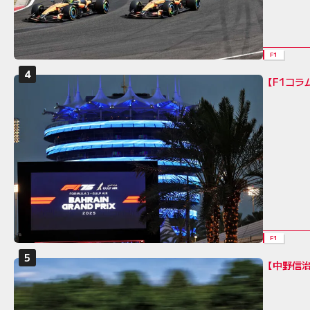
F1
【F1コ
F1
【中野信治