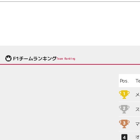
F1チームランキング
Team Ranking
Pos.
T
メ
ス
マ
オ