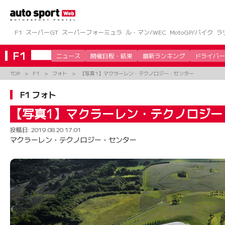
コ
ン
テ
ン
F1
スーパーGT
スーパーフォーミュラ
ル・マン/WEC
MotoGP/バイク
ラ
ツ
へ
F1
ニュース
開催日程・結果
最新ランキング
ドライバー
ス
キ
TOP
F1
フォト
【写真1】マクラーレン・テクノロジー・センター
ッ
プ
F1 フォト
【写真1】マクラーレン・テクノロジー
投稿日:
2019.08.20 17:01
マクラーレン・テクノロジー・センター