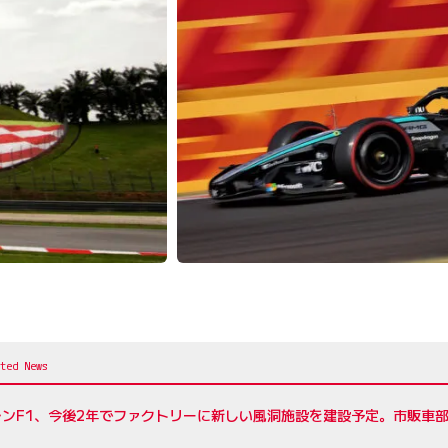
レンF1、今後2年でファクトリーに新しい風洞施設を建設予定。市販車