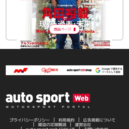
F速 Premium Vol.3
角田裕毅 現在・過去・未来
2,100円
商品ページ
プライバシーポリシー
利用規約
広告掲載について
雑誌の定期購読
運営会社
auto sport web について
お問い合わせ