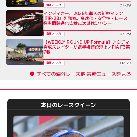
07-29
海外レース他
インディカー、2028年導入の新型マシン
『IR-28』を発表。高速化・安全性・レース
性を同時進化させた次世代シャシー
07-29
海外レース他
【WEEKLY ROUND UP Formula】アウディ
育成スレイターが選手権首位浮上／FIA F3第
7戦
07-28
海外レース他
すべての海外レース他 最新ニュースを見る
本日のレースクイーン