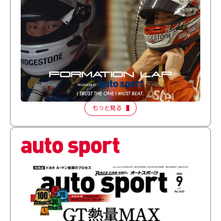
倒す相手を、信じてる。小林利徠斗 × 野村勇斗
【FORMATION LAP Produced by auto sport】
2026 Episode 2
もっと見る