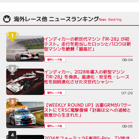
海外レース他 ニュースランキング
インディカーの新世代マシン『IR-28』が初
テスト。走行を担当したロッシとパロウは新
型マシンを絶賛「最高だ」
08-04
海外レース他
インディカー、2028年導入の新型マシン
『IR-28』を発表。高速化・安全性・レース
性を同時進化させた次世代シャシー
07-29
海外レース他
【WEEKLY ROUND UP】古豪GRMがバサー
ストにてRSC電撃復帰「計画は父への追悼と
敬意から生まれた」
08-05
海外レース他
2026年フォーミュラE東京E-Prix TV放送