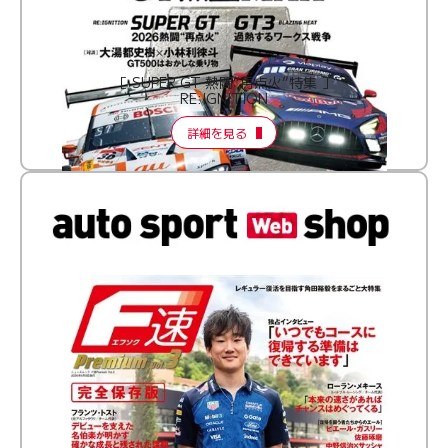
［ SUPER GT 熱闘“再点火”特集 ］
RE:IGNITION
詳細を見る