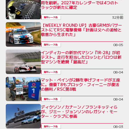
用を刷新。2027年カレンダーでは4つのト
ラックが新たに確定
32分前
海外レース他
【WEEKLY ROUND UP】古豪GRMがバサー
ストにてRSC電撃復帰「計画は父への追悼と
敬意から生まれた」
08-05
海外レース他
インディカーの新世代マシン『IR-28』が初
テスト。走行を担当したロッシとパロウは新
型マシンを絶賛「最高だ」
08-04
海外レース他
マット・ペインが2勝を挙げフォードが王座
に。強豪T8もブロック・フィーニーが復活
の勝利／RSC第8戦
08-04
海外レース他
ディクソン／カナーン／フランキッティら
が、ジミー・ジョンソンのレガシィ・モー
ター・クラブに参画
08-03
海外レース他