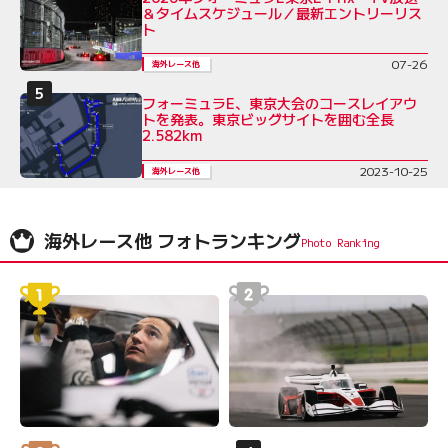
＆タイムスケジュール／最新エントリーリス
ト
07-26
海外レース他
フォーミュラE、東京大会のコースレイアウ
トを発表。東京ビッグサイトを囲む全長
2.582km
2023-10-25
海外レース他
海外レース他 フォトランキング