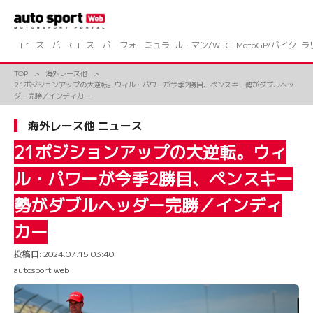
コ
ン
テ
ン
F1
スーパーGT
スーパーフォーミュラ
ル・マン/WEC
MotoGP/バイク
ラ
ツ
へ
TOP
海外レース他
ス
21ポジションアップの大逆転。ウィル・パワーが今季2勝目、ペンスキー勢がダブルヘッ
キ
ダー完勝／インディカー
ッ
プ
海外レース他 ニュース
21ポジションアップの大逆転。ウィ
ル・パワーが今季2勝目、ペンスキー
勢がダブルヘッダー完勝／インディ
カー
投稿日:
2024.07.15 03:40
autosport web