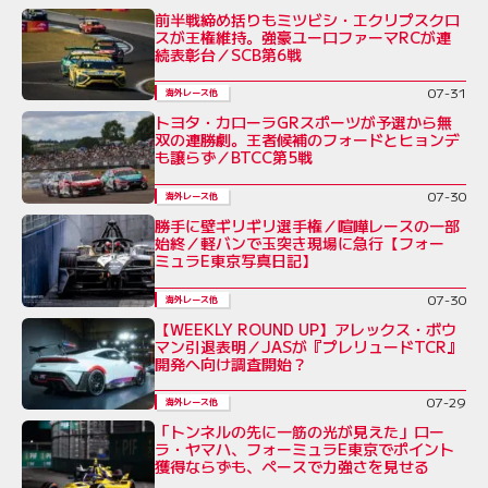
前半戦締め括りもミツビシ・エクリプスクロ
スが王権維持。強豪ユーロファーマRCが連
続表彰台／SCB第6戦
07-31
海外レース他
トヨタ・カローラGRスポーツが予選から無
双の連勝劇。王者候補のフォードとヒョンデ
も譲らず／BTCC第5戦
07-30
海外レース他
勝手に壁ギリギリ選手権／喧嘩レースの一部
始終／軽バンで玉突き現場に急行【フォー
ミュラE東京写真日記】
07-30
海外レース他
【WEEKLY ROUND UP】アレックス・ボウ
マン引退表明／JASが『プレリュードTCR』
開発へ向け調査開始？
07-29
海外レース他
「トンネルの先に一筋の光が見えた」ロー
ラ・ヤマハ、フォーミュラE東京でポイント
獲得ならずも、ペースで力強さを見せる