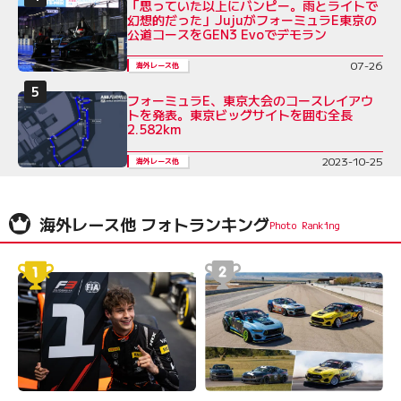
「思っていた以上にバンピー。雨とライトで
幻想的だった」JujuがフォーミュラE東京の
公道コースをGEN3 Evoでデモラン
07-26
海外レース他
フォーミュラE、東京大会のコースレイアウ
トを発表。東京ビッグサイトを囲む全長
2.582km
2023-10-25
海外レース他
海外レース他 フォトランキング