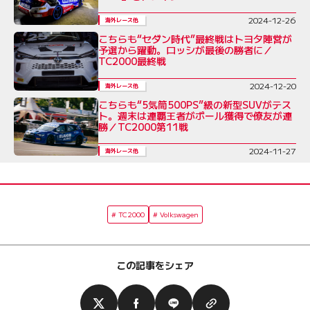
2024-12-26
海外レース他
こちらも“セダン時代”最終戦はトヨタ陣営が
予選から躍動。ロッシが最後の勝者に／
TC2000最終戦
2024-12-20
海外レース他
こちらも“5気筒500PS”級の新型SUVがテス
ト。週末は連覇王者がポール獲得で僚友が連
勝／TC2000第11戦
2024-11-27
海外レース他
TC2000
Volkswagen
この記事をシェア