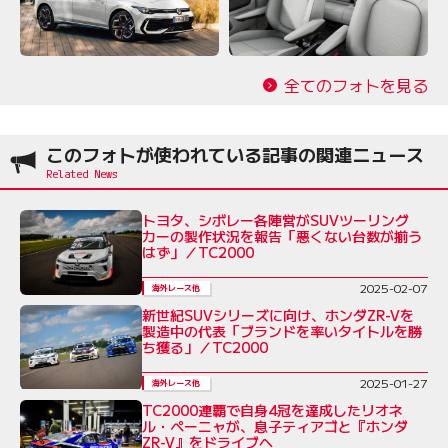
全てのフォトを見る
このフォトが使われている記事の関連ニュース
トヨタ、シボレー各陣営がSUVツーリング
カーの製作状況を報告「悪くない台数が揃う
はず」／TC2000
2025-02-07
海外レース他
新世紀SUVシリーズに向け、ホンダZR-Vを
製造中の代表「ブランドを率いタイトルを勝
ち獲る」／TC2000
2025-01-27
海外レース他
TC2000連覇で自身4冠を達成したリオネ
ル・ペーニャが、息子ティアゴと『ホンダ
ZR-V』をドライブへ