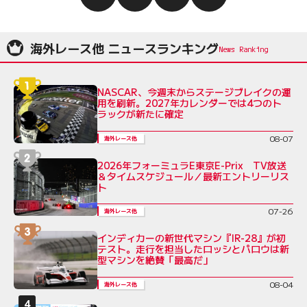
海外レース他 ニュースランキング
NASCAR、今週末からステージブレイクの運
用を刷新。2027年カレンダーでは4つのト
ラックが新たに確定
08-07
海外レース他
2026年フォーミュラE東京E-Prix TV放送
＆タイムスケジュール／最新エントリーリス
ト
07-26
海外レース他
インディカーの新世代マシン『IR-28』が初
テスト。走行を担当したロッシとパロウは新
型マシンを絶賛「最高だ」
08-04
海外レース他