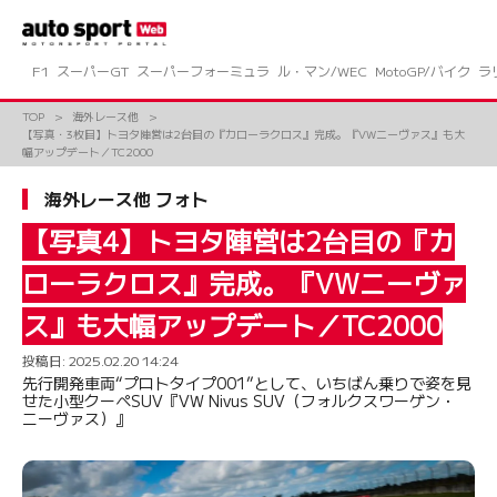
コ
ン
テ
ン
F1
スーパーGT
スーパーフォーミュラ
ル・マン/WEC
MotoGP/バイク
ラ
ツ
へ
TOP
海外レース他
ス
【写真・3枚目】トヨタ陣営は2台目の『カローラクロス』完成。『VWニーヴァス』も大
キ
幅アップデート／TC2000
ッ
プ
海外レース他 フォト
【写真4】トヨタ陣営は2台目の『カ
ローラクロス』完成。『VWニーヴァ
ス』も大幅アップデート／TC2000
投稿日:
2025.02.20 14:24
先行開発車両“プロトタイプ001”として、いちばん乗りで姿を見
せた小型クーペSUV『VW Nivus SUV（フォルクスワーゲン・
ニーヴァス）』