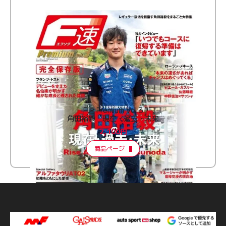
F速 Premium Vol.3
角田裕毅 現在・過去・未来
2,100円
商品ページ