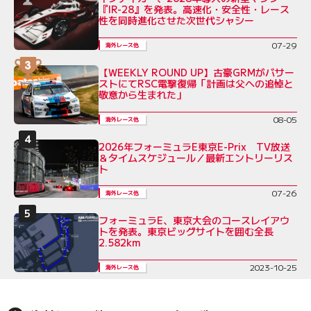
『IR-28』を発表。高速化・安全性・レース
性を同時進化させた次世代シャシー
07-29
海外レース他
【WEEKLY ROUND UP】古豪GRMがバサー
ストにてRSC電撃復帰「計画は父への追悼と
敬意から生まれた」
08-05
海外レース他
2026年フォーミュラE東京E-Prix TV放送
＆タイムスケジュール／最新エントリーリス
ト
07-26
海外レース他
フォーミュラE、東京大会のコースレイアウ
トを発表。東京ビッグサイトを囲む全長
2.582km
2023-10-25
海外レース他