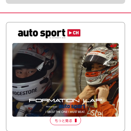
倒す相手を、信じてる。小林利徠斗 × 野村勇斗
【FORMATION LAP Produced by auto sport】
2026 Episode 2
もっと見る