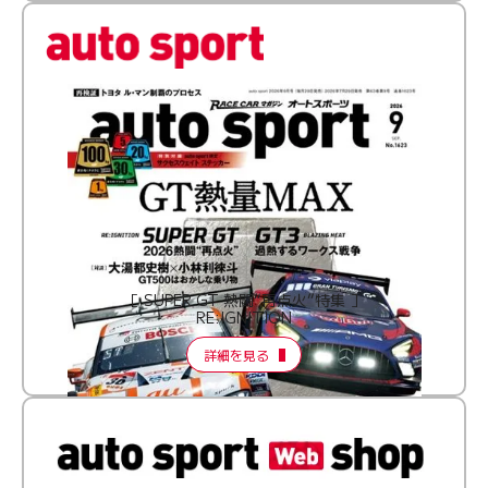
［ SUPER GT 熱闘“再点火”特集 ］
RE:IGNITION
詳細を見る