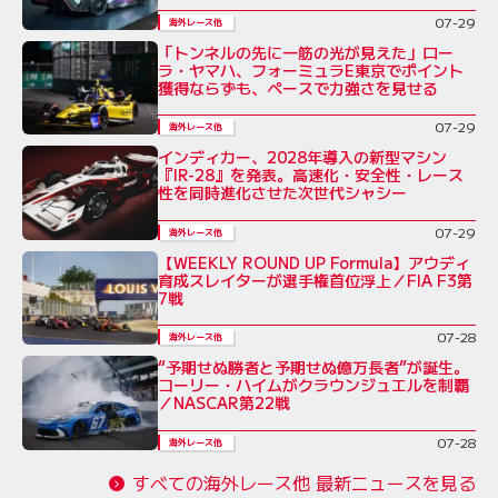
07-29
海外レース他
「トンネルの先に一筋の光が見えた」ロー
ラ・ヤマハ、フォーミュラE東京でポイント
獲得ならずも、ペースで力強さを見せる
07-29
海外レース他
インディカー、2028年導入の新型マシン
『IR-28』を発表。高速化・安全性・レース
性を同時進化させた次世代シャシー
07-29
海外レース他
【WEEKLY ROUND UP Formula】アウディ
育成スレイターが選手権首位浮上／FIA F3第
7戦
07-28
海外レース他
“予期せぬ勝者と予期せぬ億万長者”が誕生。
コーリー・ハイムがクラウンジュエルを制覇
／NASCAR第22戦
07-28
海外レース他
すべての海外レース他 最新ニュースを見る