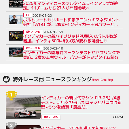
2025年インディカーのフルタイムラインアップが確
定。11チームから27人が年間参戦へ
2025-01-20
F1
ボルトレートもサポートするアロンソのマネジメント
会社『A14』が、2度のインディカー王者パワーと提
携
2024-12-31
海外レース他
インディカーの新ハイブリッドPU導入でバトル数が
増加。インディ500は戦い方が変わる可能性も
2025-02-19
海外レース他
インディカーの開幕前オープンテストがセブリングで
実施。2度の王者ウィル・パワーがトップタイム刻む
海外レース他 ニュースランキング
インディカーの新世代マシン『IR-28』が初
テスト。走行を担当したロッシとパロウは新
型マシンを絶賛「最高だ」
08-04
海外レース他
インディカー、2028年導入の新型マシン