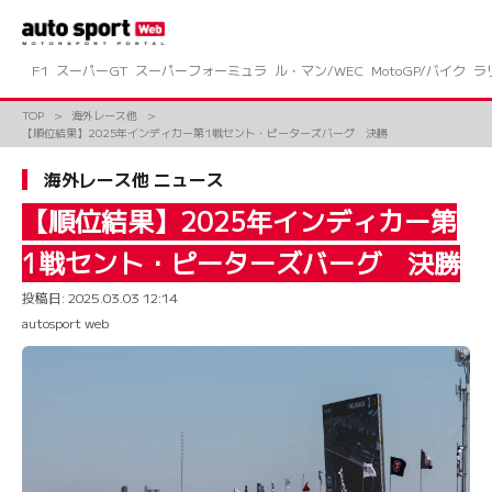
コ
ン
テ
ン
F1
スーパーGT
スーパーフォーミュラ
ル・マン/WEC
MotoGP/バイク
ラ
ツ
へ
TOP
海外レース他
ス
【順位結果】2025年インディカー第1戦セント・ピーターズバーグ 決勝
キ
ッ
海外レース他 ニュース
プ
【順位結果】2025年インディカー第
1戦セント・ピーターズバーグ 決勝
投稿日:
2025.03.03 12:14
autosport web