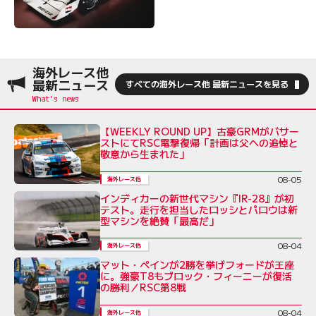
海外レース他
最新ニュース
すべての海外レース他 最新ニュースを見る
【WEEKLY ROUND UP】古豪GRMがバサー
ストにてRSC電撃復帰「計画は父への追悼と
敬意から生まれた」
08-05
海外レース他
インディカーの新世代マシン『IR-28』が初
テスト。走行を担当したロッシとパロウは新
型マシンを絶賛「最高だ」
08-04
海外レース他
マット・ペインが2勝を挙げフォードが王座
に。強豪T8もブロック・フィーニーが復活
の勝利／RSC第8戦
08-04
海外レース他