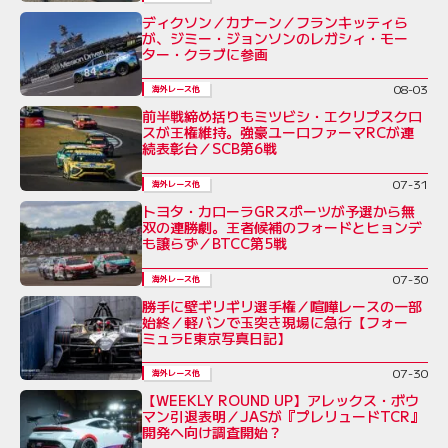
ディクソン／カナーン／フランキッティら
が、ジミー・ジョンソンのレガシィ・モー
ター・クラブに参画
08-03
海外レース他
前半戦締め括りもミツビシ・エクリプスクロ
スが王権維持。強豪ユーロファーマRCが連
続表彰台／SCB第6戦
07-31
海外レース他
トヨタ・カローラGRスポーツが予選から無
双の連勝劇。王者候補のフォードとヒョンデ
も譲らず／BTCC第5戦
07-30
海外レース他
勝手に壁ギリギリ選手権／喧嘩レースの一部
始終／軽バンで玉突き現場に急行【フォー
ミュラE東京写真日記】
07-30
海外レース他
【WEEKLY ROUND UP】アレックス・ボウ
マン引退表明／JASが『プレリュードTCR』
開発へ向け調査開始？