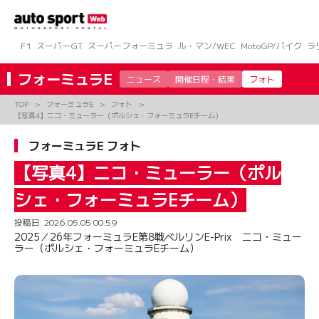
コ
ン
テ
ン
F1
スーパーGT
スーパーフォーミュラ
ル・マン/WEC
MotoGP/バイク
ラ
ツ
へ
フォーミュラE
ニュース
開催日程・結果
フォト
ス
キ
TOP
フォーミュラE
フォト
ッ
【写真4】ニコ・ミューラー（ポルシェ・フォーミュラEチーム）
プ
フォーミュラE フォト
【写真4】ニコ・ミューラー（ポル
シェ・フォーミュラEチーム）
投稿日:
2026.05.05 00:59
2025／26年フォーミュラE第8戦ベルリンE-Prix ニコ・ミュー
ラー（ポルシェ・フォーミュラEチーム）