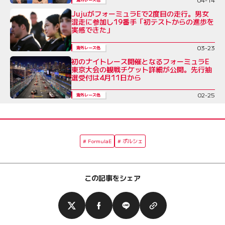
JujuがフォーミュラEで2度目の走行。男女
混走に参加し19番手「初テストからの進歩を
実感できた」
03-23
海外レース他
初のナイトレース開催となるフォーミュラE
東京大会の観戦チケット詳細が公開。先行抽
選受付は4月11日から
02-25
海外レース他
FormulaE
ポルシェ
この記事をシェア