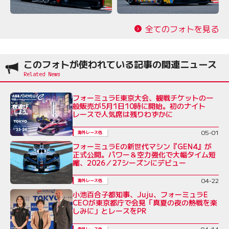
全てのフォトを見る
このフォトが使われている記事の関連ニュース
フォーミュラE東京大会、観戦チケットの一
般販売が5月1日10時に開始。初のナイト
レースで人気席は残りわずかに
05-01
海外レース他
フォーミュラEの新世代マシン『GEN4』が
正式公開。パワー＆空力強化で大幅タイム短
縮、2026／27シーズンにデビュー
04-22
海外レース他
小池百合子都知事、Juju、フォーミュラE
CEOが東京都庁で会見「真夏の夜の熱戦を楽
しみに」とレースをPR
04-14
海外レース他