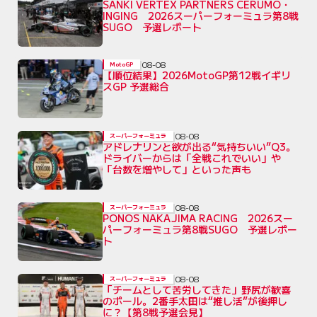
SANKI VERTEX PARTNERS CERUMO・
INGING 2026スーパーフォーミュラ第8戦
SUGO 予選レポート
08-08
MotoGP
【順位結果】2026MotoGP第12戦イギリ
スGP 予選総合
08-08
スーパーフォーミュラ
アドレナリンと欲が出る“気持ちいい”Q3。
ドライバーからは「全戦これでいい」や
「台数を増やして」といった声も
08-08
スーパーフォーミュラ
PONOS NAKAJIMA RACING 2026スー
パーフォーミュラ第8戦SUGO 予選レポー
ト
08-08
スーパーフォーミュラ
「チームとして苦労してきた」野尻が歓喜
のポール。2番手太田は“推し活”が後押し
に？【第8戦予選会見】