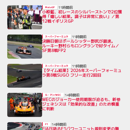
11時間前
MotoGP
小椋藍、初レースのシルバーストンで2位獲
得「嬉しい結果。調子は非常に良い」／第
12戦イギリスGP
11時間前
スーパーフォーミュラ
決勝日朝はポールシッター野尻が最速。
ルーキー野村らもロングランで好タイム／
SF第8戦FP2
11時間前
スーパーフォーミュラ
【タイム結果】2026年スーパーフォーミュ
ラ第8戦SUGO フリー走行2回目
14時間前
ル・マン/WEC
WECのジョーカー使用期限が迫るも、新参
ジェネシスは「効果的な改善」のため慎重
に判断
14時間前
F1
FIAが語るF1パワーユニット規則変更の舞