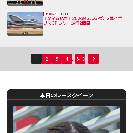
08-08
MotoGP
【タイム結果】2026MotoGP第12戦イギ
リスGP フリー走行2回目
投
1
2
3
4
…
340
次へ
稿
の
ペ
ー
本日のレースクイーン
ジ
送
り