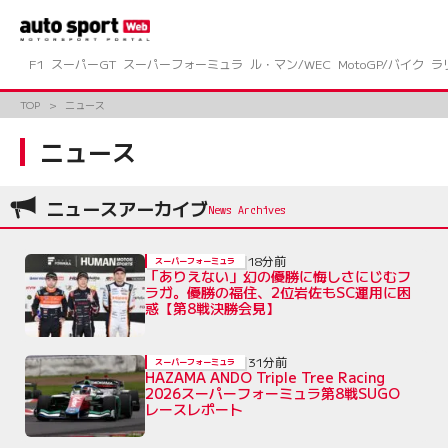
コ
ン
テ
ン
F1
スーパーGT
スーパーフォーミュラ
ル・マン/WEC
MotoGP/バイク
ラ
ツ
へ
TOP
ニュース
ス
キ
ニュース
ッ
プ
ニュースアーカイブ
18分前
スーパーフォーミュラ
「ありえない」幻の優勝に悔しさにじむフ
ラガ。優勝の福住、2位岩佐もSC運用に困
惑【第8戦決勝会見】
31分前
スーパーフォーミュラ
HAZAMA ANDO Triple Tree Racing
2026スーパーフォーミュラ第8戦SUGO
レースレポート