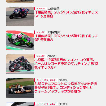
22時間前
MotoGP
【順位結果】2026Moto2第12戦イギリス
GP 予選総合
23時間前
MotoGP
【順位結果】2026Moto3第12戦イギリス
GP 予選総合
08-08
MotoGP
小椋藍、今季3度目のフロントロウ獲得。
ポールはレコード更新のマルティン／第12
戦イギリスGP
08-08
スーパーフォーミュラ
SUGOではフロントロウ常連だった岩佐歩
夢が予選9番手。コンディション変化と
ウォームアップラップが影響か
08-08
スーパーフォーミュラ