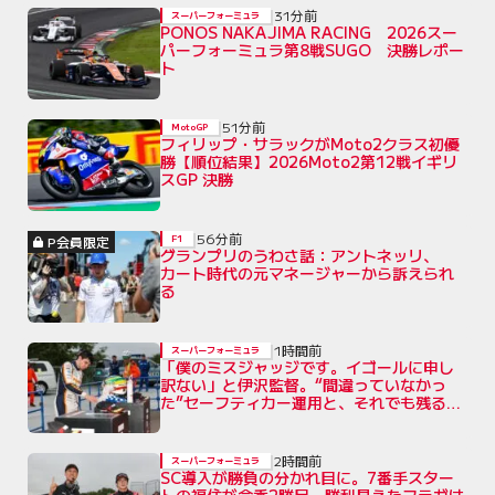
31分前
スーパーフォーミュラ
PONOS NAKAJIMA RACING 2026スー
パーフォーミュラ第8戦SUGO 決勝レポー
ト
51分前
MotoGP
フィリップ・サラックがMoto2クラス初優
勝【順位結果】2026Moto2第12戦イギリ
スGP 決勝
56分前
P会員限定
F1
グランプリのうわさ話：アントネッリ、
カート時代の元マネージャーから訴えられ
る
1時間前
スーパーフォーミュラ
「僕のミスジャッジです。イゴールに申し
訳ない」と伊沢監督。“間違っていなかっ
た”セーフティカー運用と、それでも残る不
公平感
2時間前
スーパーフォーミュラ
SC導入が勝負の分かれ目に。7番手スター