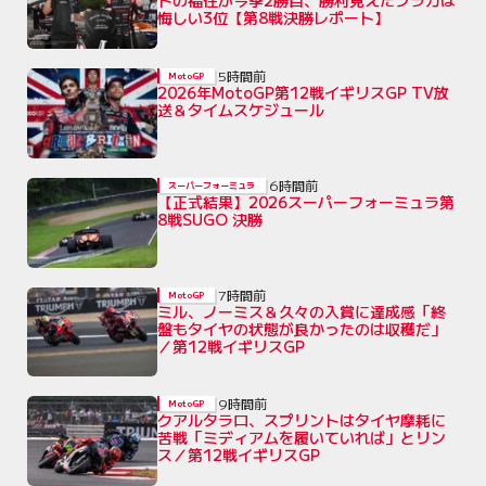
トの福住が今季2勝目、勝利見えたフラガは
悔しい3位【第8戦決勝レポート】
5時間前
MotoGP
2026年MotoGP第12戦イギリスGP TV放
送＆タイムスケジュール
6時間前
スーパーフォーミュラ
【正式結果】2026スーパーフォーミュラ第
8戦SUGO 決勝
7時間前
MotoGP
ミル、ノーミス＆久々の入賞に達成感「終
盤もタイヤの状態が良かったのは収穫だ」
／第12戦イギリスGP
9時間前
MotoGP
クアルタラロ、スプリントはタイヤ摩耗に
苦戦「ミディアムを履いていれば」とリン
ス／第12戦イギリスGP