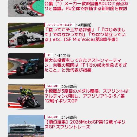
台裏（1）メーカー救済措置ADUOに弱点あ
りと認識。PU全体で評価する新制度を検討
14時間前
スーパーフォーミュラ
「食ってこそ上がる評価」「『はじめまし
て』ではなかったが」「かなり苛立ってい
る」etc.【SF Mix Voices第8戦予選】
14時間前
F1
莫大な投資をしてきたアストンマーティ
ン。苦戦の原因は「F1での成功を急ぎすぎ
たこと」と元代表が指摘
20時間前
MotoGP
小椋藍が3度目のメダル獲得。スプリントは
マルティンが制し、アプリリア1-2-3／第
12戦イギリスGP
21時間前
MotoGP
【順位結果】2026MotoGP第12戦イギリ
スGP スプリントレース