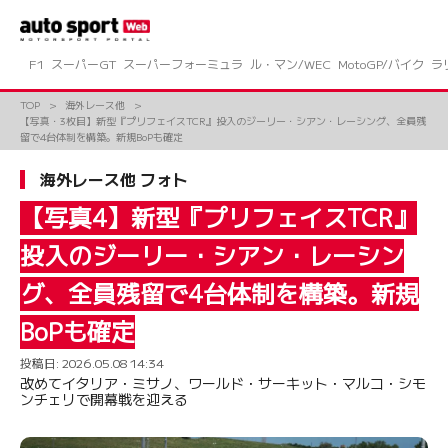
コ
ン
テ
ン
F1
スーパーGT
スーパーフォーミュラ
ル・マン/WEC
MotoGP/バイク
ラ
ツ
へ
TOP
海外レース他
ス
【写真・3枚目】新型『プリフェイスTCR』投入のジーリー・シアン・レーシング、全員残
キ
留で4台体制を構築。新規BoPも確定
ッ
プ
海外レース他 フォト
【写真4】新型『プリフェイスTCR』
投入のジーリー・シアン・レーシン
グ、全員残留で4台体制を構築。新規
BoPも確定
投稿日:
2026.05.08 14:34
改めてイタリア・ミサノ、ワールド・サーキット・マルコ・シモ
ンチェリで開幕戦を迎える