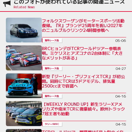
このフォトが使われている記事の関連ニュース
フォルクスワーゲンがモータースポーツ活動
復帰。『R』ブランド25周年を祝い2027年
のニュルブルクリンク24時間参戦へ
05-06
海外レース他
BRCヒョンデがTCRワールドツアー参戦表
明。ミケリスとアズコナの2台体制に「大き
なメリットがある」
04-27
海外レース他
新型『ジーリー・プリフェイスTCR』が初公
開。同時にTCRは3ドアモデル、排気量
2500ccまで容認へ
04-16
海外レース他
【WEEKLY ROUND UP】新生ラリーXアメ
リカズや南米TCRに強豪続々。欧州トラック
7冠王者も始動
04-15
ラリー/WRC
TCRワールドツアー開幕戦は5月上旬のイタ