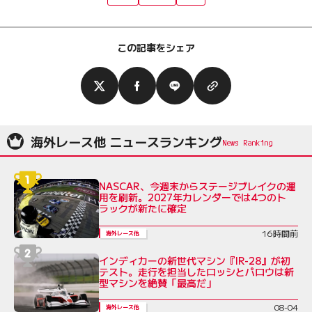
この記事をシェア
海外レース他 ニュースランキング
NASCAR、今週末からステージブレイクの運
用を刷新。2027年カレンダーでは4つのト
ラックが新たに確定
16時間前
海外レース他
インディカーの新世代マシン『IR-28』が初
テスト。走行を担当したロッシとパロウは新
型マシンを絶賛「最高だ」
08-04
海外レース他