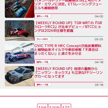
リア・ミサノに決定。ETSレーシングフュー
エルも継続使用
04-02
海外レース他
【WEEKLY ROUND UP】TGR-WRTの『GR
カローラRC2』が北米デビュー／BTCCヒョ
ンデは2026年仕様を披露
03-25
ラリー/WRC
CIVIC TYPE R HRC Conceptが低炭素燃料
と植物由来オイルで今季初参戦「不具合は
まったくない」と速さをみせる
04-18
国内レース他
【WEEKLY ROUND UP】地球の裏側から
『ニッサン・キックス』も立派なFFツーリン
グカーになってます
03-18
海外レース他
Audi
Honda
TCR