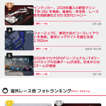
インディカー、2028年導入の新型マシン
『IR-28』を発表。高速化・安全性・レース
性を同時進化させた次世代シャシー
07-29
海外レース他
フォーミュラE、東京大会のコースレイアウ
トを発表。東京ビッグサイトを囲む全長
2.582km
2023-10-25
海外レース他
2026年マカオGPのFリージョナル／F4ワー
ルドカップの出場チームが決定。日本からは
2チームが参加
07-15
海外レース他
海外レース他 フォトランキング