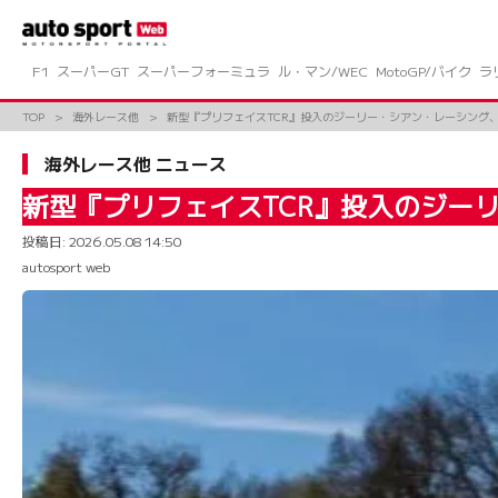
コ
ン
テ
ン
F1
スーパーGT
スーパーフォーミュラ
ル・マン/WEC
MotoGP/バイク
ラ
ツ
へ
TOP
海外レース他
新型『プリフェイスTCR』投入のジーリー・シアン・レーシング、
ス
キ
海外レース他 ニュース
ッ
プ
新型『プリフェイスTCR』投入のジー
投稿日:
2026.05.08 14:50
autosport web