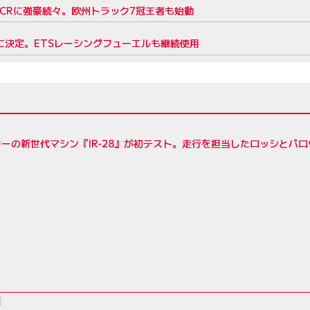
米TCRに強豪続々。欧州トラック7冠王者も始動
に決定。ETSレーシングフューエルも継続使用
ーの新世代マシン『IR-28』が初テスト。走行を担当したロッシとパ