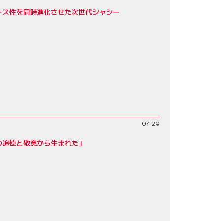
レース性を同時進化させた次世代シャシー
07-29
父への追悼と敬意から生まれた」