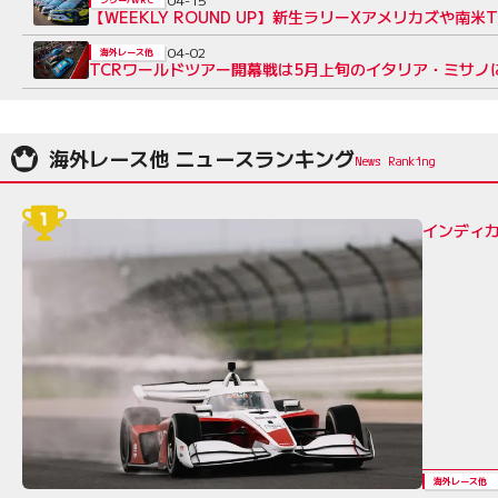
【WEEKLY ROUND UP】新生ラリーXアメリカズや南
04-02
海外レース他
TCRワールドツアー開幕戦は5月上旬のイタリア・ミサノ
海外レース他 ニュースランキング
インディカ
海外レース他