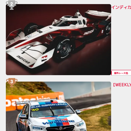
インディカ
海外レース他
【WEEK