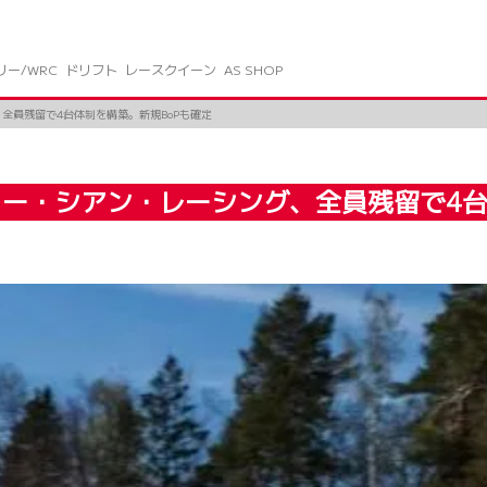
リー/WRC
ドリフト
レースクイーン
AS SHOP
全員残留で4台体制を構築。新規BoPも確定
リー・シアン・レーシング、全員残留で4台