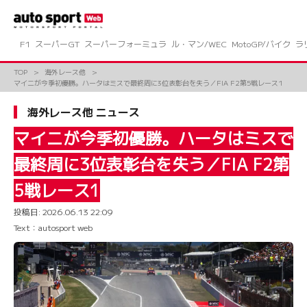
コ
ン
テ
ン
F1
スーパーGT
スーパーフォーミュラ
ル・マン/WEC
MotoGP/バイク
ラ
ツ
へ
TOP
海外レース他
ス
マイニが今季初優勝。ハータはミスで最終周に3位表彰台を失う／FIA F2第5戦レース1
キ
ッ
海外レース他 ニュース
プ
マイニが今季初優勝。ハータはミスで
最終周に3位表彰台を失う／FIA F2第
5戦レース1
投稿日:
2026.06.13 22:09
Text：autosport web