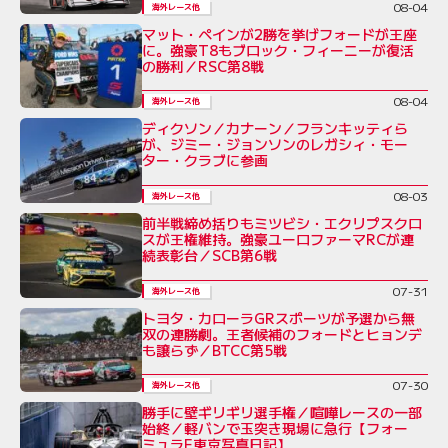
08-04
海外レース他
マット・ペインが2勝を挙げフォードが王座
に。強豪T8もブロック・フィーニーが復活
の勝利／RSC第8戦
08-04
海外レース他
ディクソン／カナーン／フランキッティら
が、ジミー・ジョンソンのレガシィ・モー
ター・クラブに参画
08-03
海外レース他
前半戦締め括りもミツビシ・エクリプスクロ
スが王権維持。強豪ユーロファーマRCが連
続表彰台／SCB第6戦
07-31
海外レース他
トヨタ・カローラGRスポーツが予選から無
双の連勝劇。王者候補のフォードとヒョンデ
も譲らず／BTCC第5戦
07-30
海外レース他
勝手に壁ギリギリ選手権／喧嘩レースの一部
始終／軽バンで玉突き現場に急行【フォー
ミュラE東京写真日記】