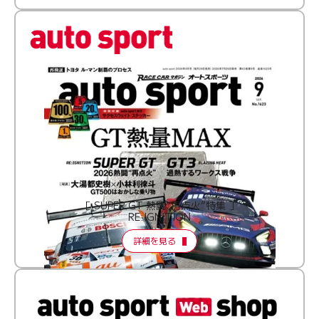
［ SUPER GT 熱闘“再点火”特集 ］
RE:IGNITION
詳細を見る