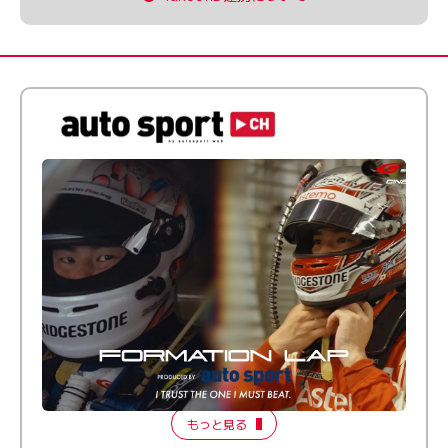
倒す相手を、信じてる。小林利徠斗 × 野村勇斗
【FORMATION LAP Produced by auto sport】
2026 Episode 2
もっと見る