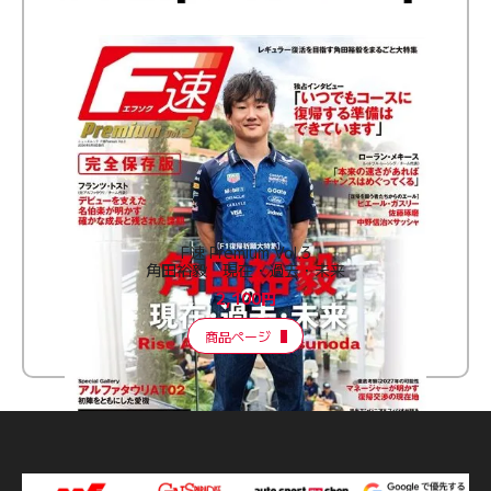
F速 Premium Vol.3
角田裕毅 現在・過去・未来
2,100円
商品ページ