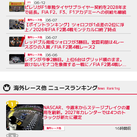
06-12
F1
ピレリがF1単独タイヤサプライヤー契約を2028年ま
で延長。FIA F2、F3、F1アカデミーへの供給も継続
06-07
海外レース他
【ポイントランキング】ツォロフが1点差の2位に浮
上／2026年FIA F2第4戦モンテカルロ終了時点
06-07
海外レース他
レッドブル育成ツォロフが3勝目。宮田莉朋は4レー
スぶりの入賞／FIA F2第4戦レース2
06-06
海外レース他
レオンが今季2勝目。上位6台はグリッド順のまま。
抜けないモナコを象徴する一戦に／FIA F2第4戦レー
ス1
海外レース他 ニュースランキング
NASCAR、今週末からステージブレイクの運
用を刷新。2027年カレンダーでは4つのト
ラックが新たに確定
16時間前
海外レース他