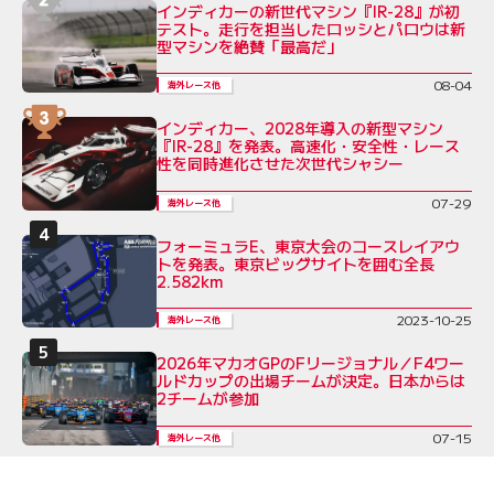
インディカーの新世代マシン『IR-28』が初
テスト。走行を担当したロッシとパロウは新
型マシンを絶賛「最高だ」
08-04
海外レース他
インディカー、2028年導入の新型マシン
『IR-28』を発表。高速化・安全性・レース
性を同時進化させた次世代シャシー
07-29
海外レース他
フォーミュラE、東京大会のコースレイアウ
トを発表。東京ビッグサイトを囲む全長
2.582km
2023-10-25
海外レース他
2026年マカオGPのFリージョナル／F4ワー
ルドカップの出場チームが決定。日本からは
2チームが参加
07-15
海外レース他