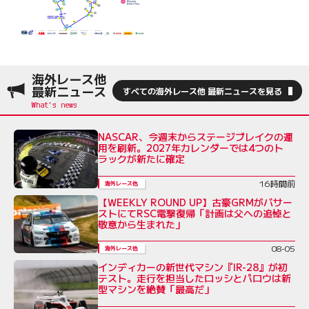
海外レース他
最新ニュース
すべての海外レース他 最新ニュースを見る
NASCAR、今週末からステージブレイクの運
用を刷新。2027年カレンダーでは4つのト
ラックが新たに確定
16時間前
海外レース他
【WEEKLY ROUND UP】古豪GRMがバサー
ストにてRSC電撃復帰「計画は父への追悼と
敬意から生まれた」
08-05
海外レース他
インディカーの新世代マシン『IR-28』が初
テスト。走行を担当したロッシとパロウは新
型マシンを絶賛「最高だ」