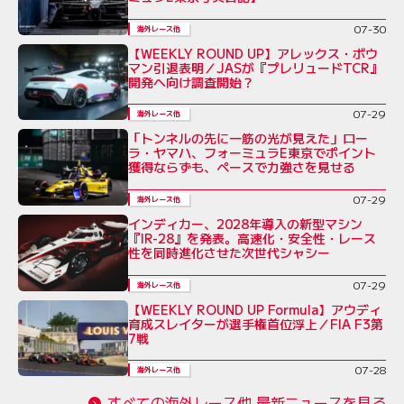
07-30
海外レース他
【WEEKLY ROUND UP】アレックス・ボウ
マン引退表明／JASが『プレリュードTCR』
開発へ向け調査開始？
07-29
海外レース他
「トンネルの先に一筋の光が見えた」ロー
ラ・ヤマハ、フォーミュラE東京でポイント
獲得ならずも、ペースで力強さを見せる
07-29
海外レース他
インディカー、2028年導入の新型マシン
『IR-28』を発表。高速化・安全性・レース
性を同時進化させた次世代シャシー
07-29
海外レース他
【WEEKLY ROUND UP Formula】アウディ
育成スレイターが選手権首位浮上／FIA F3第
7戦
07-28
海外レース他
すべての海外レース他 最新ニュースを見る