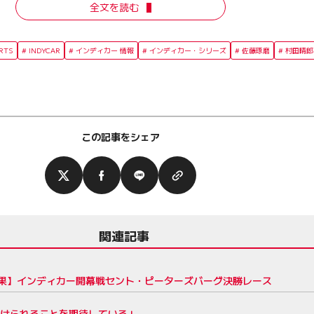
全文を読む
RTS
INDYCAR
インディカー 情報
インディカー・シリーズ
佐藤琢磨
村田晴郎
この記事をシェア
関連記事
果】インディカー開幕戦セント・ピーターズバーグ決勝レース
抜けられることを期待している」