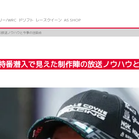
リー/WRC
ドリフト
レースクイーン
AS SHOP
陣の放送ノウハウと今季の注目点
TSの特番潜入で見えた制作陣の放送ノウハウ