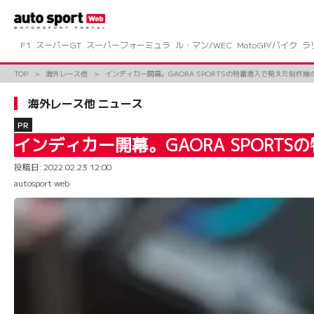
コ
ン
テ
ン
F1
スーパーGT
スーパーフォーミュラ
ル・マン/WEC
MotoGP/バイク
ラ
ツ
へ
TOP
海外レース他
インディカー開幕。GAORA SPORTSの特番潜入で見えた制作
ス
キ
海外レース他 ニュース
ッ
プ
PR
インディカー開幕。GAORA SPOR
投稿日:
2022.02.23 12:00
autosport web