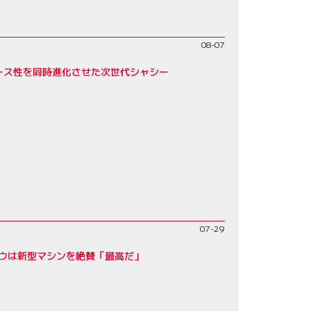
08-07
レース性を同時進化させた次世代シャシー
07-29
ロウは新型マシンを絶賛「最高だ」