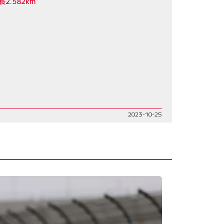
.582km
2023-10-25