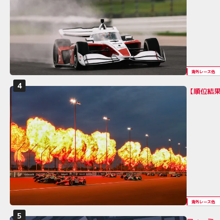
海外レース他
【順位結果
海外レース他