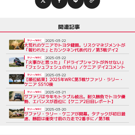
関連記事
2025-03-22
ラリー/WRC
大荒れのケニアでトヨタ健闘。リスクマネジメントが
「報われた」とカンクネン代表代行／第3戦デイ2
2025-03-22
ラリー/WRC
「火事かと思った」「ドライブシャフトが外せない」
「フェシュフェシュのせい」／ケニア デイ2コメント
2025-03-22
ラリー/WRC
【順位結果】2025年WRC第3戦サファリ・ラリー・
ケニア SS10後
2025-03-21
ラリー/WRC
サファリは今年もトラブル続出。耐久勝負でトヨタ優
勢、エバンスが首位に【ケニア2日目レポート】
2025-03-20
ラリー/WRC
サファリ・ラリー・ケニアが開幕。タナックが初日最
速、勝田は衝突寸前の力走で2番手に／第3戦