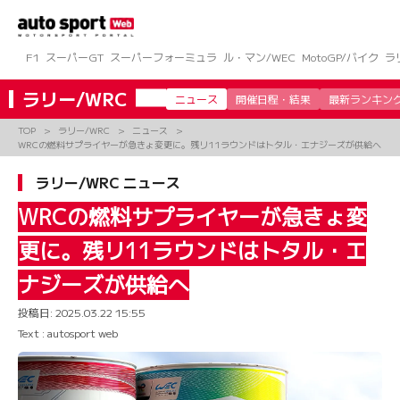
コ
ン
テ
ン
F1
スーパーGT
スーパーフォーミュラ
ル・マン/WEC
MotoGP/バイク
ラ
ツ
へ
ラリー/WRC
ニュース
開催日程・結果
最新ランキン
ス
キ
TOP
ラリー/WRC
ニュース
ッ
WRCの燃料サプライヤーが急きょ変更に。残リ11ラウンドはトタル・エナジーズが供給へ
プ
ラリー/WRC ニュース
WRCの燃料サプライヤーが急きょ変
更に。残リ11ラウンドはトタル・エ
ナジーズが供給へ
投稿日:
2025.03.22 15:55
Text : autosport web