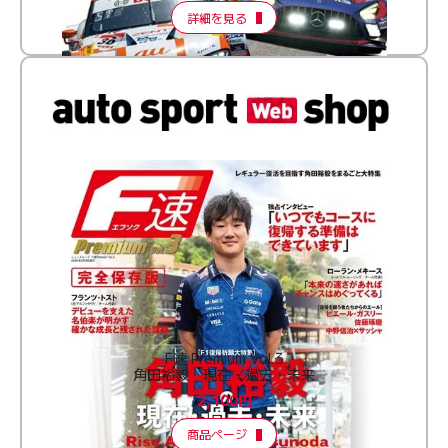
詳細を見る
F速 Premium Vol.3
角田裕毅 現在・過去・未来
2,100円
商品ページ