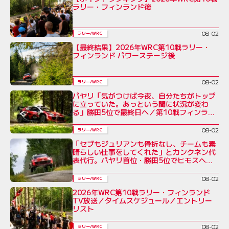
ラリー・フィンランド後
08-02
ラリー/WRC
【最終結果】2026年WRC第10戦ラリー・
フィンランド パワーステージ後
08-02
ラリー/WRC
パヤリ「気がつけば今夜、自分たちがトップ
に立っていた。あっという間に状況が変わ
る」勝田5位で最終日へ／第10戦フィンラン
ド デイ3コメント集
08-02
ラリー/WRC
「セブもジュリアンも骨折なし、チームも素
晴らしい仕事をしてくれた」とカンクネン代
表代行。パヤリ首位・勝田5位でヒモスへ／
ラリー・フィンランド デイ3
08-02
ラリー/WRC
2026年WRC第10戦ラリー・フィンランド
TV放送／タイムスケジュール／エントリー
リスト
08-02
ラリー/WRC