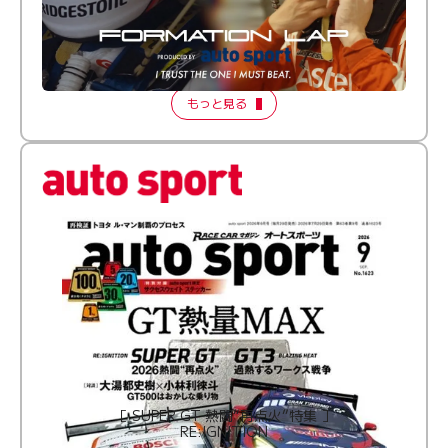
倒す相手を、信じてる。小林利徠斗 × 野村勇斗
【FORMATION LAP Produced by auto sport】
2026 Episode 2
もっと見る
［ SUPER GT 熱闘“再点火”特集 ］
RE:IGNITION