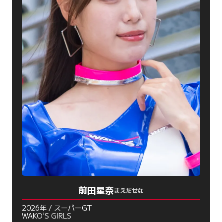
前田星奈
まえだせな
2026年 / スーパーGT
WAKO'S GIRLS