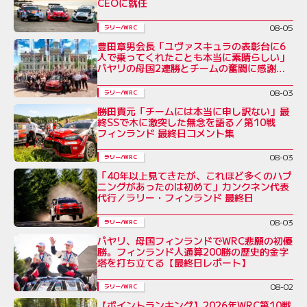
CEOに就任
08-05
ラリー/WRC
豊田章男会長「ユヴァスキュラの表彰台に6
人で乗ってくれたことも本当に素晴らしい」
パヤリの母国2連勝とチームの奮闘に感謝を
綴る／ラリー・フィンランド後コメント全文
08-03
ラリー/WRC
勝田貴元「チームには本当に申し訳ない」最
終SSで木に激突した無念を語る／第10戦
フィンランド 最終日コメント集
08-03
ラリー/WRC
「40年以上見てきたが、これほど多くのハプ
ニングがあったのは初めて」カンクネン代表
代行／ラリー・フィンランド 最終日
08-03
ラリー/WRC
パヤリ、母国フィンランドでWRC悲願の初優
勝。フィンランド人通算200勝の歴史的金字
塔を打ち立てる【最終日レポート】
08-02
ラリー/WRC
【ポイントランキング】2026年WRC第10戦