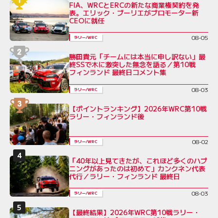
FIA、WRCとERCの新たな商業権契約を発
表。エリック・ブーリエがプロモーター新
CEOに就任
08-05
ラリー/WRC
勝田貴元「チームには本当に申し訳ない」最
終SSで木に激突した無念を語る／第10戦
フィンランド 最終日コメント集
08-03
ラリー/WRC
【ポイントランキング】2026年WRC第10戦
ラリー・フィンランド後
08-02
ラリー/WRC
「40年以上見てきたが、これほど多くのハプ
ニングがあったのは初めて」カンクネン代表
代行／ラリー・フィンランド 最終日
08-03
ラリー/WRC
【最終結果】2026年WRC第10戦ラリー・