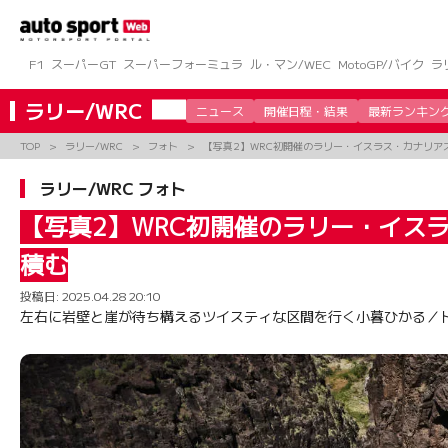
コ
ン
テ
ン
F1
スーパーGT
スーパーフォーミュラ
ル・マン/WEC
MotoGP/バイク
ラ
ツ
へ
ラリー/WRC
ニュース
開催日程・結果
最新ランキン
ス
キ
TOP
ラリー/WRC
フォト
【写真2】WRC初開催のラリー・イスラス・カナリア
ッ
プ
ラリー/WRC フォト
【写真2】WRC初開催のラリー・イス
積む
投稿日:
2025.04.28 20:10
左右に岩壁と崖が待ち構えるツイスティな区間を行く小暮ひかる／ト