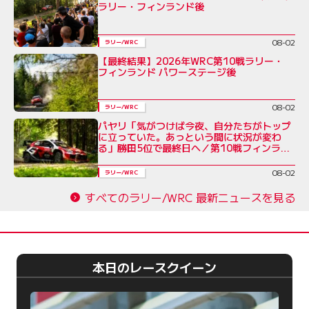
ラリー・フィンランド後
08-02
ラリー/WRC
【最終結果】2026年WRC第10戦ラリー・
フィンランド パワーステージ後
08-02
ラリー/WRC
パヤリ「気がつけば今夜、自分たちがトップ
に立っていた。あっという間に状況が変わ
る」勝田5位で最終日へ／第10戦フィンラン
ド デイ3コメント集
08-02
ラリー/WRC
すべてのラリー/WRC 最新ニュースを見る
本日のレースクイーン