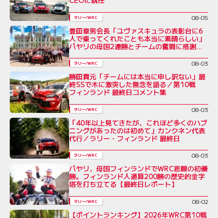
CEOに就任
08-05
ラリー/WRC
豊田章男会長「ユヴァスキュラの表彰台に6
人で乗ってくれたことも本当に素晴らしい」
パヤリの母国2連勝とチームの奮闘に感謝を
綴る／ラリー・フィンランド後コメント全文
08-03
ラリー/WRC
勝田貴元「チームには本当に申し訳ない」最
終SSで木に激突した無念を語る／第10戦
フィンランド 最終日コメント集
08-03
ラリー/WRC
「40年以上見てきたが、これほど多くのハプ
ニングがあったのは初めて」カンクネン代表
代行／ラリー・フィンランド 最終日
08-03
ラリー/WRC
パヤリ、母国フィンランドでWRC悲願の初優
勝。フィンランド人通算200勝の歴史的金字
塔を打ち立てる【最終日レポート】
08-02
ラリー/WRC
【ポイントランキング】2026年WRC第10戦