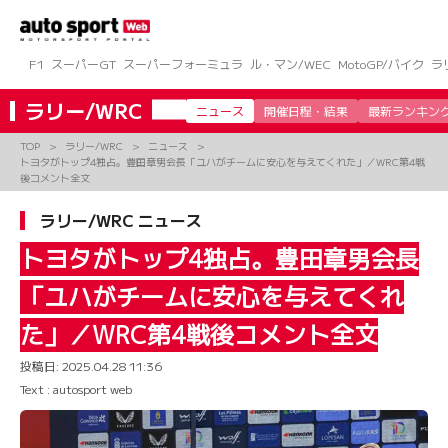
コ
ン
テ
ン
F1
スーパーGT
スーパーフォーミュラ
ル・マン/WEC
MotoGP/バイク
ラ
ツ
へ
ラリー/WRC
ニュース
開催日程・結果
最新ランキン
ス
キ
TOP
ラリー/WRC
ニュース
ッ
トヨタがトップ4独占。豊田章男会長「ユハがチームに安心を与えてくれた」／WRC第4戦
プ
後コメント全文
ラリー/WRC ニュース
トヨタがトップ4独占。豊田章男会長
「ユハがチームに安心を与えてくれ
た」／WRC第4戦後コメント全文
投稿日:
2025.04.28 11:36
Text : autosport web