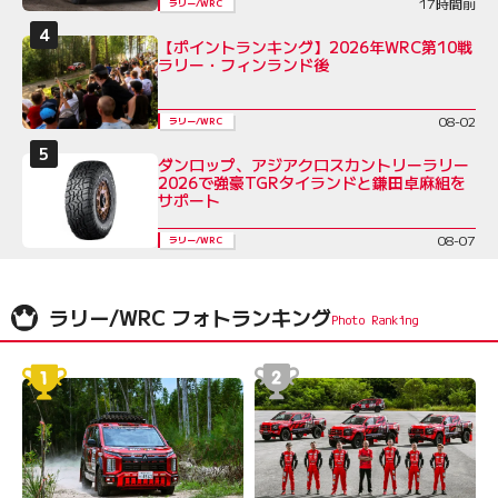
17時間前
ラリー/WRC
【ポイントランキング】2026年WRC第10戦
ラリー・フィンランド後
08-02
ラリー/WRC
ダンロップ、アジアクロスカントリーラリー
2026で強豪TGRタイランドと鎌田卓麻組を
サポート
08-07
ラリー/WRC
ラリー/WRC フォトランキング