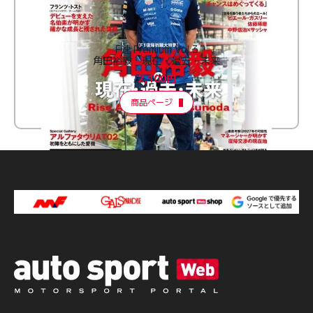
F速 Premium Vol.3
角田裕毅 現在・過去・未来
2,100円
商品ページ