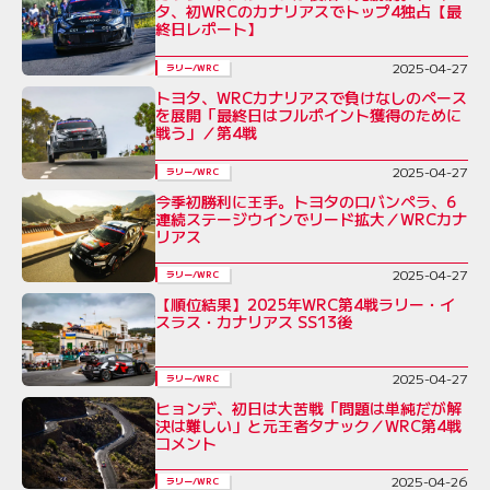
タ、初WRCのカナリアスでトップ4独占【最
終日レポート】
2025-04-27
ラリー/WRC
トヨタ、WRCカナリアスで負けなしのペース
を展開「最終日はフルポイント獲得のために
戦う」／第4戦
2025-04-27
ラリー/WRC
今季初勝利に王手。トヨタのロバンペラ、6
連続ステージウインでリード拡大／WRCカナ
リアス
2025-04-27
ラリー/WRC
【順位結果】2025年WRC第4戦ラリー・イ
スラス・カナリアス SS13後
2025-04-27
ラリー/WRC
ヒョンデ、初日は大苦戦「問題は単純だが解
決は難しい」と元王者タナック／WRC第4戦
コメント
2025-04-26
ラリー/WRC