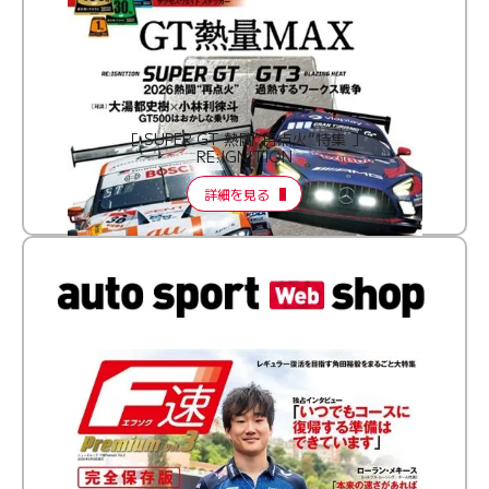
［ SUPER GT 熱闘“再点火”特集 ］
RE:IGNITION
詳細を見る