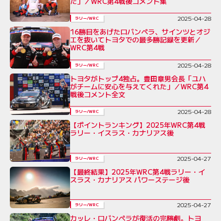
た」／WRC第4戦後コメント集
2025-04-28
ラリー/WRC
16勝目をあげたロバンペラ、サインツとオジ
エを抜いてトヨタでの最多勝記録を更新／
WRC第4戦
2025-04-28
ラリー/WRC
トヨタがトップ4独占。豊田章男会長「ユハ
がチームに安心を与えてくれた」／WRC第4
戦後コメント全文
2025-04-28
ラリー/WRC
【ポイントランキング】2025年WRC第4戦
ラリー・イスラス・カナリアス後
2025-04-27
ラリー/WRC
【最終結果】2025年WRC第4戦ラリー・イ
スラス・カナリアス パワーステージ後
2025-04-27
ラリー/WRC
カッレ・ロバンペラが復活の完勝劇。トヨ