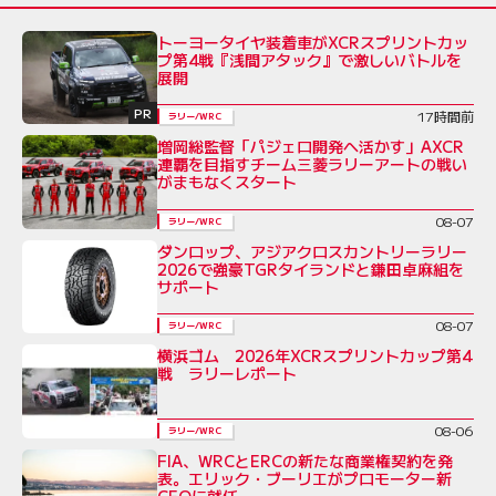
トーヨータイヤ装着車がXCRスプリントカッ
プ第4戦『浅間アタック』で激しいバトルを
展開
PR
17時間前
ラリー/WRC
増岡総監督「パジェロ開発へ活かす」AXCR
連覇を目指すチーム三菱ラリーアートの戦い
がまもなくスタート
08-07
ラリー/WRC
ダンロップ、アジアクロスカントリーラリー
2026で強豪TGRタイランドと鎌田卓麻組を
サポート
08-07
ラリー/WRC
横浜ゴム 2026年XCRスプリントカップ第4
戦 ラリーレポート
08-06
ラリー/WRC
FIA、WRCとERCの新たな商業権契約を発
表。エリック・ブーリエがプロモーター新