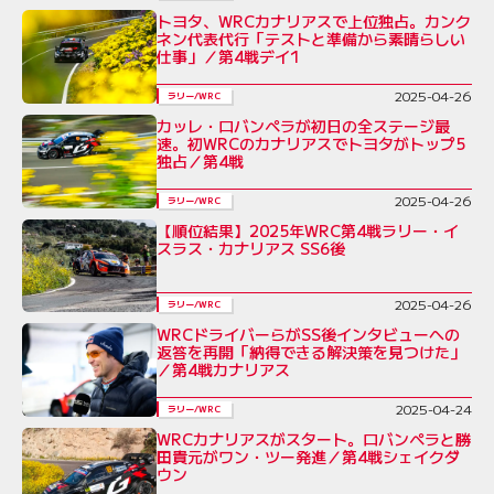
トヨタ、WRCカナリアスで上位独占。カンク
ネン代表代行「テストと準備から素晴らしい
仕事」／第4戦デイ1
2025-04-26
ラリー/WRC
カッレ・ロバンペラが初日の全ステージ最
速。初WRCのカナリアスでトヨタがトップ5
独占／第4戦
2025-04-26
ラリー/WRC
【順位結果】2025年WRC第4戦ラリー・イ
スラス・カナリアス SS6後
2025-04-26
ラリー/WRC
WRCドライバーらがSS後インタビューへの
返答を再開「納得できる解決策を見つけた」
／第4戦カナリアス
2025-04-24
ラリー/WRC
WRCカナリアスがスタート。ロバンペラと勝
田貴元がワン・ツー発進／第4戦シェイクダ
ウン