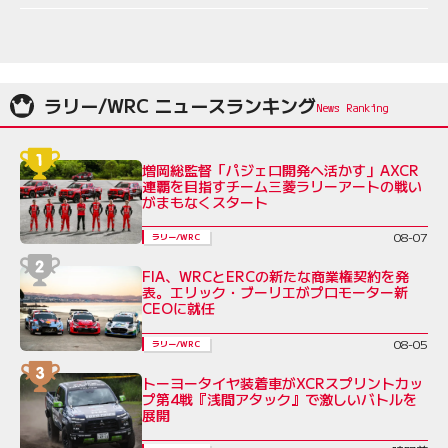
ラリー/WRC ニュースランキング
増岡総監督「パジェロ開発へ活かす」AXCR
連覇を目指すチーム三菱ラリーアートの戦い
がまもなくスタート
08-07
ラリー/WRC
FIA、WRCとERCの新たな商業権契約を発
表。エリック・ブーリエがプロモーター新
CEOに就任
08-05
ラリー/WRC
トーヨータイヤ装着車がXCRスプリントカッ
プ第4戦『浅間アタック』で激しいバトルを
展開