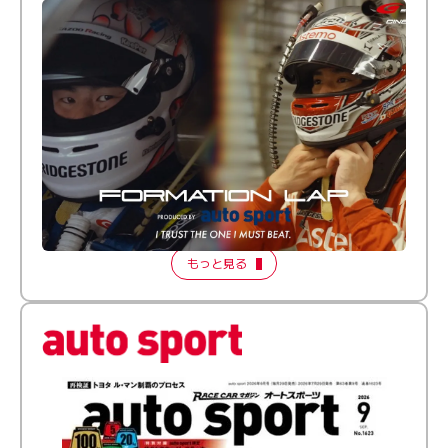
倒す相手を、信じてる。小林利徠斗 × 野村勇斗
【FORMATION LAP Produced by auto sport】
2026 Episode 2
もっと見る