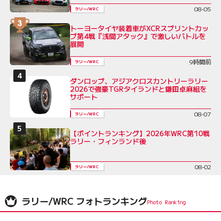
08-05
ラリー/WRC
トーヨータイヤ装着車がXCRスプリントカッ
プ第4戦『浅間アタック』で激しいバトルを
展開
9時間前
ラリー/WRC
ダンロップ、アジアクロスカントリーラリー
2026で強豪TGRタイランドと鎌田卓麻組を
サポート
08-07
ラリー/WRC
【ポイントランキング】2026年WRC第10戦
ラリー・フィンランド後
08-02
ラリー/WRC
ラリー/WRC フォトランキング