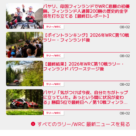
パヤリ、母国フィンランドでWRC悲願の初優
勝。フィンランド人通算200勝の歴史的金字
塔を打ち立てる【最終日レポート】
08-02
ラリー/WRC
【ポイントランキング】2026年WRC第10戦
ラリー・フィンランド後
08-02
ラリー/WRC
【最終結果】2026年WRC第10戦ラリー・
フィンランド パワーステージ後
08-02
ラリー/WRC
パヤリ「気がつけば今夜、自分たちがトップ
に立っていた。あっという間に状況が変わ
る」勝田5位で最終日へ／第10戦フィンラン
ド デイ3コメント集
08-02
ラリー/WRC
すべてのラリー/WRC 最新ニュースを見る