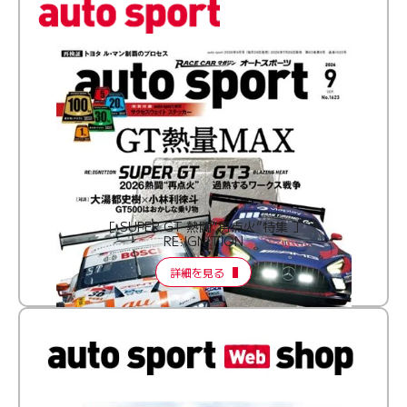
［ SUPER GT 熱闘“再点火”特集 ］
RE:IGNITION
詳細を見る