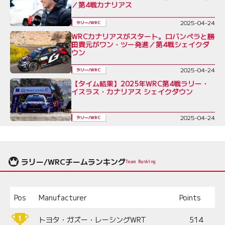
／第4戦カナリアス
2025-04-24
ラリー/WRC
WRCカナリアスがスタート。ロバンペラと勝
田貴元がワン・ツー発進／第4戦シェイクダ
ウン
2025-04-24
ラリー/WRC
【タイム結果】2025年WRC第4戦ラリー・
イスラス・カナリアス シェイクダウン
2025-04-24
ラリー/WRC
ラリー/WRCチームランキング
Team Ranking
Pos
Manufacturer
Points
トヨタ・ガズー・レーシングWRT
514