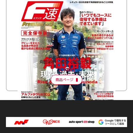
F速 Premium Vol.3
角田裕毅 現在・過去・未来
2,100円
商品ページ