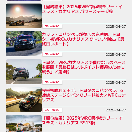
【最終結果】2025年WRC第4戦ラリー・イ
スラス・カナリアス パワーステージ後
2025-04-27
ラリー/WRC
カッレ・ロバンペラが復活の完勝劇。トヨ
タ、初WRCのカナリアスでトップ4独占【最
終日レポート】
2025-04-27
ラリー/WRC
トヨタ、WRCカナリアスで負けなしのペース
を展開「最終日はフルポイント獲得のために
戦う」／第4戦
2025-04-27
ラリー/WRC
今季初勝利に王手。トヨタのロバンペラ、6
連続ステージウインでリード拡大／WRCカナ
リアス
2025-04-27
ラリー/WRC
【順位結果】2025年WRC第4戦ラリー・イ
スラス・カナリアス SS13後