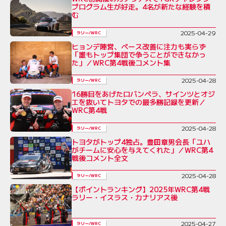
プログラム生が好走。4名が新たな経験を積
む
2025-04-29
ラリー/WRC
ヒョンデ陣営、ペース改善に注力も実らず
「誰もトップ集団で争うことができなかっ
た」／WRC第4戦後コメント集
2025-04-28
ラリー/WRC
16勝目をあげたロバンペラ、サインツとオジ
エを抜いてトヨタでの最多勝記録を更新／
WRC第4戦
2025-04-28
ラリー/WRC
トヨタがトップ4独占。豊田章男会長「ユハ
がチームに安心を与えてくれた」／WRC第4
戦後コメント全文
2025-04-28
ラリー/WRC
【ポイントランキング】2025年WRC第4戦
ラリー・イスラス・カナリアス後
2025-04-27
ラリー/WRC