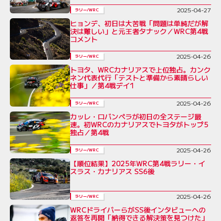
2025-04-27
ラリー/WRC
ヒョンデ、初日は大苦戦「問題は単純だが解
決は難しい」と元王者タナック／WRC第4戦
コメント
2025-04-26
ラリー/WRC
トヨタ、WRCカナリアスで上位独占。カンク
ネン代表代行「テストと準備から素晴らしい
仕事」／第4戦デイ1
2025-04-26
ラリー/WRC
カッレ・ロバンペラが初日の全ステージ最
速。初WRCのカナリアスでトヨタがトップ5
独占／第4戦
2025-04-26
ラリー/WRC
【順位結果】2025年WRC第4戦ラリー・イ
スラス・カナリアス SS6後
2025-04-26
ラリー/WRC
WRCドライバーらがSS後インタビューへの
返答を再開「納得できる解決策を見つけた」