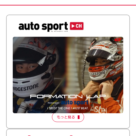
倒す相手を、信じてる。小林利徠斗 × 野村勇斗
【FORMATION LAP Produced by auto sport】
2026 Episode 2
もっと見る