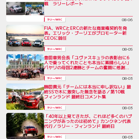
戦 ラリーレポート
08-06
ラリー/WRC
FIA、WRCとERCの新たな商業権契約を発
表。エリック・ブーリエがプロモーター新
CEOに就任
08-05
ラリー/WRC
豊田章男会長「ユヴァスキュラの表彰台に6
人で乗ってくれたことも本当に素晴らしい」
パヤリの母国2連勝とチームの奮闘に感謝を
綴る／ラリー・フィンランド後コメント全文
08-03
ラリー/WRC
勝田貴元「チームには本当に申し訳ない」最
終SSで木に激突した無念を語る／第10戦
フィンランド 最終日コメント集
08-03
ラリー/WRC
「40年以上見てきたが、これほど多くのハプ
ニングがあったのは初めて」カンクネン代表
代行／ラリー・フィンランド 最終日
08-03
ラリー/WRC