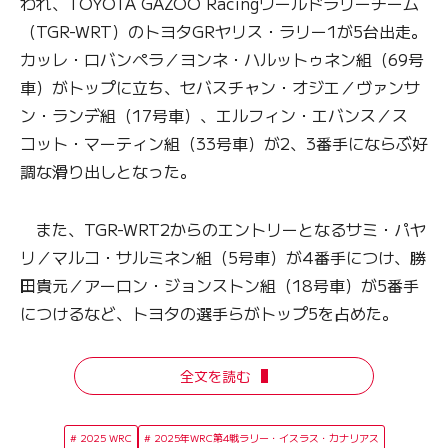
われ、TOYOTA GAZOO Racingワールドラリーチーム
（TGR-WRT）のトヨタGRヤリス・ラリー1が5台出走。
カッレ・ロバンペラ／ヨンネ・ハルットゥネン組（69号
車）がトップに立ち、セバスチャン・オジエ／ヴァンサ
ン・ランデ組（17号車）、エルフィン・エバンス／ス
コット・マーティン組（33号車）が2、3番手にならぶ好
調な滑り出しとなった。
また、TGR-WRT2からのエントリーとなるサミ・パヤ
リ／マルコ・サルミネン組（5号車）が4番手につけ、勝
田貴元／アーロン・ジョンストン組（18号車）が5番手
につけるなど、トヨタの選手らがトップ5を占めた。
全文を読む
2025 WRC
2025年WRC第4戦ラリー・イスラス・カナリアス