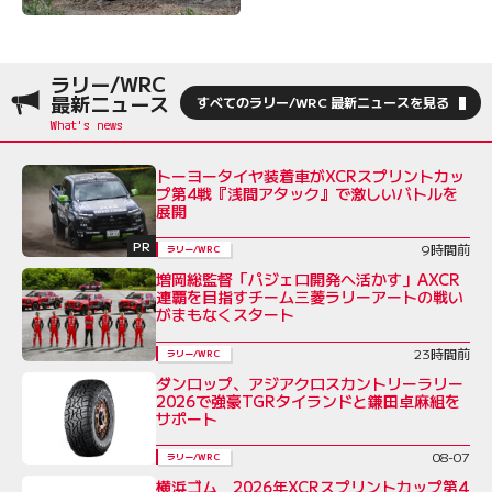
ラリー/WRC
最新ニュース
すべてのラリー/WRC 最新ニュースを見る
トーヨータイヤ装着車がXCRスプリントカッ
プ第4戦『浅間アタック』で激しいバトルを
展開
PR
9時間前
ラリー/WRC
増岡総監督「パジェロ開発へ活かす」AXCR
連覇を目指すチーム三菱ラリーアートの戦い
がまもなくスタート
23時間前
ラリー/WRC
ダンロップ、アジアクロスカントリーラリー
2026で強豪TGRタイランドと鎌田卓麻組を
サポート
08-07
ラリー/WRC
横浜ゴム 2026年XCRスプリントカップ第4