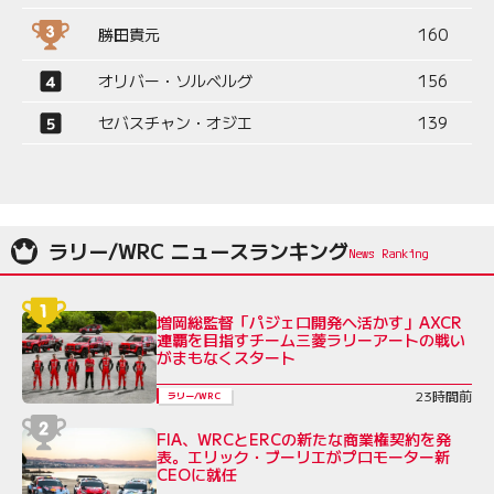
勝田貴元
160
オリバー・ソルベルグ
156
セバスチャン・オジエ
139
ラリー/WRC ニュースランキング
増岡総監督「パジェロ開発へ活かす」AXCR
連覇を目指すチーム三菱ラリーアートの戦い
がまもなくスタート
23時間前
ラリー/WRC
FIA、WRCとERCの新たな商業権契約を発
表。エリック・ブーリエがプロモーター新
CEOに就任