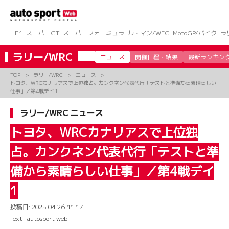
コ
ン
テ
ン
F1
スーパーGT
スーパーフォーミュラ
ル・マン/WEC
MotoGP/バイク
ラ
ツ
へ
ラリー/WRC
ニュース
開催日程・結果
最新ランキン
ス
キ
TOP
ラリー/WRC
ニュース
ッ
トヨタ、WRCカナリアスで上位独占。カンクネン代表代行「テストと準備から素晴らしい
プ
仕事」／第4戦デイ1
ラリー/WRC ニュース
トヨタ、WRCカナリアスで上位独
占。カンクネン代表代行「テストと準
備から素晴らしい仕事」／第4戦デイ
1
投稿日:
2025.04.26 11:17
Text : autosport web