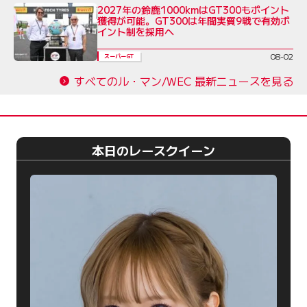
2027年の鈴鹿1000kmはGT300もポイント
獲得が可能。GT300は年間実質9戦で有効ポ
イント制を採用へ
08-02
スーパーGT
すべてのル・マン/WEC 最新ニュースを見る
本日のレースクイーン