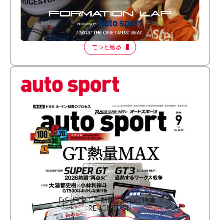
倒す相手を、信じてる。小林利徠斗 × 野村勇斗
【FORMATION LAP Produced by auto sport】
2026 Episode 2
もっと見る
［ SUPER GT 熱闘“再点火”特集 ］
RE:IGNITION