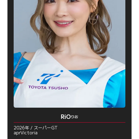
RiO
りお
2026年 / スーパーGT
aprVictoria