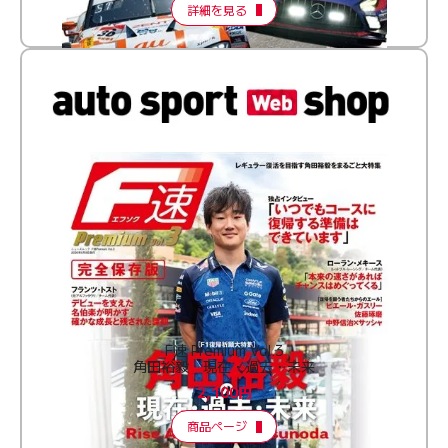
詳細を見る
F速 Premium Vol.3
角田裕毅 現在・過去・未来
2,100円
商品ページ