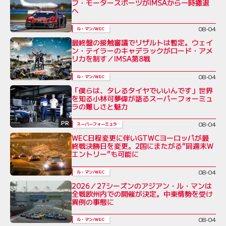
フ・モータースポーツがIMSAから一時撤退
へ
08-04
ル・マン/WEC
最終盤の接触審議でリザルトは暫定。ウェイ
ン・テイラーのキャデラックがロード・アメ
リカを制す／IMSA第8戦
08-04
ル・マン/WEC
「僕らは、タレるタイヤでいいんです」世界
を知る小林可夢偉が語るスーパーフォーミュ
ラの難しさと魅力
PR
08-04
スーパーフォーミュラ
WEC日程変更に伴いGTWCヨーロッパが最
終戦決勝日を変更。2国にまたがる“同週末W
エントリー”も可能に
08-04
ル・マン/WEC
2026／27シーズンのアジアン・ル・マンは
全戦欧州内での開催が決定。中東情勢を受け
異例の事態に
08-04
ル・マン/WEC