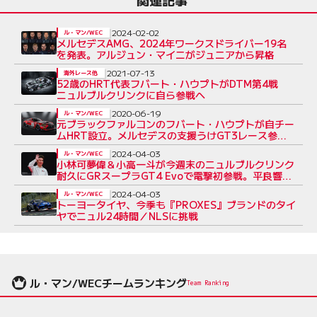
2024-02-02
ル・マン/WEC
メルセデスAMG、2024年ワークスドライバー19名
を発表。アルジュン・マイニがジュニアから昇格
2021-07-13
海外レース他
52歳のHRT代表フバート・ハウプトがDTM第4戦
ニュルブルクリンクに自ら参戦へ
2020-06-19
ル・マン/WEC
元ブラックファルコンのフバート・ハウプトが自チー
ムHRT設立。メルセデスの支援うけGT3レース参戦
へ
2024-04-03
ル・マン/WEC
小林可夢偉＆小高一斗が今週末のニュルブルクリンク
耐久にGRスープラGT4 Evoで電撃初参戦。平良響／
野中誠太組も
2024-04-03
ル・マン/WEC
トーヨータイヤ、今季も『PROXES』ブランドのタイ
ヤでニュル24時間／NLSに挑戦
ル・マン/WECチームランキング
Team Ranking