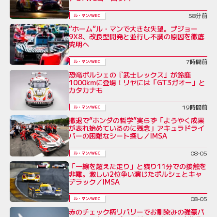
58分前
ル・マン/WEC
“ホーム”ル・マンで大きな失望。プジョー
9X8、改良型開発と並行し不調の原因を徹底
究明へ
7時間前
ル・マン/WEC
恐竜ポルシェの『武士レックス』が鈴鹿
1000kmに登場！リヤには「GT3ガオー」と
カタカナも
19時間前
ル・マン/WEC
撤退で“ホンダの哲学”実らず「ようやく成果
が表れ始めているのに残念」アキュラドライ
バーの困難なシート探し／IMSA
08-05
ル・マン/WEC
「一線を超えた走り」と残り11分での接触を
非難。激しい2位争い演じたポルシェとキャ
デラック／IMSA
08-05
ル・マン/WEC
赤のチェック柄リバリーでお馴染みの強豪パ