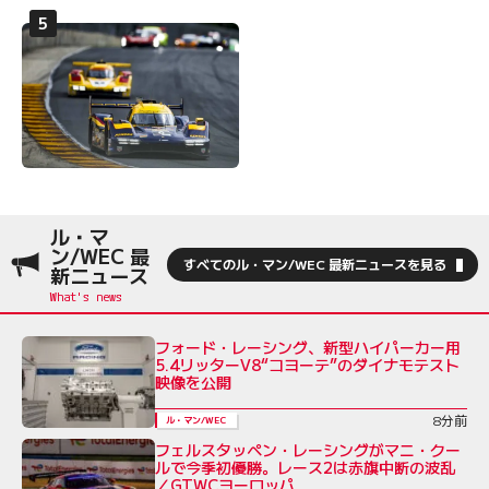
ル・マ
ン/WEC 最
すべてのル・マン/WEC 最新ニュースを見る
新ニュース
フォード・レーシング、新型ハイパーカー用
5.4リッターV8“コヨーテ”のダイナモテスト
映像を公開
8分前
ル・マン/WEC
フェルスタッペン・レーシングがマニ・クー
ルで今季初優勝。レース2は赤旗中断の波乱
／GTWCヨーロッパ