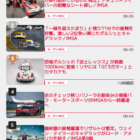
バーの困難なシート探し／IMSA
08-05
ル・マン/WEC
「一線を超えた走り」と残り11分での接触を
非難。激しい2位争い演じたポルシェとキャ
デラック／IMSA
08-05
ル・マン/WEC
恐竜ポルシェの『武士レックス』が鈴鹿
1000kmに登場！リヤには「GT3ガオー」と
カタカナも
19時間前
ル・マン/WEC
赤のチェック柄リバリーでお馴染みの強豪パ
フ・モータースポーツがIMSAから一時撤退
へ
08-04
ル・マン/WEC
最終盤の接触審議でリザルトは暫定。ウェイ
ン・テイラーのキャデラックがロード・アメ
リカを制す／IMSA第8戦