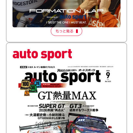
倒す相手を、信じてる。小林利徠斗 × 野村勇斗
【FORMATION LAP Produced by auto sport】
2026 Episode 2
もっと見る
［ SUPER GT 熱闘“再点火”特集 ］
RE:IGNITION