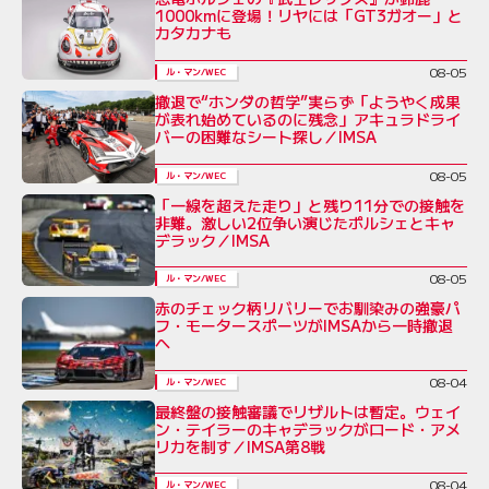
1000kmに登場！リヤには「GT3ガオー」と
カタカナも
08-05
ル・マン/WEC
撤退で“ホンダの哲学”実らず「ようやく成果
が表れ始めているのに残念」アキュラドライ
バーの困難なシート探し／IMSA
08-05
ル・マン/WEC
「一線を超えた走り」と残り11分での接触を
非難。激しい2位争い演じたポルシェとキャ
デラック／IMSA
08-05
ル・マン/WEC
赤のチェック柄リバリーでお馴染みの強豪パ
フ・モータースポーツがIMSAから一時撤退
へ
08-04
ル・マン/WEC
最終盤の接触審議でリザルトは暫定。ウェイ
ン・テイラーのキャデラックがロード・アメ
リカを制す／IMSA第8戦
08-04
ル・マン/WEC