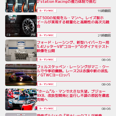
D’station Racingの強力体制で挑む
15時間前
ル・マン/WEC
GT500の知見をル・マンへ。レイズ製ホ
イールが実現する軽量化と高剛性の高次元融
合
PR
21時間前
ル・マン/WEC
フォード・レーシング、新型ハイパーカー用
5.4リッターV8“コヨーテ”のダイナモテスト
映像を公開
08-06
ル・マン/WEC
フェルスタッペン・レーシングがマニ・クー
ルで今季初優勝。レース2は赤旗中断の波乱
／GTWCヨーロッパ
08-06
ル・マン/WEC
“ホーム”ル・マンで大きな失望。プジョー
9X8、改良型開発と並行し不調の原因を徹底
究明へ
08-06
ル・マン/WEC
恐竜ポルシェの『武士レックス』が鈴鹿