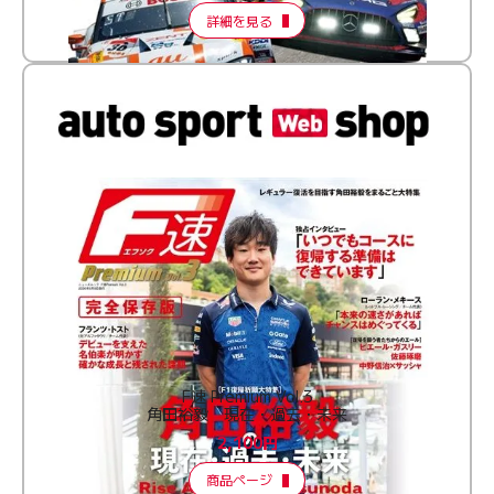
詳細を見る
F速 Premium Vol.3
角田裕毅 現在・過去・未来
2,100円
商品ページ