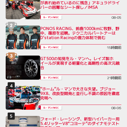
が表れ始めているのに残念」アキュラドライ
バーの困難なシート探し／IMSA
08-05
ル・マン/WEC
PONOS RACING、鈴鹿1000kmに牧野、野
中、篠原を招聘。テクニカルパートナーは
D’station Racingの強力体制で挑む
15時間前
ル・マン/WEC
GT500の知見をル・マンへ。レイズ製ホ
イールが実現する軽量化と高剛性の高次元融
合
21時間前
ル・マン/WEC
“ホーム”ル・マンで大きな失望。プジョー
9X8、改良型開発と並行し不調の原因を徹底
究明へ
08-06
ル・マン/WEC
フォード・レーシング、新型ハイパーカー用
5.4リッターV8“コヨーテ”のダイナモテスト