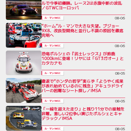
ルで今季初優勝。レース2は赤旗中断の波乱
／GTWCヨーロッパ
08-06
ル・マン/WEC
“ホーム”ル・マンで大きな失望。プジョー
9X8、改良型開発と並行し不調の原因を徹底
究明へ
08-06
ル・マン/WEC
恐竜ポルシェの『武士レックス』が鈴鹿
1000kmに登場！リヤには「GT3ガオー」と
カタカナも
08-05
ル・マン/WEC
撤退で“ホンダの哲学”実らず「ようやく成果
が表れ始めているのに残念」アキュラドライ
バーの困難なシート探し／IMSA
08-05
ル・マン/WEC
「一線を超えた走り」と残り11分での接触を
非難。激しい2位争い演じたポルシェとキャ
デラック／IMSA
08-05
ル・マン/WEC