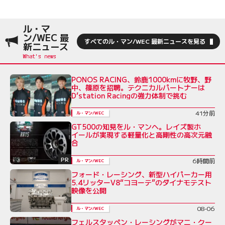
ル・マ
ン/WEC 最
すべてのル・マン/WEC 最新ニュースを見る
新ニュース
PONOS RACING、鈴鹿1000kmに牧野、野
中、篠原を招聘。テクニカルパートナーは
D’station Racingの強力体制で挑む
41分前
ル・マン/WEC
GT500の知見をル・マンへ。レイズ製ホ
イールが実現する軽量化と高剛性の高次元融
合
PR
6時間前
ル・マン/WEC
フォード・レーシング、新型ハイパーカー用
5.4リッターV8“コヨーテ”のダイナモテスト
映像を公開
08-06
ル・マン/WEC
フェルスタッペン・レーシングがマニ・クー