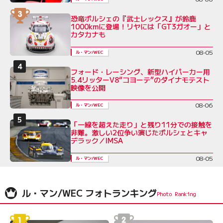
恐竜ポルシェの『武士レックス』が鈴鹿
1000kmに登場！リヤには「GT3ガオー」と
カタカナも
08-05
ル・マン/WEC
フォード・レーシング、新型ハイパーカー用
5.4リッターV8“コヨーテ”のダイナモテスト
映像を公開
08-06
ル・マン/WEC
「一線を超えた走り」と残り11分での接触を
非難。激しい2位争い演じたポルシェとキャ
デラック／IMSA
08-05
ル・マン/WEC
ル・マン/WEC フォトランキング