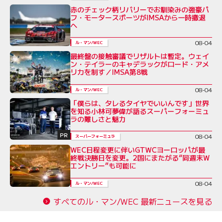
赤のチェック柄リバリーでお馴染みの強豪パ
フ・モータースポーツがIMSAから一時撤退
へ
08-04
ル・マン/WEC
最終盤の接触審議でリザルトは暫定。ウェイ
ン・テイラーのキャデラックがロード・アメ
リカを制す／IMSA第8戦
08-04
ル・マン/WEC
「僕らは、タレるタイヤでいいんです」世界
を知る小林可夢偉が語るスーパーフォーミュ
ラの難しさと魅力
PR
08-04
スーパーフォーミュラ
WEC日程変更に伴いGTWCヨーロッパが最
終戦決勝日を変更。2国にまたがる“同週末W
エントリー”も可能に
08-04
ル・マン/WEC
すべてのル・マン/WEC 最新ニュースを見る