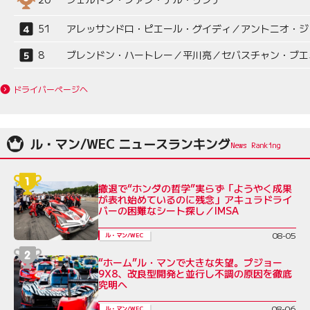
51
アレッサンドロ・ピエール・グイディ／アントニオ・ジ
8
ブレンドン・ハートレー／平川亮／セバスチャン・ブエ
ドライバーページへ
ル・マン/WEC ニュースランキング
撤退で“ホンダの哲学”実らず「ようやく成果
が表れ始めているのに残念」アキュラドライ
バーの困難なシート探し／IMSA
08-05
ル・マン/WEC
“ホーム”ル・マンで大きな失望。プジョー
9X8、改良型開発と並行し不調の原因を徹底
究明へ
08-06
ル・マン/WEC