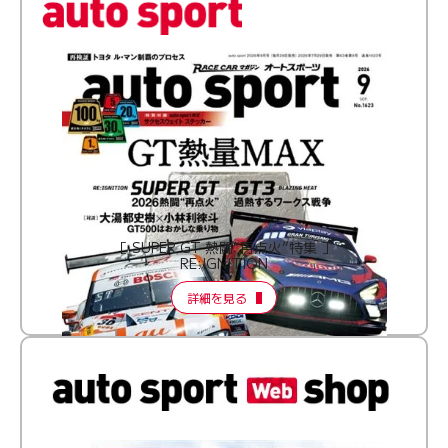
［ SUPER GT 熱闘“再点火”特集 ］
RE:IGNITION
詳細を見る