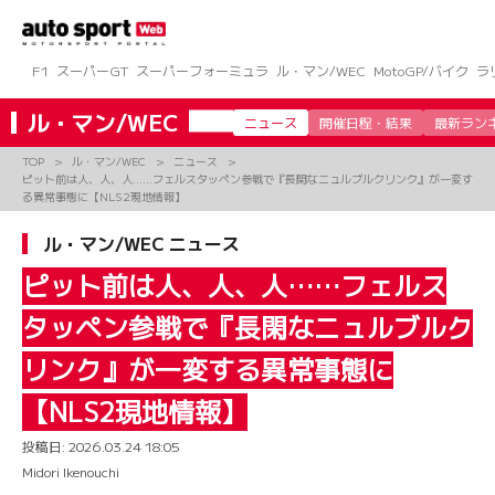
コ
ン
テ
ン
F1
スーパーGT
スーパーフォーミュラ
ル・マン/WEC
MotoGP/バイク
ラ
ツ
へ
ル・マン/WEC
ニュース
開催日程・結果
最新ラン
ス
キ
TOP
ル・マン/WEC
ニュース
ッ
ピット前は人、人、人……フェルスタッペン参戦で『長閑なニュルブルクリンク』が一変す
プ
る異常事態に【NLS2現地情報】
ル・マン/WEC ニュース
ピット前は人、人、人……フェルス
タッペン参戦で『長閑なニュルブルク
リンク』が一変する異常事態に
【NLS2現地情報】
投稿日:
2026.03.24 18:05
Midori Ikenouchi