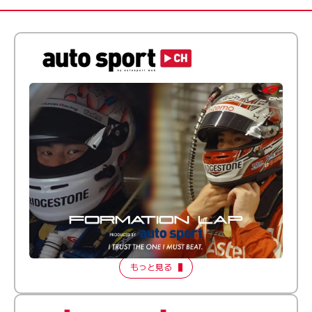
倒す相手を、信じてる。小林利徠斗 × 野村勇斗
【FORMATION LAP Produced by auto sport】
2026 Episode 2
もっと見る