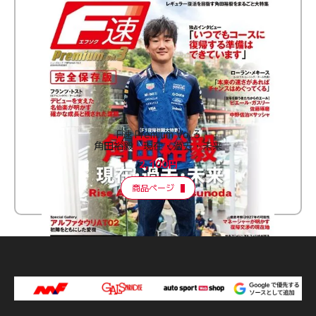
F速 Premium Vol.3
角田裕毅 現在・過去・未来
2,100円
商品ページ