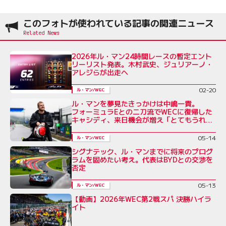
このフォトが使われている記事の関連ニュース
2026年ル・マン24時間レースの暫定エント
リーリスト発表。木村武史、ジュリアーノ・
アレジらが出走へ
02-20
ル・マン/WEC
ル・マンを夢見たきっかけは中嶋一貴。
フォーミュラEとの二刀流でWECに復帰した
キャシディ、来日機会が増え「とてもうれし
い」
05-14
ル・マン/WEC
シグナテック、ル・マンまでに将来のプログ
ラムを固めたい考え。代表はBYDとの交渉を
否定
05-13
ル・マン/WEC
【動画】2026年WEC第2戦スパ 決勝ハイラ
イト