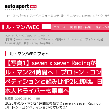
コ
ン
テ
ン
F1
スーパーGT
スーパーフォーミュラ
ル・マン/WEC
MotoGP/バイク
ラ
ツ
へ
ル・マン/WEC
ニュース
開催日程・結果
最新ラン
ス
キ
TOP
ル・マン/WEC
フォト
ッ
【写真1】seven x seven Racingがル・マン24時間へ！ プロトン・コンペティションと組
プ
みLMP2に挑戦。日本人ドライバーも乗車へ
ル・マン/WEC フォト
【写真1】seven x seven Racingが
ル・マン24時間へ！ プロトン・コン
ペティションと組みLMP2に挑戦。日
本人ドライバーも乗車へ
投稿日:
2026.05.19 11:55
2026年のル・マン24時間に参戦するseven x seven Racing／
プロトン・コンペティションのオレカ07