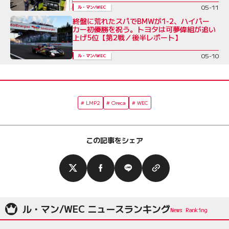
05-11
ル・マン/WEC
終盤に荒れたスパでBMWが1-2、ハイパー
カー初優勝を祝う。トヨタは可夢偉組が追い
上げ5位【第2戦／後半レポート】
05-10
ル・マン/WEC
LMP2
Oreca
WEC
この記事をシェア
ル・マン/WEC ニュースランキング