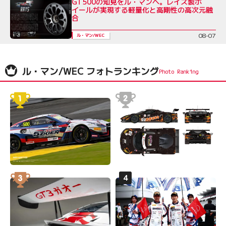
GT500の知見をル・マンへ。レイズ製ホ
イールが実現する軽量化と高剛性の高次元融
合
08-07
ル・マン/WEC
ル・マン/WEC フォトランキング