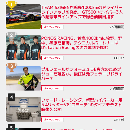
TEAM 5ZIGENが鈴鹿1000kmのドライバー
ラインアップを発表。GT500ドライバー3人
の超豪華ラインアップで総合優勝目指す
23時間前
ル・マン/WEC
PONOS RACING、鈴鹿1000kmに牧野、野
中、篠原を招聘。テクニカルパートナーは
D’station Racingの強力体制で挑む
08-07
ル・マン/WEC
プルシェールがフォーミュラE専念のためプ
ジョーを離脱か。後任は元フェラーリドライ
バー？
20時間前
ル・マン/WEC
フォード・レーシング、新型ハイパーカー用
5.4リッターV8“コヨーテ”のダイナモテスト
映像を公開
08-06
ル・マン/WEC