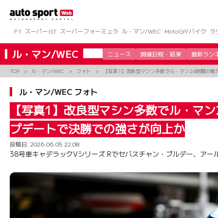
コ
ン
テ
ン
F1
スーパーGT
スーパーフォーミュラ
ル・マン/WEC
MotoGP/バイク
ラ
ツ
へ
ル・マン/WEC
ニュース
開催日程・結果
最新ラン
ス
キ
TOP
ル・マン/WEC
フォト
【写真1】改良型マシン多数でル・マン24時間の
ッ
プ
ル・マン/WEC フォト
【写真1】改良型マシン多数でル・マン
プデートで決勝での強さが向上か
投稿日:
2026.06.05 22:08
38号車キャデラックVシリーズ.Rでセバスチャン・ブルデー、アー