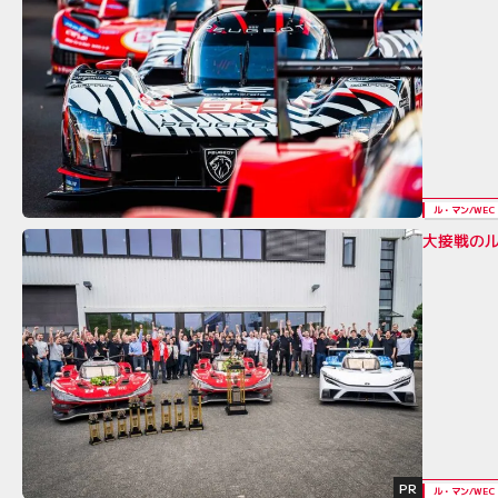
ル・マン/WEC
大接戦の
PR
ル・マン/WEC