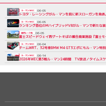
06-05
ル・マン/WEC
トヨタ・レーシングがル・マンを前に新スローガンを発表
06-05
ル・マン/WEC
ランキング首位のMハイブリッドV8がル・マンで新たな装
06-05
国内レース他
富士スピードウェイ西ゲートそばの複合商業施設『富士モ
06-04
ル・マン/WEC
チームWRT、32号車BMW M4 GT3エボにもル・マ
06-14
ル・マン/WEC
2026年WEC第3戦ル・マン24時間 TV放送／タイム