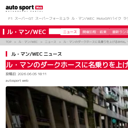
コ
ン
テ
ン
F1
スーパーGT
スーパーフォーミュラ
ル・マン/WEC
MotoGP/バイク
ラ
ツ
へ
ル・マン/WEC
ニュース
開催日程・結果
最新ラン
ス
キ
TOP
ル・マン/WEC
ニュース
ル・マンのダークホースに名乗りを上げるBMW。
ッ
プ
ル・マン/WEC ニュース
ル・マンのダークホースに名乗りを上げ
投稿日:
2026.06.05 18:11
autosport web