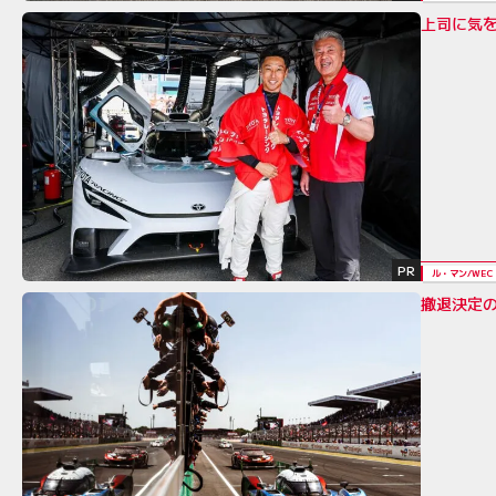
上司に気を
PR
ル・マン/WEC
撤退決定