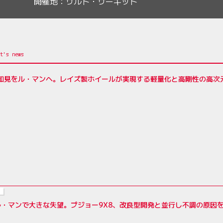
開催地：
サルト・サーキット
の知見をル・マンへ。レイズ製ホイールが実現する軽量化と高剛性の高次
ル・マンで大きな失望。プジョー9X8、改良型開発と並行し不調の原因