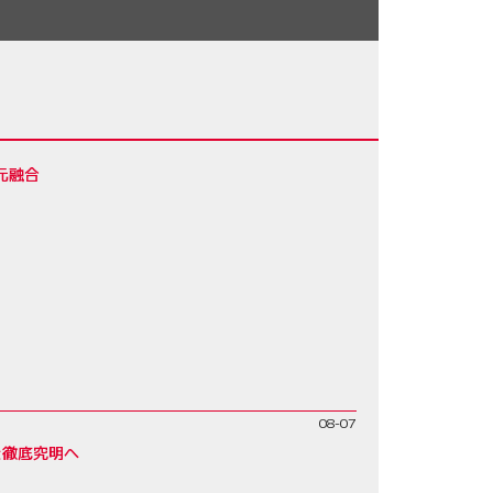
元融合
08-07
を徹底究明へ