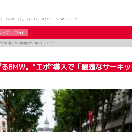
リー/WRC
ドリフト
レースクイーン
AS SHOP
キング
フォト
“エボ”導入で「最適なサーキット」に？
るBMW。“エボ”導入で「最適なサーキッ