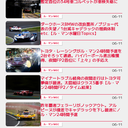
暫定首位の34号車コルベットが車検失格に
06-11
ル・マン/WEC
ダークホースBMWの改良箇所／プジョー代
表の失望／1台減キャデラックの増員体制
etc.【ル・マン水曜日Topics】
06-11
ル・マン/WEC
トヨタ・レーシングがル・マン24時間予選を
2台そろって通過。ハイパーポール進出権獲
得、夜間FP2首位に「上々」の手応え
06-11
ル・マン/WEC
マイナートラブル続発の夜間走行はトヨタ可
夢偉が最速。太田組はクラス5番手【ル・マ
ン24時間FP2／タイム結果】
06-11
ル・マン/WEC
昨年覇者フェラーリがノックアウト。アル
ピーヌが僅差でキャデラックを下し最速に／
ル・マン24時間予選
06-11
ル・マン/WEC