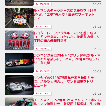
06-05
ル・マン/WEC
ル・マンのダークホースに名乗りを上げる
BMW。“エボ”導入で「最適なサーキット」
に？
06-05
ル・マン/WEC
トヨタ・レーシングがル・マンを前に新ス
ローガンを発表。ひたむきに技術を追求し6
度目の総合優勝目指す
06-05
ル・マン/WEC
ランキング首位のMハイブリッドV8がル・マ
ンで新たな装いに。BMW、20号車の新リバ
リーを公開
06-05
ル・マン/WEC
マンタイの911が75周年を祝う特別カラー
に。ポルシェ初のル・マン参戦車をトリ
ビュート
06-05
ル・マン/WEC
チームWRT、32号車BMW M4 GT3エボにも
ル・マン特別カラーを採用「繁栄は、生き物