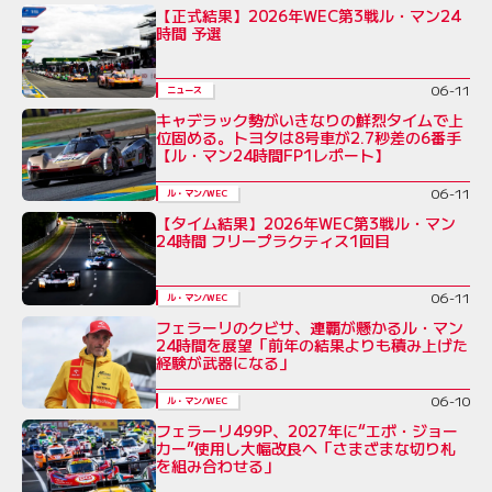
【正式結果】2026年WEC第3戦ル・マン24
時間 予選
06-11
ニュース
キャデラック勢がいきなりの鮮烈タイムで上
位固める。トヨタは8号車が2.7秒差の6番手
【ル・マン24時間FP1レポート】
06-11
ル・マン/WEC
【タイム結果】2026年WEC第3戦ル・マン
24時間 フリープラクティス1回目
06-11
ル・マン/WEC
フェラーリのクビサ、連覇が懸かるル・マン
24時間を展望「前年の結果よりも積み上げた
経験が武器になる」
06-10
ル・マン/WEC
フェラーリ499P、2027年に“エボ・ジョー
カー”使用し大幅改良へ「さまざまな切り札
を組み合わせる」