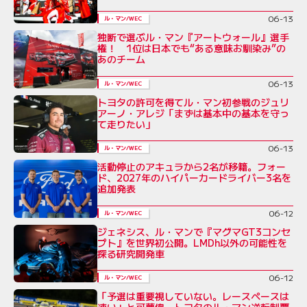
06-13
ル・マン/WEC
独断で選ぶル・マン『アートウォール』選手
権！ 1位は日本でも“ある意味お馴染み”の
あのチーム
06-13
ル・マン/WEC
トヨタの許可を得てル・マン初参戦のジュリ
アーノ・アレジ「まずは基本中の基本を守っ
て走りたい」
06-13
ル・マン/WEC
活動停止のアキュラから2名が移籍。フォー
ド、2027年のハイパーカードライバー3名を
追加発表
06-12
ル・マン/WEC
ジェネシス、ル・マンで『マグマGT3コンセ
プト』を世界初公開。LMDh以外の可能性を
探る研究開発車
06-12
ル・マン/WEC
「予選は重要視していない。レースペースは