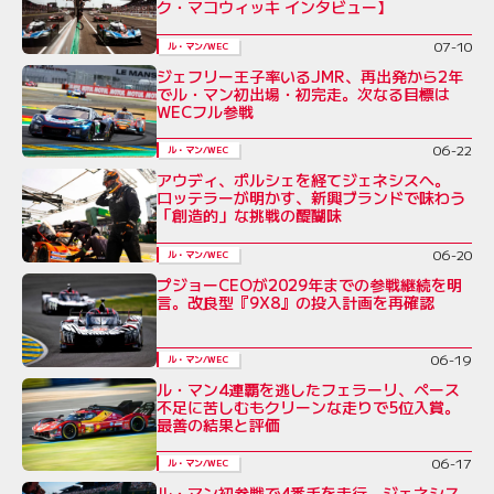
ク・マコウィッキ インタビュー】
07-10
ル・マン/WEC
ジェフリー王子率いるJMR、再出発から2年
でル・マン初出場・初完走。次なる目標は
WECフル参戦
06-22
ル・マン/WEC
アウディ、ポルシェを経てジェネシスへ。
ロッテラーが明かす、新興ブランドで味わう
「創造的」な挑戦の醍醐味
06-20
ル・マン/WEC
プジョーCEOが2029年までの参戦継続を明
言。改良型『9X8』の投入計画を再確認
06-19
ル・マン/WEC
ル・マン4連覇を逃したフェラーリ、ペース
不足に苦しむもクリーンな走りで5位入賞。
最善の結果と評価
06-17
ル・マン/WEC
ル・マン初参戦で4番手を走行。ジェネシス