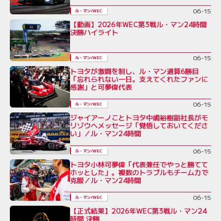
06-15
ル・マン/WEC
【動画】2026年WEC第3戦ル・マン24時間
決勝ハイライト
06-15
ル・マン/WEC
トヨタが激闘を制し、ル・マン通算6勝目
「忘れられない一日。支えてくれたファンに
感謝」と可夢偉代表
06-15
ル・マン/WEC
ジャイアーノことトヨタ中嶋裕樹副社長がモ
リゾウへメッセージ「覚悟しておいてくださ
い」／ル・マン24時間
06-15
ル・マン/WEC
トヨタ小林可夢偉「代表兼任でやっと勝てて
ホッとした」。複数のトラブルもチーム力で
克服／ル・マン24時間
06-15
ル・マン/WEC
【正式結果】2026年WEC第3戦ル・マン24
時間 決勝