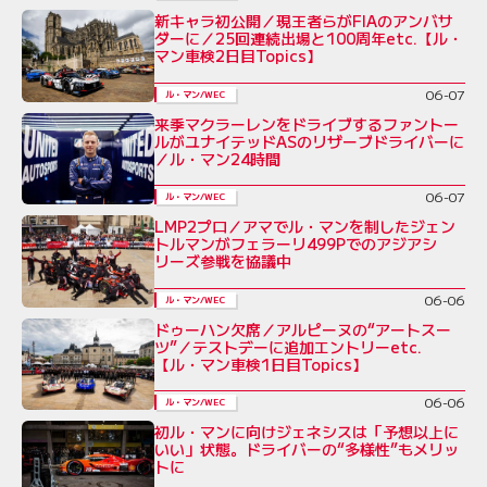
新キャラ初公開／現王者らがFIAのアンバサ
ダーに／25回連続出場と100周年etc.【ル・
マン車検2日目Topics】
06-07
ル・マン/WEC
来季マクラーレンをドライブするファントー
ルがユナイテッドASのリザーブドライバーに
／ル・マン24時間
06-07
ル・マン/WEC
LMP2プロ／アマでル・マンを制したジェン
トルマンがフェラーリ499Pでのアジアシ
リーズ参戦を協議中
06-06
ル・マン/WEC
ドゥーハン欠席／アルピーヌの“アートスー
ツ”／テストデーに追加エントリーetc.
【ル・マン車検1日目Topics】
06-06
ル・マン/WEC
初ル・マンに向けジェネシスは「予想以上に
いい」状態。ドライバーの“多様性”もメリッ
トに