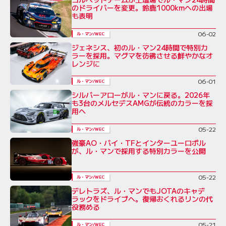
のドライバーを変更。鈴鹿1000kmへの出場
も表明
06-02
ル・マン/WEC
ジェネシス、初のル・マン24時間で特別カ
ラーを採用。マグマを彷彿させる鮮やかなオ
レンジに
06-01
ル・マン/WEC
シルバーアローがル・マンに戻る。2026年
も3台のメルセデスAMGが伝統のカラーを採
用へ
05-22
ル・マン/WEC
強豪AO・バイ・TFとインターユーロポル
が、ル・マンで採用する特別カラーを公開
05-22
ル・マン/WEC
デレトラズ、ル・マンでもJOTAのキャデ
ラックをドライブへ。復帰おくれるリンの代
役務める
05-21
ル・マン/WEC