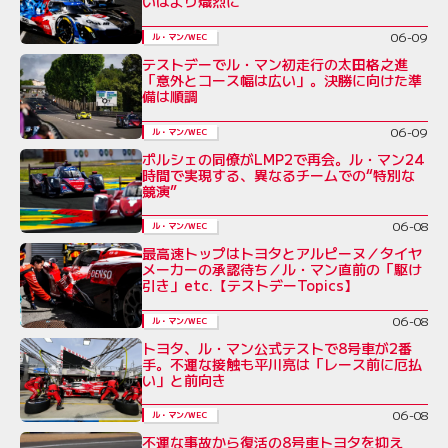
いはより熾烈に
06-09
ル・マン/WEC
テストデーでル・マン初走行の太田格之進
「意外とコース幅は広い」。決勝に向けた準
備は順調
06-09
ル・マン/WEC
ポルシェの同僚がLMP2で再会。ル・マン24
時間で実現する、異なるチームでの“特別な
競演”
06-08
ル・マン/WEC
最高速トップはトヨタとアルピーヌ／タイヤ
メーカーの承認待ち／ル・マン直前の「駆け
引き」etc.【テストデーTopics】
06-08
ル・マン/WEC
トヨタ、ル・マン公式テストで8号車が2番
手。不運な接触も平川亮は「レース前に厄払
い」と前向き
06-08
ル・マン/WEC
不運な事故から復活の8号車トヨタを抑え