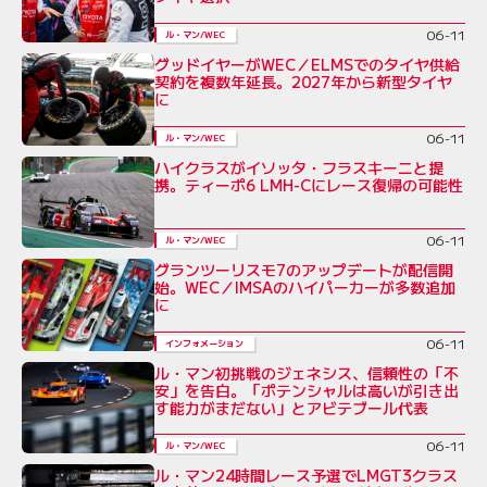
06-11
ル・マン/WEC
グッドイヤーがWEC／ELMSでのタイヤ供給
契約を複数年延長。2027年から新型タイヤ
に
06-11
ル・マン/WEC
ハイクラスがイソッタ・フラスキーニと提
携。ティーポ6 LMH-Cにレース復帰の可能性
06-11
ル・マン/WEC
グランツーリスモ7のアップデートが配信開
始。WEC／IMSAのハイパーカーが多数追加
に
06-11
インフォメーション
ル・マン初挑戦のジェネシス、信頼性の「不
安」を告白。「ポテンシャルは高いが引き出
す能力がまだない」とアビテブール代表
06-11
ル・マン/WEC
ル・マン24時間レース予選でLMGT3クラス