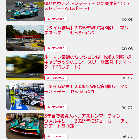
007号車アストンマーティンが最速刻む【テ
ストデーFP2レポート】
06-08
ル・マン/WEC
【タイム結果】2026年WEC第3戦ル・マン
テストデー・セッション2
06-08
ル・マン/WEC
ル・マン最初のセッションは“北米の刺客”が
キャデラックのワン・スリーを牽引【テスト
デーFP1レポート】
06-07
ル・マン/WEC
【タイム結果】2026年WEC第3戦ル・マン
テストデー・セッション1
06-07
ル・マン/WEC
3年目で初導入へ。アストンマーティン・
ヴァルキリー、2027年にジョーカー・アッ
プデートを予定
06-07
ル・マン/WEC