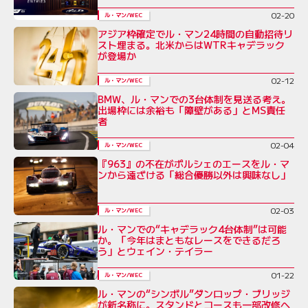
02-20
ル・マン/WEC
アジア枠確定でル・マン24時間の自動招待リ
スト埋まる。北米からはWTRキャデラック
が登場か
02-12
ル・マン/WEC
BMW、ル・マンでの3台体制を見送る考え。
出場枠には余裕も「障壁がある」とMS責任
者
02-04
ル・マン/WEC
『963』の不在がポルシェのエースをル・マ
ンから遠ざける「総合優勝以外は興味なし」
02-03
ル・マン/WEC
ル・マンでの“キャデラック4台体制”は可能
か。「今年はまともなレースをできるだろ
う」とウェイン・テイラー
01-22
ル・マン/WEC
ル・マンの“シンボル”ダンロップ・ブリッジ
が新名称に。スタンドとコースも一部改修へ