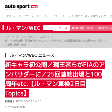
コ
ン
テ
ン
F1
スーパーGT
スーパーフォーミュラ
ル・マン/WEC
MotoGP/バイク
ラ
ツ
へ
ル・マン/WEC
ニュース
開催日程・結果
最新ラン
ス
キ
TOP
ル・マン/WEC
ニュース
ッ
新キャラ初公開／現王者らがFIAのアンバサダーに／25回連続出場と100周年etc.【ル・マ
プ
ン車検2日目Topics】
ル・マン/WEC ニュース
新キャラ初公開／現王者らがFIAのア
ンバサダーに／25回連続出場と100
周年etc.【ル・マン車検2日目
Topics】
投稿日:
2026.06.07 14:55
autosport web