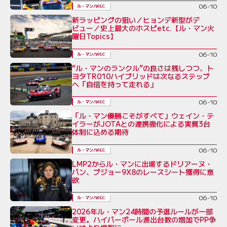
06-10
ル・マン/WEC
新ラッピングの狙い／ヒョンデ新型がデ
ビュー／史上最大のホスピetc.【ル・マン火
曜日Topics】
06-10
ル・マン/WEC
“ル・マンのランクル”の良さは残しつつ、ト
ヨタTR010ハイブリッドは次なるステップ
へ「自信を持って走れる」
06-10
ル・マン/WEC
「ル・マン優勝こそがすべて」ウェイン・テ
イラーがJOTAとの連携強化による実質3台
体制に込める期待
06-10
ル・マン/WEC
LMP2からル・マンに出場するドリアーヌ・
パン、プジョー9X8のレースシート獲得に意
欲
06-10
ル・マン/WEC
2026年ル・マン24時間の予選ルールが一部
変更。ハイパーポール進出台数の増加でPP争