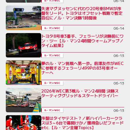
06-14
ル・マン/WEC
失速マグヌッセンに代わり20号車BMWが序
盤をリード。トヨタはオフセット戦略で暫定
首位に／ル・マン決勝1時間後
06-14
ル・マン/WEC
トヨタ8号車3番手、フェラーリが決勝前にワ
ン・ツー【ル・マン24時間ウォームアップ／
タイム結果】
06-13
ル・マン/WEC
夢のル・マン挑戦へ第一歩。前澤友作がWEC
に参戦するフェラーリ499Pの83号車オー
ナーへ
06-13
ル・マン/WEC
2026年WEC第3戦ル・マン24時間 決勝ス
ターティググリッド＆スタートドライバー
06-13
ル・マン/WEC
序盤はタイヤテスト？／新ハイパーカークラ
スは3～6台で幕開けか／獲得急いだフォード
etc.【ル・マン金曜Topics】