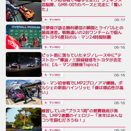
首脳陣、GMR-001のペースと完走に「驚い
た」
06-17
ル・マン/WEC
可夢偉が語る勝利確信の瞬間とライバルとの
最高速差。戦略違いの2台ワンチームで掴ん
だトヨタ6度目のル・マン24時間制覇
06-16
ル・マン/WEC
ピット前に落ちていたネジ／レース中に“テ
ストカー”爆誕／三味線疑惑をトヨタが否定
etc.【ル・マン決勝後Topics】
06-16
ル・マン/WEC
ル・マン初参戦でLMP2プロ／アマ優勝。ポ
ルシェの新鋭ハインリッヒ「僕は順応性が高
い」
06-16
ル・マン/WEC
練習していた“プラス1周”の燃費戦術が奏
功。LMP2連覇のイェロリー「来年はみんな
コツを掴むだろうね！」
06-15
ル・マン/WEC