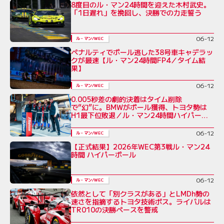
8度目のル・マン24時間を迎えた木村武史。
「1日遅れ」を挽回し、決勝での力走誓う
06-12
ル・マン/WEC
ペナルティでポール逃した38号車キャデラッ
クが最速【ル・マン24時間FP4／タイム結
果】
06-12
ル・マン/WEC
0.005秒差の劇的決着はタイム削除
で“幻”に。BMWがポール獲得、トヨタ勢は
H1最下位敗退／ル・マン24時間ハイパー
ポール
06-12
ル・マン/WEC
【正式結果】2026年WEC第3戦ル・マン24
時間 ハイパーポール
06-12
ル・マン/WEC
依然として「別クラスがある」とLMDh勢の
速さを指摘するトヨタ技術ボス。ライバルは
TR010の決勝ペースを警戒