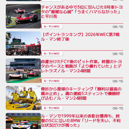
チャンスがある中で3位に甘んじた8号車トヨ
タの“複雑な心境”「うまくハマらなかった」
と平川亮
06-15
ル・マン/WEC
【ポイントランキング】2026年WEC第3戦
ル・マン終了後
06-15
ル・マン/WEC
命運分けたFCY後のピット作業。終盤のトヨ
タのペースと戦略が「より優れていた」とデ
レトラズ／ル・マン24時間
06-15
ル・マン/WEC
骨折から復帰のキーティング「勝利は最高の
痛み止め」。魂の連続5スティントで優勝呼
び込む／ル・マン24時間
06-15
ル・マン/WEC
ル・マンで1999年以来の表彰台獲得も、終
盤のSCに泣いたBMW「リードを失い、不利
な状況だけが残った」