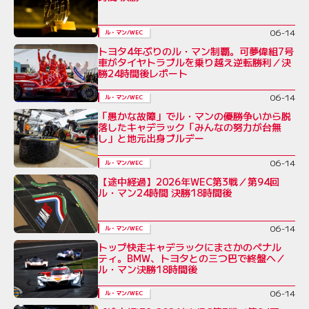
06-14
ル・マン/WEC
トヨタ4年ぶりのル・マン制覇。可夢偉組7号
車がタイヤトラブルを乗り越え逆転勝利／決
勝24時間後レポート
06-14
ル・マン/WEC
「愚かな故障」でル・マンの優勝争いから脱
落したキャデラック「みんなの努力が台無
し」と地元出身ブルデー
06-14
ル・マン/WEC
【途中経過】2026年WEC第3戦／第94回
ル・マン24時間 決勝18時間後
06-14
ル・マン/WEC
トップ快走キャデラックにまさかのペナル
ティ。BMW、トヨタとの三つ巴で終盤へ／
ル・マン決勝18時間後
06-14
ル・マン/WEC