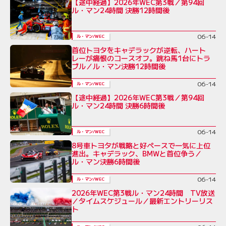
【途中経過】2026年WEC第3戦／第94回
ル・マン24時間 決勝12時間後
06-14
ル・マン/WEC
首位トヨタをキャデラックが逆転、ハート
レーが痛恨のコースオフ。跳ね馬1台にトラ
ブル／ル・マン決勝12時間後
06-14
ル・マン/WEC
【途中経過】2026年WEC第3戦／第94回
ル・マン24時間 決勝6時間後
06-14
ル・マン/WEC
8号車トヨタが戦略と好ペースで一気に上位
進出。キャデラック、BMWと首位争う／
ル・マン決勝6時間後
06-14
ル・マン/WEC
2026年WEC第3戦ル・マン24時間 TV放送
／タイムスケジュール／最新エントリーリス
ト