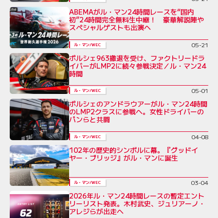
ABEMAがル・マン24時間レースを“国内
初”24時間完全無料生中継！ 豪華解説陣や
スペシャルゲストも出演へ
05-21
ル・マン/WEC
ポルシェ963撤退を受け、ファクトリードラ
イバーがLMP2に続々参戦決定／ル・マン24
時間
05-01
ル・マン/WEC
ポルシェのアンドラウアーがル・マン24時間
のLMP2クラスに参戦へ。女性ドライバーの
パンらと共闘
04-08
ル・マン/WEC
102年の歴史的シンボルに幕。『グッドイ
ヤー・ブリッジ』がル・マンに誕生
03-04
ル・マン/WEC
2026年ル・マン24時間レースの暫定エント
リーリスト発表。木村武史、ジュリアーノ・
アレジらが出走へ