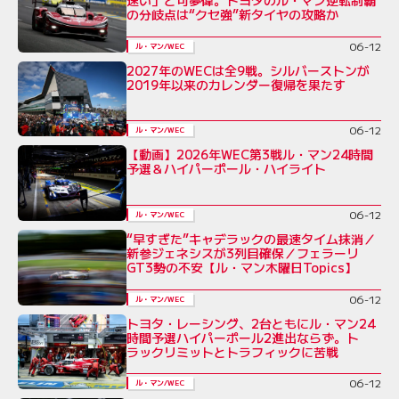
速い」と可夢偉。トヨタのル・マン逆転制覇
の分岐点は“クセ強”新タイヤの攻略か
06-12
ル・マン/WEC
2027年のWECは全9戦。シルバーストンが
2019年以来のカレンダー復帰を果たす
06-12
ル・マン/WEC
【動画】2026年WEC第3戦ル・マン24時間
予選＆ハイパーポール・ハイライト
06-12
ル・マン/WEC
“早すぎた”キャデラックの最速タイム抹消／
新参ジェネシスが3列目確保／フェラーリ
GT3勢の不安【ル・マン木曜日Topics】
06-12
ル・マン/WEC
トヨタ・レーシング、2台ともにル・マン24
時間予選ハイパーポール2進出ならず。ト
ラックリミットとトラフィックに苦戦
06-12
ル・マン/WEC