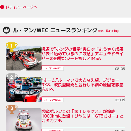
ドライバーページへ
ル・マン/WEC ニュースランキング
撤退で“ホンダの哲学”実らず「ようやく成果
が表れ始めているのに残念」アキュラドライ
バーの困難なシート探し／IMSA
08-05
ル・マン/WEC
“ホーム”ル・マンで大きな失望。プジョー
9X8、改良型開発と並行し不調の原因を徹底
究明へ
08-06
ル・マン/WEC
恐竜ポルシェの『武士レックス』が鈴鹿
1000kmに登場！リヤには「GT3ガオー」と
カタカナも
08-05
ル・マン/WEC