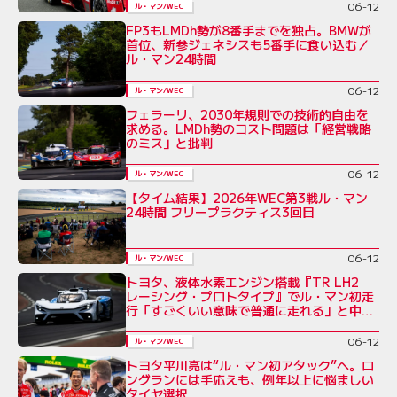
06-12
ル・マン/WEC
FP3もLMDh勢が8番手までを独占。BMWが
首位、新参ジェネシスも5番手に食い込む／
ル・マン24時間
06-12
ル・マン/WEC
フェラーリ、2030年規則での技術的自由を
求める。LMDh勢のコスト問題は「経営戦略
のミス」と批判
06-12
ル・マン/WEC
【タイム結果】2026年WEC第3戦ル・マン
24時間 フリープラクティス3回目
06-12
ル・マン/WEC
トヨタ、液体水素エンジン搭載『TR LH2
レーシング・プロトタイプ』でル・マン初走
行「すごくいい意味で普通に走れる」と中嶋
一貴
06-12
ル・マン/WEC
トヨタ平川亮は“ル・マン初アタック”へ。ロ
ングランには手応えも、例年以上に悩ましい
タイヤ選択