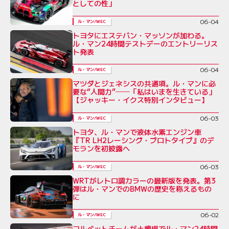
としての性」
06-04
ル・マン/WEC
トヨタにエステバン・マッソンが加わる。
ル・マン24時間テストデーのエントリーリス
ト発表
06-04
ル・マン/WEC
マツダとジェネシスの共通項。ル・マンに必
要な“人間力”──「私はいまを生きている」
【ジャッキー・イクス特別インタビュー】
06-03
ル・マン/WEC
トヨタ、ル・マンで液体水素エンジン車
『TR LH2レーシング・プロトタイプ』のデ
モランを初披露へ
06-03
ル・マン/WEC
WRTがレトロ調カラーの最新版を発表。第3
弾はル・マンでのBMWの歴史を称えるもの
に
06-02
ル・マン/WEC
コルベットチームが土壇場でル・マン24時間