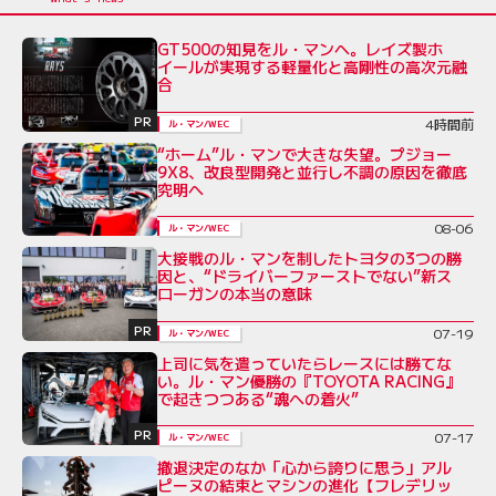
GT500の知見をル・マンへ。レイズ製ホ
イールが実現する軽量化と高剛性の高次元融
合
PR
4時間前
ル・マン/WEC
“ホーム”ル・マンで大きな失望。プジョー
9X8、改良型開発と並行し不調の原因を徹底
究明へ
08-06
ル・マン/WEC
大接戦のル・マンを制したトヨタの3つの勝
因と、“ドライバーファーストでない”新ス
ローガンの本当の意味
PR
07-19
ル・マン/WEC
上司に気を遣っていたらレースには勝てな
い。ル・マン優勝の『TOYOTA RACING』
で起きつつある“魂への着火”
PR
07-17
ル・マン/WEC
撤退決定のなか「心から誇りに思う」アル
ピーヌの結束とマシンの進化【フレデリッ