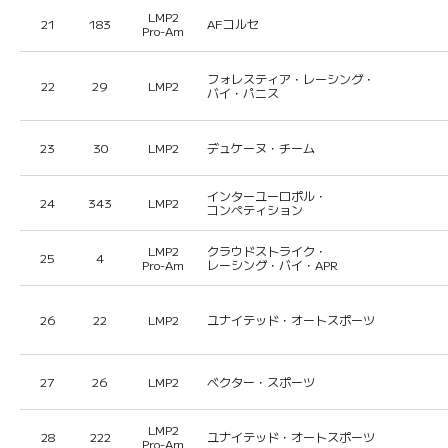
LMP2
21
183
AFコルセ
Pro-Am
フォレスティア・レーシング・
22
29
LMP2
バイ・パニス
23
30
LMP2
デュケーヌ・チーム
インターユーロポル・
24
343
LMP2
コンペティション
LMP2
クラウドストライク・
25
4
Pro-Am
レーシング・バイ・APR
26
22
LMP2
ユナイテッド・オートスポーツ
27
26
LMP2
ベクター・スポーツ
LMP2
28
222
ユナイテッド・オートスポーツ
Pro-Am