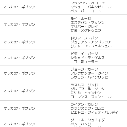
フランソワ・ペロード
オレカ07・ギブソン
マシュー・バキシビエール
ベン・バーニコート
ルイ・ルーセ
エステバン・マッソン
オレカ07・ギブソン
オリバー・グレイ
サミ・メゲトゥニフ
ドリアーヌ・パン
オレカ07・ギブソン
ジュリアン・アンドラウアー
リチャード・フェルシュホー
ビジョイ・ガーグ
オレカ07・ギブソン
レシャド・デ・ゲルス
ニコ・ミューラー
ジョージ・カーツ
オレカ07・ギブソン
アレクサンダー・クイン
ラウリン・ハインリッヒ
ラスムス・リンド
グレゴワール・ソーシー
オレカ07・ギブソン
ミケル・イェンセン
ローレンス・ファントール
ライアン・カレン
オレカ07・ギブソン
ウラジスラフ・ロムコ
ピエトロ・フィッティパルディ
ダニエル・シュナイダー
オレカ07・ギブソン
ベン・ハンリー