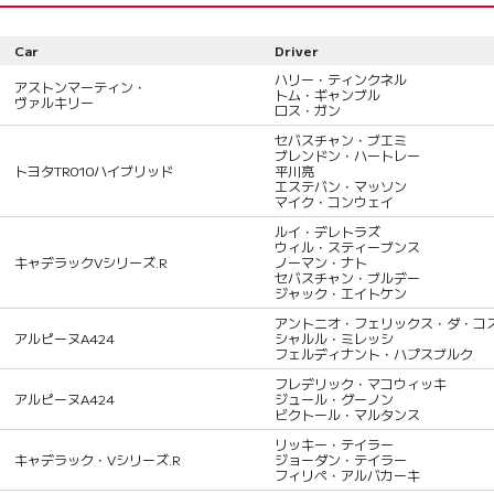
Car
Driver
ハリー・ティンクネル
アストンマーティン・
トム・ギャンブル
ヴァルキリー
ロス・ガン
セバスチャン・ブエミ
ブレンドン・ハートレー
トヨタTR010ハイブリッド
平川亮
エステバン・マッソン
マイク・コンウェイ
ルイ・デレトラズ
ウィル・スティーブンス
キャデラックVシリーズ.R
ノーマン・ナト
セバスチャン・ブルデー
ジャック・エイトケン
アントニオ・フェリックス・ダ・コ
アルピーヌA424
シャルル・ミレッシ
フェルディナント・ハプスブルク
フレデリック・マコウィッキ
アルピーヌA424
ジュール・グーノン
ビクトール・マルタンス
リッキー・テイラー
キャデラック・Vシリーズ.R
ジョーダン・テイラー
フィリペ・アルバカーキ