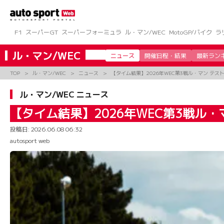
コ
ン
テ
ン
F1
スーパーGT
スーパーフォーミュラ
ル・マン/WEC
MotoGP/バイク
ラ
ツ
へ
ル・マン/WEC
ニュース
開催日程・結果
最新ラン
ス
キ
TOP
ル・マン/WEC
ニュース
【タイム結果】2026年WEC第3戦ル・マン テス
ッ
プ
ル・マン/WEC ニュース
【タイム結果】2026年WEC第3戦ル
投稿日:
2026.06.08 06:32
autosport web