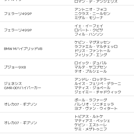
ロマン・デ・アンジェリス
アントニオ・フォコ
フェラーリ499P
ニクラス・ニールセン
ミゲル・モリーナ
イェ・イーフェイ
フェラーリ499P
ロバート・クビサ
フィル・ハンソン
ケビン・マグヌッセン
ラファエル・マルチェッロ
BMW MハイブリッドV8
ドリス・ファントール
フィリップ・エング
ロイック・デュバル
プジョー9X8
マルテ・ヤコブセン
テオ・プルシェール
アンドレ・ロッテラー
ジェネシス
ルイス・フェリペ・デラーニ
GMR-001ハイパーカー
マティス・ジョベール
ジェイミー・チャドウィック
ポール・ラファーグ
オレカ07・ギブソン
バレリオ・リニチェッラ
ヨブ・ヴァン・ウィタート
トビアス・ルトケ
マティアス・ベッシェ
オレカ07・ギブソン
ケビン・エストーレ
サミ・メゲトゥニフ