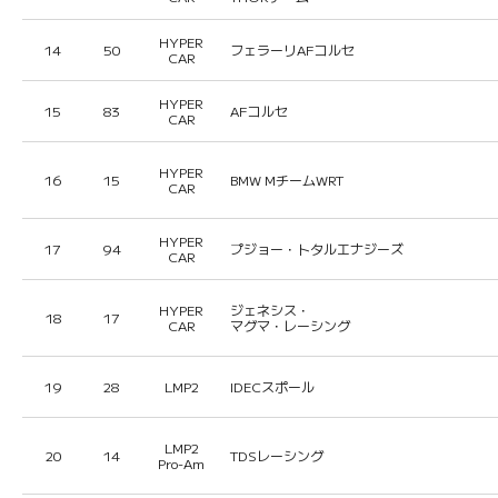
HYPER
14
50
フェラーリAFコルセ
CAR
HYPER
15
83
AFコルセ
CAR
HYPER
16
15
BMW MチームWRT
CAR
HYPER
17
94
プジョー・トタルエナジーズ
CAR
HYPER
ジェネシス・
18
17
CAR
マグマ・レーシング
19
28
LMP2
IDECスポール
LMP2
20
14
TDSレーシング
Pro-Am