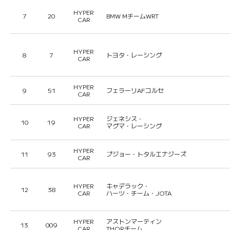
HYPER
7
20
BMW MチームWRT
CAR
HYPER
8
7
トヨタ・レーシング
CAR
HYPER
9
51
フェラーリAFコルセ
CAR
HYPER
ジェネシス・
10
19
CAR
マグマ・レーシング
HYPER
11
93
プジョー・トタルエナジーズ
CAR
HYPER
キャデラック・
12
38
CAR
ハーツ・チーム・JOTA
HYPER
アストンマーティン
13
009
CAR
THORチーム