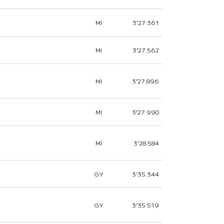
MI
3’27.361
MI
3’27.562
MI
3’27.896
MI
3’27.990
MI
3’28.584
GY
3’35.344
GY
3’35.519