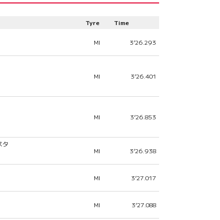
Tyre
Time
MI
3’26.293
MI
3’26.401
MI
3’26.853
スタ
MI
3’26.938
MI
3’27.017
MI
3’27.088