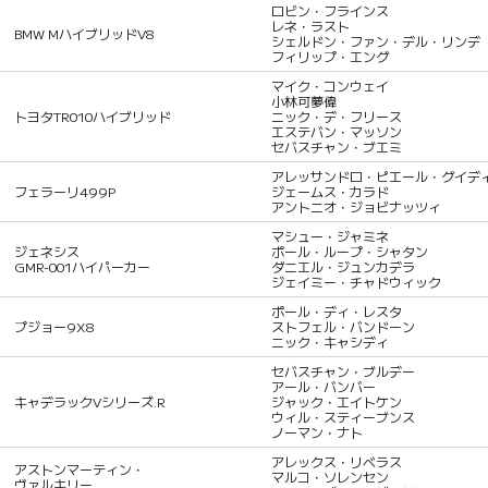
ロビン・フラインス
レネ・ラスト
BMW MハイブリッドV8
シェルドン・ファン・デル・リンデ
フィリップ・エング
マイク・コンウェイ
小林可夢偉
トヨタTR010ハイブリッド
ニック・デ・フリース
エステバン・マッソン
セバスチャン・ブエミ
アレッサンドロ・ピエール・グイデ
フェラーリ499P
ジェームス・カラド
アントニオ・ジョビナッツィ
マシュー・ジャミネ
ジェネシス
ポール・ループ・シャタン
GMR-001ハイパーカー
ダニエル・ジュンカデラ
ジェイミー・チャドウィック
ポール・ディ・レスタ
プジョー9X8
ストフェル・バンドーン
ニック・キャシディ
セバスチャン・ブルデー
アール・バンバー
キャデラックVシリーズ.R
ジャック・エイトケン
ウィル・スティーブンス
ノーマン・ナト
アレックス・リベラス
アストンマーティン・
マルコ・ソレンセン
ヴァルキリー