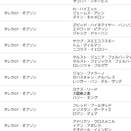
オリバー・ジャービス
PJ・ハイエット
オレカ07・ギブソン
ジェームス・アレン
デイン・キャメロン
デビッド・ハイネマイヤー・ハンソ
オレカ07・ギブソン
エドワード・ピアソン
ジャック・ドゥーハン
ヤクブ・スミエコフスキー
オレカ07・ギブソン
トム・ディルマン
ニコラス・イェロリー
ホルスト・ジュニア・フェルバーマ
オレカ07・ギブソン
ホルスト・フェリックス・フェルバ
ロレンツォ・フルクサ
ジョン・ファラーノ
オレカ07・ギブソン
セバスチャン・アルバレス
レンガー・バン・デル・ザンデ
ヨナス・リード
オレカ07・ギブソン
太田格之進
ハリー・キング
フレッド・プールダッド
オレカ07・ギブソン
トリスタン・ボーティエ
ロマン・デュマ
アドリアン・クロスメニル
オレカ07・ギブソン
イアン・アギレラ
テオドール・イェンセン