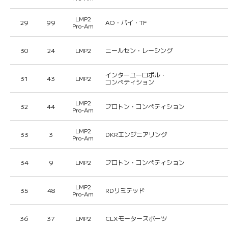
LMP2
29
99
AO・バイ・TF
Pro-Am
30
24
LMP2
ニールセン・レーシング
インターユーロポル・
31
43
LMP2
コンペティション
LMP2
32
44
プロトン・コンペティション
Pro-Am
LMP2
33
3
DKRエンジニアリング
Pro-Am
34
9
LMP2
プロトン・コンペティション
LMP2
35
48
RDリミテッド
Pro-Am
36
37
LMP2
CLXモータースポーツ