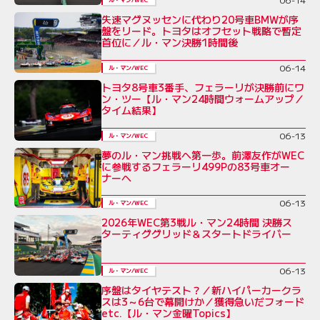
失速マグヌッセンに代わり20号車BMWが序
盤をリード。トヨタはオフセット戦略で暫定
首位に／ル・マン決勝1時間後
06-14
ル・マン/WEC
トヨタ8号車3番手、フェラーリが決勝前にワ
ン・ツー【ル・マン24時間ウォームアップ／
タイム結果】
06-13
ル・マン/WEC
夢のル・マン挑戦へ第一歩。前澤友作がWEC
に参戦するフェラーリ499Pの83号車オー
ナーへ
06-13
ル・マン/WEC
2026年WEC第3戦ル・マン24時間 決勝ス
ターティググリッド＆スタートドライバー
06-13
ル・マン/WEC
序盤はタイヤテスト？／新ハイパーカークラ
スは3～6台で幕開けか／獲得急いだフォード
etc.【ル・マン金曜Topics】