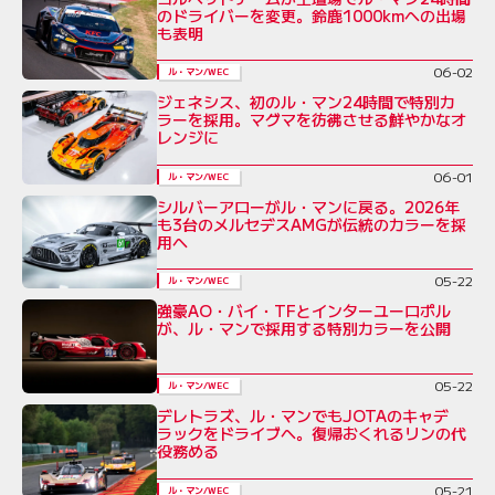
のドライバーを変更。鈴鹿1000kmへの出場
も表明
06-02
ル・マン/WEC
ジェネシス、初のル・マン24時間で特別カ
ラーを採用。マグマを彷彿させる鮮やかなオ
レンジに
06-01
ル・マン/WEC
シルバーアローがル・マンに戻る。2026年
も3台のメルセデスAMGが伝統のカラーを採
用へ
05-22
ル・マン/WEC
強豪AO・バイ・TFとインターユーロポル
が、ル・マンで採用する特別カラーを公開
05-22
ル・マン/WEC
デレトラズ、ル・マンでもJOTAのキャデ
ラックをドライブへ。復帰おくれるリンの代
役務める
05-21
ル・マン/WEC