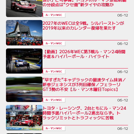
の分岐点は“クセ強”新タイヤの攻略か
06-12
ル・マン/WEC
2027年のWECは全9戦。シルバーストンが
2019年以来のカレンダー復帰を果たす
06-12
ル・マン/WEC
【動画】2026年WEC第3戦ル・マン24時間
予選＆ハイパーポール・ハイライト
06-12
ル・マン/WEC
“早すぎた”キャデラックの最速タイム抹消／
新参ジェネシスが3列目確保／フェラーリ
GT3勢の不安【ル・マン木曜日Topics】
06-12
ル・マン/WEC
トヨタ・レーシング、2台ともにル・マン24
時間予選ハイパーポール2進出ならず。ト
ラックリミットとトラフィックに苦戦
06-12
ル・マン/WEC