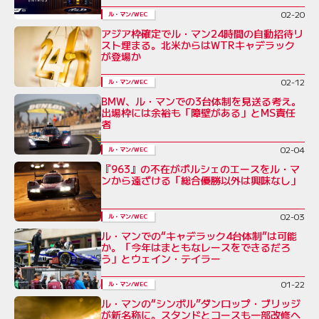
02-20
ル・マン/WEC
アジア枠確定でル・マン24時間の自動招待リ
スト埋まる。北米からはWTRキャデラック
が登場か
02-12
ル・マン/WEC
BMW、ル・マンでの3台体制を見送る考え。
出場枠には余裕も「障壁がある」とMS責任
者
02-04
ル・マン/WEC
『963』の不在がポルシェのエースをル・マ
ンから遠ざける「総合優勝以外は興味なし」
02-03
ル・マン/WEC
ル・マンでの“キャデラック4台体制”は可能
か。「今年はまともなレースをできるだろ
う」とウェイン・テイラー
01-22
ル・マン/WEC
ル・マンの“シンボル”ダンロップ・ブリッジ
が新名称に。スタンドとコースも一部改修へ