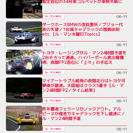
暫定首位の34号車コルベットが車検失格に
06-11
ル・マン/WEC
ダークホースBMWの改良箇所／プジョー代
表の失望／1台減キャデラックの増員体制
etc.【ル・マン水曜日Topics】
06-11
ル・マン/WEC
トヨタ・レーシングがル・マン24時間予選を
2台そろって通過。ハイパーポール進出権獲
得、夜間FP2首位に「上々」の手応え
06-11
ル・マン/WEC
マイナートラブル続発の夜間走行はトヨタ可
夢偉が最速。太田組はクラス5番手【ル・マ
ン24時間FP2／タイム結果】
06-11
ル・マン/WEC
昨年覇者フェラーリがノックアウト。アル
ピーヌが僅差でキャデラックを下し最速に／
ル・マン24時間予選
06-11
ル・マン/WEC