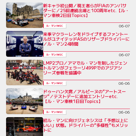
新キャラ初公開／現王者らがFIAのアンバサ
ダーに／25回連続出場と100周年etc.【ル・
マン車検2日目Topics】
06-07
ル・マン/WEC
来季マクラーレンをドライブするファントー
ルがユナイテッドASのリザーブドライバーに
／ル・マン24時間
06-07
ル・マン/WEC
LMP2プロ／アマでル・マンを制したジェン
トルマンがフェラーリ499Pでのアジアシ
リーズ参戦を協議中
06-06
ル・マン/WEC
ドゥーハン欠席／アルピーヌの“アートスー
ツ”／テストデーに追加エントリーetc.
【ル・マン車検1日目Topics】
06-06
ル・マン/WEC
初ル・マンに向けジェネシスは「予想以上に
いい」状態。ドライバーの“多様性”もメリッ
トに