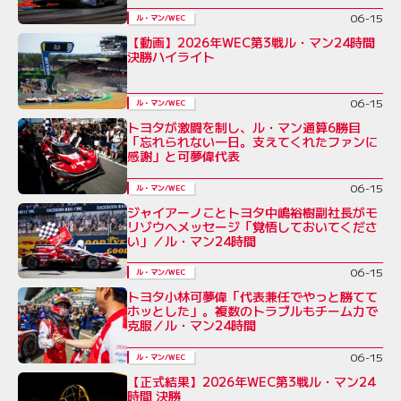
06-15
ル・マン/WEC
【動画】2026年WEC第3戦ル・マン24時間
決勝ハイライト
06-15
ル・マン/WEC
トヨタが激闘を制し、ル・マン通算6勝目
「忘れられない一日。支えてくれたファンに
感謝」と可夢偉代表
06-15
ル・マン/WEC
ジャイアーノことトヨタ中嶋裕樹副社長がモ
リゾウへメッセージ「覚悟しておいてくださ
い」／ル・マン24時間
06-15
ル・マン/WEC
トヨタ小林可夢偉「代表兼任でやっと勝てて
ホッとした」。複数のトラブルもチーム力で
克服／ル・マン24時間
06-15
ル・マン/WEC
【正式結果】2026年WEC第3戦ル・マン24
時間 決勝