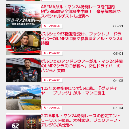
ABEMAがル・マン24時間レースを“国内
初”24時間完全無料生中継！ 豪華解説陣や
スペシャルゲストも出演へ
05-21
ル・マン/WEC
ポルシェ963撤退を受け、ファクトリードラ
イバーがLMP2に続々参戦決定／ル・マン24
時間
05-01
ル・マン/WEC
ポルシェのアンドラウアーがル・マン24時間
のLMP2クラスに参戦へ。女性ドライバーの
パンらと共闘
04-08
ル・マン/WEC
102年の歴史的シンボルに幕。『グッドイ
ヤー・ブリッジ』がル・マンに誕生
03-04
ル・マン/WEC
2026年ル・マン24時間レースの暫定エント
リーリスト発表。木村武史、ジュリアーノ・
アレジらが出走へ