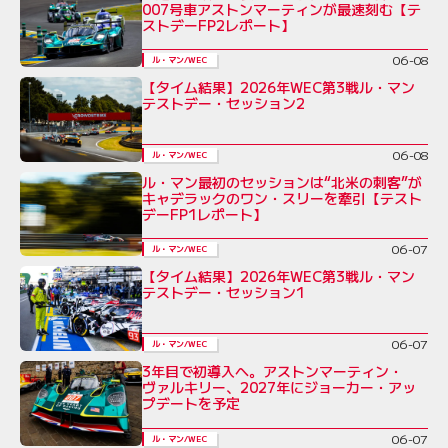
007号車アストンマーティンが最速刻む【テ
ストデーFP2レポート】
06-08
ル・マン/WEC
【タイム結果】2026年WEC第3戦ル・マン
テストデー・セッション2
06-08
ル・マン/WEC
ル・マン最初のセッションは“北米の刺客”が
キャデラックのワン・スリーを牽引【テスト
デーFP1レポート】
06-07
ル・マン/WEC
【タイム結果】2026年WEC第3戦ル・マン
テストデー・セッション1
06-07
ル・マン/WEC
3年目で初導入へ。アストンマーティン・
ヴァルキリー、2027年にジョーカー・アッ
プデートを予定
06-07
ル・マン/WEC