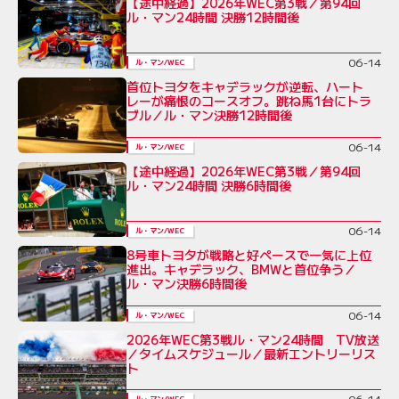
【途中経過】2026年WEC第3戦／第94回
ル・マン24時間 決勝12時間後
06-14
ル・マン/WEC
首位トヨタをキャデラックが逆転、ハート
レーが痛恨のコースオフ。跳ね馬1台にトラ
ブル／ル・マン決勝12時間後
06-14
ル・マン/WEC
【途中経過】2026年WEC第3戦／第94回
ル・マン24時間 決勝6時間後
06-14
ル・マン/WEC
8号車トヨタが戦略と好ペースで一気に上位
進出。キャデラック、BMWと首位争う／
ル・マン決勝6時間後
06-14
ル・マン/WEC
2026年WEC第3戦ル・マン24時間 TV放送
／タイムスケジュール／最新エントリーリス
ト
06-14
ル・マン/WEC