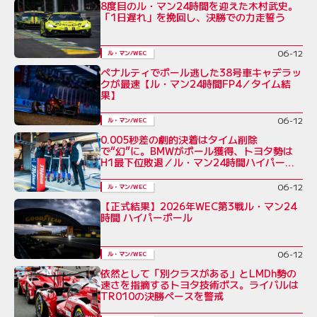
8度目のル・マン24時間を迎えた木村武史。
「1日遅れ」を挽回し、決勝での力走誓う
06-12
ル・マン/WEC
ペナルティでポール逃した38号車キャデラッ
クが最速【ル・マン24時間FP4／タイム結
果】
06-12
ル・マン/WEC
0.005秒差の劇的決着はタイム削除
で“幻”に。BMWがポール獲得、トヨタ勢は
H1最下位敗退／ル・マン24時間ハイパー
ポール
06-12
ル・マン/WEC
【正式結果】2026年WEC第3戦ル・マン24
時間 ハイパーポール
06-12
ル・マン/WEC
依然として「別クラスがある」とLMDh勢の
速さを指摘するトヨタ技術ボス。ライバルは
TR010の決勝ペースを警戒