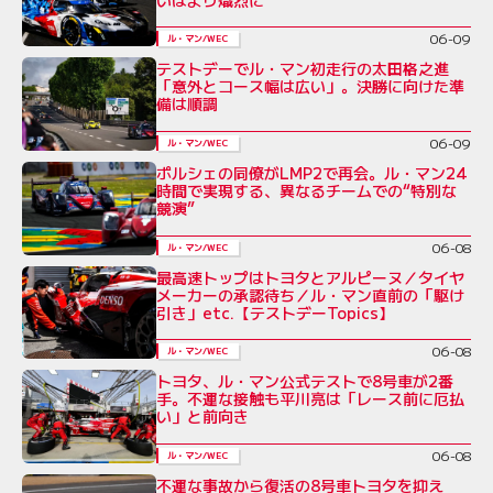
06-09
ル・マン/WEC
テストデーでル・マン初走行の太田格之進
「意外とコース幅は広い」。決勝に向けた準
備は順調
06-09
ル・マン/WEC
ポルシェの同僚がLMP2で再会。ル・マン24
時間で実現する、異なるチームでの“特別な
競演”
06-08
ル・マン/WEC
最高速トップはトヨタとアルピーヌ／タイヤ
メーカーの承認待ち／ル・マン直前の「駆け
引き」etc.【テストデーTopics】
06-08
ル・マン/WEC
トヨタ、ル・マン公式テストで8号車が2番
手。不運な接触も平川亮は「レース前に厄払
い」と前向き
06-08
ル・マン/WEC
不運な事故から復活の8号車トヨタを抑え