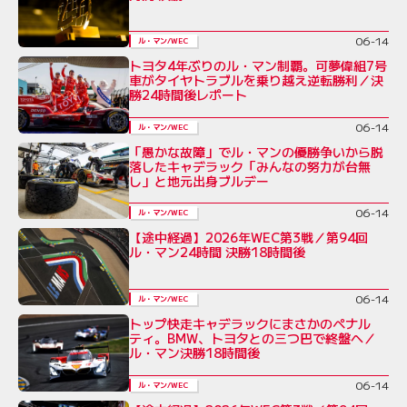
06-14
ル・マン/WEC
トヨタ4年ぶりのル・マン制覇。可夢偉組7号
車がタイヤトラブルを乗り越え逆転勝利／決
勝24時間後レポート
06-14
ル・マン/WEC
「愚かな故障」でル・マンの優勝争いから脱
落したキャデラック「みんなの努力が台無
し」と地元出身ブルデー
06-14
ル・マン/WEC
【途中経過】2026年WEC第3戦／第94回
ル・マン24時間 決勝18時間後
06-14
ル・マン/WEC
トップ快走キャデラックにまさかのペナル
ティ。BMW、トヨタとの三つ巴で終盤へ／
ル・マン決勝18時間後
06-14
ル・マン/WEC