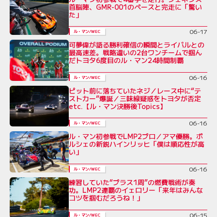
首脳陣、GMR-001のペースと完走に「驚い
た」
06-17
ル・マン/WEC
可夢偉が語る勝利確信の瞬間とライバルとの
最高速差。戦略違いの2台ワンチームで掴ん
だトヨタ6度目のル・マン24時間制覇
06-16
ル・マン/WEC
ピット前に落ちていたネジ／レース中に“テ
ストカー”爆誕／三味線疑惑をトヨタが否定
etc.【ル・マン決勝後Topics】
06-16
ル・マン/WEC
ル・マン初参戦でLMP2プロ／アマ優勝。ポ
ルシェの新鋭ハインリッヒ「僕は順応性が高
い」
06-16
ル・マン/WEC
練習していた“プラス1周”の燃費戦術が奏
功。LMP2連覇のイェロリー「来年はみんな
コツを掴むだろうね！」
06-15
ル・マン/WEC