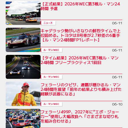
【正式結果】2026年WEC第3戦ル・マン24
時間 予選
06-11
ニュース
キャデラック勢がいきなりの鮮烈タイムで上
位固める。トヨタは8号車が2.7秒差の6番手
【ル・マン24時間FP1レポート】
06-11
ル・マン/WEC
【タイム結果】2026年WEC第3戦ル・マン
24時間 フリープラクティス1回目
06-11
ル・マン/WEC
フェラーリのクビサ、連覇が懸かるル・マン
24時間を展望「前年の結果よりも積み上げた
経験が武器になる」
06-10
ル・マン/WEC
フェラーリ499P、2027年に“エボ・ジョー
カー”使用し大幅改良へ「さまざまな切り札
を組み合わせる」