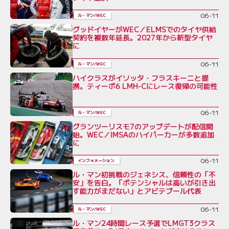
06-11
ル・マン/WEC
グッドイヤーがWEC／ELMSでのタイヤ供給
契約を複数年延長。2027年から新型タイヤ
に
06-11
ル・マン/WEC
ハイクラスがイソッタ・フラスキーニと提
携。ティーポ6 LMH-Cにレース復帰の可能性
06-11
ル・マン/WEC
グランツーリスモ7のアップデートが配信開
始。WEC／IMSAのハイパーカーが多数追加
に
06-11
インフォメーション
ル・マン初挑戦のジェネシス、信頼性の「不
安」を告白。「ポテンシャルは高いが引き出
す能力がまだない」とアビテブール代表
06-11
ル・マン/WEC
ル・マン24時間レース予選でLMGT3クラス