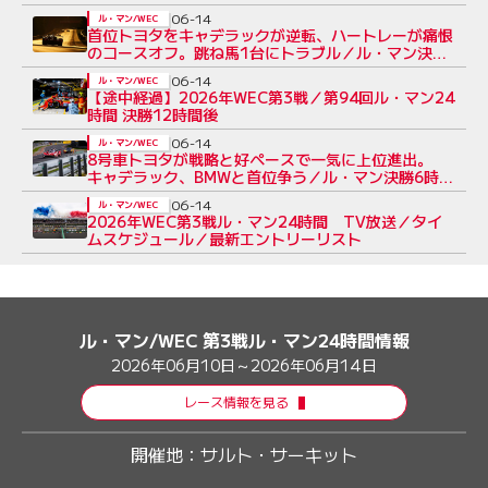
06-14
ル・マン/WEC
首位トヨタをキャデラックが逆転、ハートレーが痛恨
のコースオフ。跳ね馬1台にトラブル／ル・マン決勝
12時間後
06-14
ル・マン/WEC
【途中経過】2026年WEC第3戦／第94回ル・マン24
時間 決勝12時間後
06-14
ル・マン/WEC
8号車トヨタが戦略と好ペースで一気に上位進出。
キャデラック、BMWと首位争う／ル・マン決勝6時間
後
06-14
ル・マン/WEC
2026年WEC第3戦ル・マン24時間 TV放送／タイ
ムスケジュール／最新エントリーリスト
ル・マン/WEC 第3戦ル・マン24時間情報
2026年06月10日～2026年06月14日
レース情報を見る
開催地：
サルト・サーキット