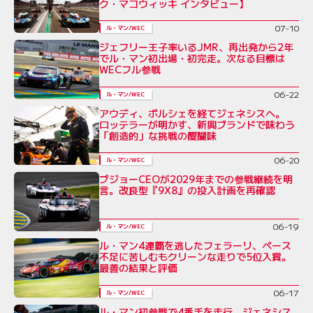
ク・マコウィッキ インタビュー】
07-10
ル・マン/WEC
ジェフリー王子率いるJMR、再出発から2年
でル・マン初出場・初完走。次なる目標は
WECフル参戦
06-22
ル・マン/WEC
アウディ、ポルシェを経てジェネシスへ。
ロッテラーが明かす、新興ブランドで味わう
「創造的」な挑戦の醍醐味
06-20
ル・マン/WEC
プジョーCEOが2029年までの参戦継続を明
言。改良型『9X8』の投入計画を再確認
06-19
ル・マン/WEC
ル・マン4連覇を逃したフェラーリ、ペース
不足に苦しむもクリーンな走りで5位入賞。
最善の結果と評価
06-17
ル・マン/WEC
ル・マン初参戦で4番手を走行。ジェネシス