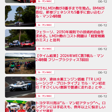
06-12
ル・マン/WEC
FP3もLMDh勢が8番手までを独占。BMWが
首位、新参ジェネシスも5番手に食い込む／
ル・マン24時間
06-12
ル・マン/WEC
フェラーリ、2030年規則での技術的自由を
求める。LMDh勢のコスト問題は「経営戦略
のミス」と批判
06-12
ル・マン/WEC
【タイム結果】2026年WEC第3戦ル・マン
24時間 フリープラクティス3回目
06-12
ル・マン/WEC
トヨタ、液体水素エンジン搭載『TR LH2
レーシング・プロトタイプ』でル・マン初走
行「すごくいい意味で普通に走れる」と中嶋
一貴
06-12
ル・マン/WEC
トヨタ平川亮は“ル・マン初アタック”へ。ロ
ングランには手応えも、例年以上に悩ましい
タイヤ選択