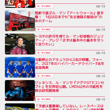
06-13
ル・マン/WEC
独断で選ぶル・マン『アートウォール』選手
権！ 1位は日本でも“ある意味お馴染み”の
あのチーム
06-13
ル・マン/WEC
トヨタの許可を得てル・マン初参戦のジュリ
アーノ・アレジ「まずは基本中の基本を守っ
て走りたい」
06-13
ル・マン/WEC
活動停止のアキュラから2名が移籍。フォー
ド、2027年のハイパーカードライバー3名を
追加発表
06-12
ル・マン/WEC
ジェネシス、ル・マンで『マグマGT3コンセ
プト』を世界初公開。LMDh以外の可能性を
探る研究開発車
06-12
ル・マン/WEC
「予選は重要視していない。レースペースは
速い」と可夢偉。トヨタのル・マン逆転制覇