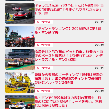
チャンスがある中で3位に甘んじた8号車トヨ
タの“複雑な心境”「うまくハマらなかった」
と平川亮
06-15
ル・マン/WEC
【ポイントランキング】2026年WEC第3戦
ル・マン終了後
06-15
ル・マン/WEC
命運分けたFCY後のピット作業。終盤のトヨ
タのペースと戦略が「より優れていた」とデ
レトラズ／ル・マン24時間
06-15
ル・マン/WEC
骨折から復帰のキーティング「勝利は最高の
痛み止め」。魂の連続5スティントで優勝呼
び込む／ル・マン24時間
06-15
ル・マン/WEC
ル・マンで1999年以来の表彰台獲得も、終
盤のSCに泣いたBMW「リードを失い、不利
な状況だけが残った」