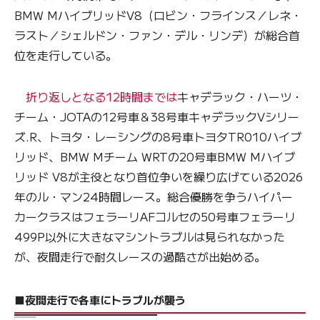
BMW MハイブリッドV8（ロビン・フラインス／レネ・
ラスト／シェルドン・ファン・デル・リンデ）が総合首
位を走行している。
折り返しとなる12時間までは
キャデラック・ハーツ・
チーム・JOTAの12号車＆38号車キャデラックVシリー
ズ.R、トヨタ・レーシングの8号車トヨタTR010ハイブ
リッド、BMW Mチーム WRTの20号車BMW Mハイブ
リッド V8が主役となり首位争いを繰り広げている2026
年のル・マン24時間レース。総合優勝を争うハイパー
カークラスはフェラーリAFコルセの50号車フェラーリ
499P以外に大きなマシントラブルは見られなかった
が、夜間走行で耐久レースの過酷さが出始める。
■夜間走行で各車にトラブルが襲う