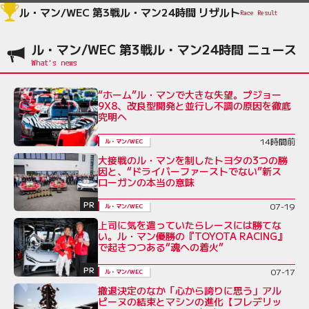
ル・マン/WEC 第3戦ル・マン24時間 リザルト
Race Result
ル・マン/WEC 第3戦ル・マン24時間 ニュース
“ホーム”ル・マンで大きな失望。プジョー
9X8、改良型開発と並行し不調の原因を徹底
究明へ
14時間前
ル・マン/WEC
大接戦のル・マンを制したトヨタの3つの勝
因と、“ドライバーファーストでない”新ス
ローガンの本当の意味
PR
07-19
ル・マン/WEC
上司に気を遣っていたらレースには勝てな
い。ル・マン優勝の『TOYOTA RACING』
で起きつつある“魂への着火”
PR
07-17
ル・マン/WEC
撤退決定のなか「心から誇りに思う」アル
ピーヌの結束とマシンの進化【フレデリッ