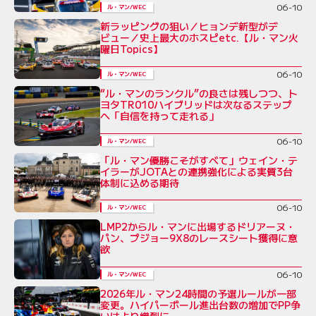
06-10
ル・マン/WEC
新ラッピングの狙い／ヒョンデ新型がデ
ビュー／史上最大のホスピetc.【ル・マン火
曜日Topics】
06-10
ル・マン/WEC
“ル・マンのランクル”の良さは残しつつ、ト
ヨタTR010ハイブリッドは次なるステップ
へ「自信を持って走れる」
06-10
ル・マン/WEC
「ル・マン優勝こそがすべて」ウェイン・テ
イラーがJOTAとの連携強化による実質3台
体制に込める期待
06-10
ル・マン/WEC
LMP2からル・マンに出場するドリアーヌ・
パン、プジョー9X8のレースシート獲得に意
欲
06-10
ル・マン/WEC
2026年ル・マン24時間の予選ルールが一部
変更。ハイパーポール進出台数の増加でPP争
いはより熾烈に