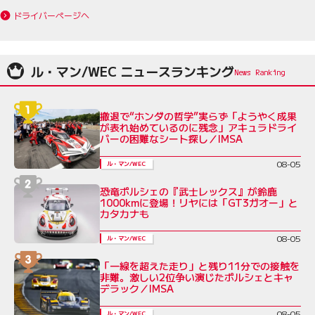
ドライバーページへ
ル・マン/WEC ニュースランキング
撤退で“ホンダの哲学”実らず「ようやく成果
が表れ始めているのに残念」アキュラドライ
バーの困難なシート探し／IMSA
08-05
ル・マン/WEC
恐竜ポルシェの『武士レックス』が鈴鹿
1000kmに登場！リヤには「GT3ガオー」と
カタカナも
08-05
ル・マン/WEC
「一線を超えた走り」と残り11分での接触を
非難。激しい2位争い演じたポルシェとキャ
デラック／IMSA
08-05
ル・マン/WEC