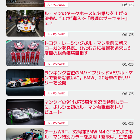
06-05
ル・マン/WEC
ル・マンのダークホースに名乗りを上げる
BMW。“エボ”導入で「最適なサーキット」
に？
06-05
ル・マン/WEC
トヨタ・レーシングがル・マンを前に新ス
ローガンを発表。ひたむきに技術を追求し6
度目の総合優勝目指す
06-05
ル・マン/WEC
ランキング首位のMハイブリッドV8がル・マ
ンで新たな装いに。BMW、20号車の新リバ
リーを公開
06-05
ル・マン/WEC
マンタイの911が75周年を祝う特別カラー
に。ポルシェ初のル・マン参戦車をトリ
ビュート
06-05
ル・マン/WEC
チームWRT、32号車BMW M4 GT3エボにも
ル・マン特別カラーを採用「繁栄は、生き物