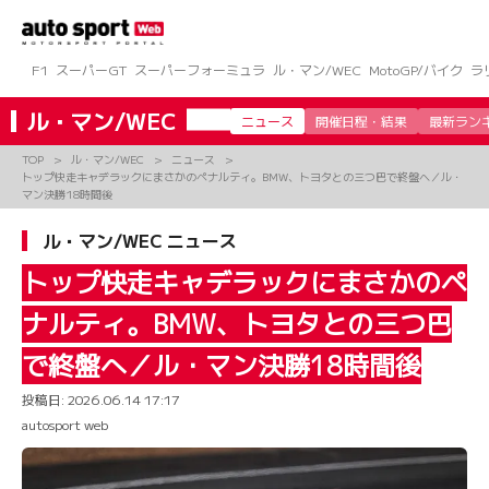
コ
ン
テ
ン
F1
スーパーGT
スーパーフォーミュラ
ル・マン/WEC
MotoGP/バイク
ラ
ツ
へ
ル・マン/WEC
ニュース
開催日程・結果
最新ラン
ス
キ
TOP
ル・マン/WEC
ニュース
ッ
トップ快走キャデラックにまさかのペナルティ。BMW、トヨタとの三つ巴で終盤へ／ル・
プ
マン決勝18時間後
ル・マン/WEC ニュース
トップ快走キャデラックにまさかのペ
ナルティ。BMW、トヨタとの三つ巴
で終盤へ／ル・マン決勝18時間後
投稿日:
2026.06.14 17:17
autosport web