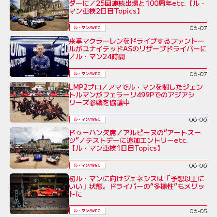
ダーに／25回連続出場と100周年etc.【ル・
マン車検2日目Topics】
06-07
ル・マン/WEC
来季マクラーレンをドライブするファントー
ルがユナイテッドASのリザーブドライバーに
／ル・マン24時間
06-07
ル・マン/WEC
LMP2プロ／アマでル・マンを制したジェン
トルマンがフェラーリ499Pでのアジアシ
リーズ参戦を協議中
06-06
ル・マン/WEC
ドゥーハン欠席／アルピーヌの“アートスー
ツ”／テストデーに追加エントリーetc.
【ル・マン車検1日目Topics】
06-06
ル・マン/WEC
初ル・マンに向けジェネシスは「予想以上に
いい」状態。ドライバーの“多様性”もメリッ
トに
06-05
ル・マン/WEC