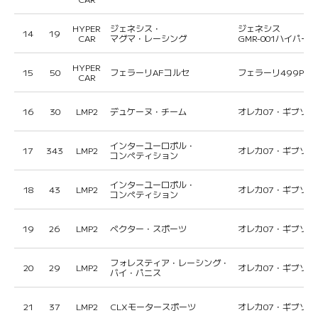
HYPER
ジェネシス・
ジェネシス
14
19
CAR
マグマ・レーシング
GMR-001ハイパー
HYPER
15
50
フェラーリAFコルセ
フェラーリ499P
CAR
16
30
LMP2
デュケーヌ・チーム
オレカ07・ギブソン
インターユーロポル・
17
343
LMP2
オレカ07・ギブソン
コンペティション
インターユーロポル・
18
43
LMP2
オレカ07・ギブソン
コンペティション
19
26
LMP2
ベクター・スポーツ
オレカ07・ギブソン
フォレスティア・レーシング・
20
29
LMP2
オレカ07・ギブソン
バイ・パニス
21
37
LMP2
CLXモータースポーツ
オレカ07・ギブソン