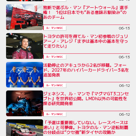
独断で選ぶル・マン『アートウォール』選手
権！ 1位は日本でも“ある意味お馴染み”の
あのチーム
06-13
ル・マン/WEC
トヨタの許可を得てル・マン初参戦のジュリ
アーノ・アレジ「まずは基本中の基本を守っ
て走りたい」
06-13
ル・マン/WEC
活動停止のアキュラから2名が移籍。フォー
ド、2027年のハイパーカードライバー3名を
追加発表
06-12
ル・マン/WEC
ジェネシス、ル・マンで『マグマGT3コンセ
プト』を世界初公開。LMDh以外の可能性を
探る研究開発車
06-12
ル・マン/WEC
「予選は重要視していない。レースペースは
速い」と可夢偉。トヨタのル・マン逆転制覇
の分岐点は“クセ強”新タイヤの攻略か