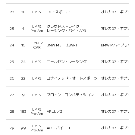
22
28
LMP2
IDECスポール
オレカ07・ギブソン
LMP2
クラウドストライク・
23
4
オレカ07・ギブソン
Pro-Am
レーシング・バイ・APR
HYPER
24
15
BMW MチームWRT
BMW Mハイブリッド
CAR
25
24
LMP2
ニールセン・レーシング
オレカ07・ギブソン
26
22
LMP2
ユナイテッド・オートスポーツ
オレカ07・ギブソン
27
9
LMP2
プロトン・コンペティション
オレカ07・ギブソン
LMP2
28
183
AFコルセ
オレカ07・ギブソン
Pro-Am
LMP2
29
99
AO・バイ・TF
オレカ07・ギブソン
Pro-Am