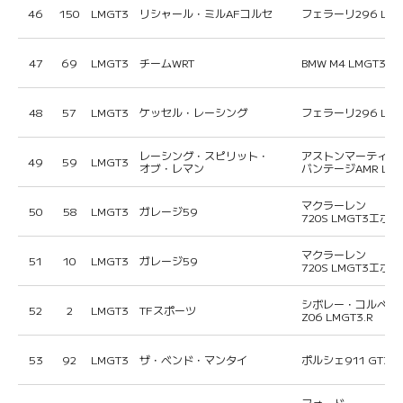
46
150
LMGT3
リシャール・ミルAFコルセ
フェラーリ296 LM
47
69
LMGT3
チームWRT
BMW M4 LMGT3エ
48
57
LMGT3
ケッセル・レーシング
フェラーリ296 LM
レーシング・スピリット・
アストンマーティン
49
59
LMGT3
オブ・レマン
バンテージAMR LMG
マクラーレン
50
58
LMGT3
ガレージ59
720S LMGT3エボ
マクラーレン
51
10
LMGT3
ガレージ59
720S LMGT3エボ
シボレー・コルベッ
52
2
LMGT3
TFスポーツ
Z06 LMGT3.R
53
92
LMGT3
ザ・ベンド・マンタイ
ポルシェ911 GT3 R
フォード・