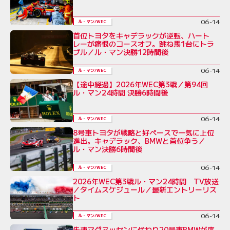
06-14
ル・マン/WEC
首位トヨタをキャデラックが逆転、ハート
レーが痛恨のコースオフ。跳ね馬1台にトラ
ブル／ル・マン決勝12時間後
06-14
ル・マン/WEC
【途中経過】2026年WEC第3戦／第94回
ル・マン24時間 決勝6時間後
06-14
ル・マン/WEC
8号車トヨタが戦略と好ペースで一気に上位
進出。キャデラック、BMWと首位争う／
ル・マン決勝6時間後
06-14
ル・マン/WEC
2026年WEC第3戦ル・マン24時間 TV放送
／タイムスケジュール／最新エントリーリス
ト
06-14
ル・マン/WEC
失速マグヌッセンに代わり20号車BMWが序