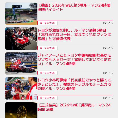
【動画】2026年WEC第3戦ル・マン24時間
決勝ハイライト
06-15
ル・マン/WEC
トヨタが激闘を制し、ル・マン通算6勝目
「忘れられない一日。支えてくれたファンに
感謝」と可夢偉代表
06-15
ル・マン/WEC
ジャイアーノことトヨタ中嶋裕樹副社長がモ
リゾウへメッセージ「覚悟しておいてくださ
い」／ル・マン24時間
06-15
ル・マン/WEC
トヨタ小林可夢偉「代表兼任でやっと勝てて
ホッとした」。複数のトラブルもチーム力で
克服／ル・マン24時間
06-15
ル・マン/WEC
【正式結果】2026年WEC第3戦ル・マン24
時間 決勝