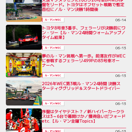
盤をリード。トヨタはオフセット戦略で暫定
首位に／ル・マン決勝1時間後
06-14
ル・マン/WEC
トヨタ8号車3番手、フェラーリが決勝前にワ
ン・ツー【ル・マン24時間ウォームアップ／
タイム結果】
06-13
ル・マン/WEC
夢のル・マン挑戦へ第一歩。前澤友作がWEC
に参戦するフェラーリ499Pの83号車オー
ナーへ
06-13
ル・マン/WEC
2026年WEC第3戦ル・マン24時間 決勝ス
ターティググリッド＆スタートドライバー
06-13
ル・マン/WEC
序盤はタイヤテスト？／新ハイパーカークラ
スは3～6台で幕開けか／獲得急いだフォード
etc.【ル・マン金曜Topics】
06-13
ル・マン/WEC