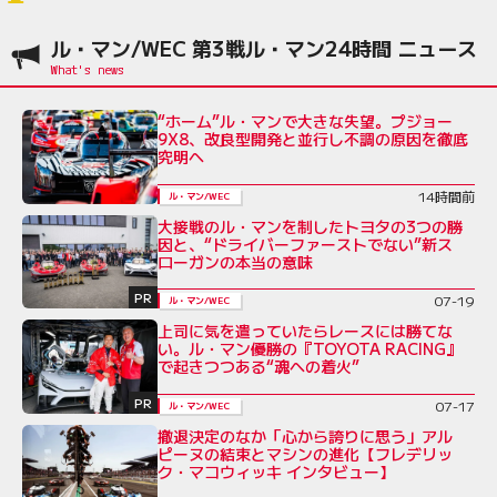
ル・マン/WEC 第3戦ル・マン24時間 ニュース
“ホーム”ル・マンで大きな失望。プジョー
9X8、改良型開発と並行し不調の原因を徹底
究明へ
14時間前
ル・マン/WEC
大接戦のル・マンを制したトヨタの3つの勝
因と、“ドライバーファーストでない”新ス
ローガンの本当の意味
PR
07-19
ル・マン/WEC
上司に気を遣っていたらレースには勝てな
い。ル・マン優勝の『TOYOTA RACING』
で起きつつある“魂への着火”
PR
07-17
ル・マン/WEC
撤退決定のなか「心から誇りに思う」アル
ピーヌの結束とマシンの進化【フレデリッ
ク・マコウィッキ インタビュー】