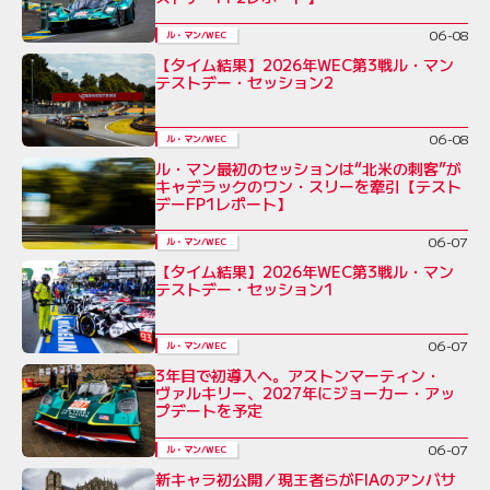
06-08
ル・マン/WEC
【タイム結果】2026年WEC第3戦ル・マン
テストデー・セッション2
06-08
ル・マン/WEC
ル・マン最初のセッションは“北米の刺客”が
キャデラックのワン・スリーを牽引【テスト
デーFP1レポート】
06-07
ル・マン/WEC
【タイム結果】2026年WEC第3戦ル・マン
テストデー・セッション1
06-07
ル・マン/WEC
3年目で初導入へ。アストンマーティン・
ヴァルキリー、2027年にジョーカー・アッ
プデートを予定
06-07
ル・マン/WEC
新キャラ初公開／現王者らがFIAのアンバサ