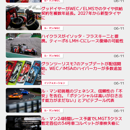
06-11
ル・マン/WEC
グッドイヤーがWEC／ELMSでのタイヤ供給
契約を複数年延長。2027年から新型タイヤ
に
06-11
ル・マン/WEC
ハイクラスがイソッタ・フラスキーニと提
携。ティーポ6 LMH-Cにレース復帰の可能性
06-11
ル・マン/WEC
グランツーリスモ7のアップデートが配信開
始。WEC／IMSAのハイパーカーが多数追加
に
06-11
インフォメーション
ル・マン初挑戦のジェネシス、信頼性の「不
安」を告白。「ポテンシャルは高いが引き出
す能力がまだない」とアビテブール代表
06-11
ル・マン/WEC
ル・マン24時間レース予選でLMGT3クラス
暫定首位の34号車コルベットが車検失格に