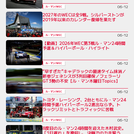
06-12
ル・マン/WEC
2027年のWECは全9戦。シルバーストンが
2019年以来のカレンダー復帰を果たす
06-12
ル・マン/WEC
【動画】2026年WEC第3戦ル・マン24時間
予選＆ハイパーポール・ハイライト
06-12
ル・マン/WEC
“早すぎた”キャデラックの最速タイム抹消／
新参ジェネシスが3列目確保／フェラーリ
GT3勢の不安【ル・マン木曜日Topics】
06-12
ル・マン/WEC
トヨタ・レーシング、2台ともにル・マン24
時間予選ハイパーポール2進出ならず。ト
ラックリミットとトラフィックに苦戦
06-12
ル・マン/WEC
8度目のル・マン24時間を迎えた木村武史。
「1日遅れ」を挽回し、決勝での力走誓う