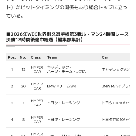
ト）がピットタイミングの関係もあり総合トップに立っ
ている。
■2026年WEC世界耐久選手権第3戦ル・マン24時間レース
決勝18時間後途中経過（編集部集計）
Pos.
No.
Class
Team
Car
HYPER
キャデラック・
1
12
キャデラックVシリー
CAR
ハーツ・チーム・JOTA
HYPER
2
20
BMW MチームWRT
BMW Mハイブリッド
CAR
HYPER
3
7
トヨタ・レーシング
トヨタTR010ハイ
CAR
HYPER
4
8
トヨタ・レーシング
トヨタTR010ハイ
CAR
HYPER
5
51
フェラーリAFコルセ
フェラーリ499P