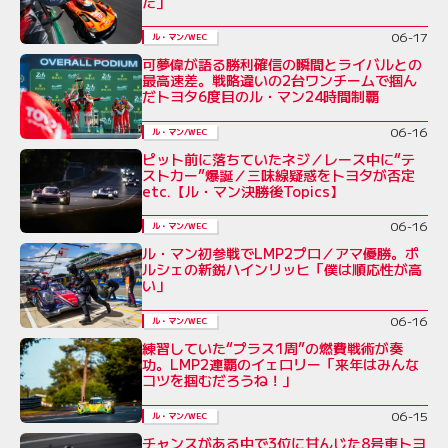
た」
06-17
ル・マン/WEC
可夢偉が語る勝利確信の瞬間とライバルとの
最高速差。戦略違いの2台ワンチームで掴ん
だトヨタ6度目のル・マン24時間制覇
06-16
ル・マン/WEC
ピット前に落ちていたネジ／レース中に“テ
ストカー”爆誕／三味線疑惑をトヨタが否定
etc.【ル・マン決勝後Topics】
06-16
ル・マン/WEC
ル・マン初参戦でLMP2プロ／アマ優勝。ポ
ルシェの新鋭ハインリッヒ「僕は順応性が高
い」
06-16
ル・マン/WEC
練習していた“プラス1周”の燃費戦術が奏
功。LMP2連覇のイェロリー「来年はみんな
コツを掴むだろうね！」
06-15
ル・マン/WEC
チャンスがある中で3位に甘んじた8号車トヨ