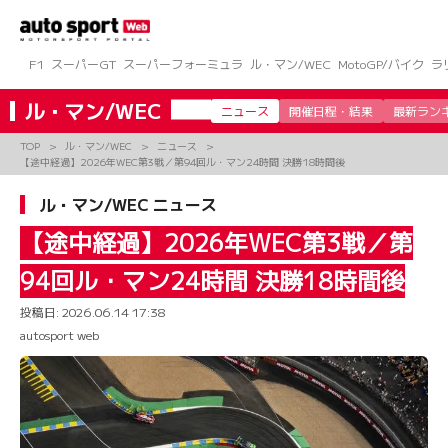
コ
ン
テ
ン
F1
スーパーGT
スーパーフォーミュラ
ル・マン/WEC
MotoGP/バイク
ラ
ツ
へ
ル・マン/WEC
ニュース
開催日程・結果
最新ラン
ス
キ
TOP
ル・マン/WEC
ニュース
ッ
【途中経過】2026年WEC第3戦／第94回ル・マン24時間 決勝18時間後
プ
ル・マン/WEC ニュース
【途中経過】2026年WEC第3戦／第
94回ル・マン24時間 決勝18時間後
投稿日:
2026.06.14 17:38
autosport web