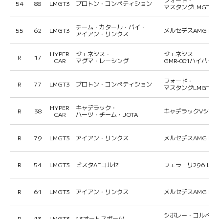
54
88
LMGT3
プロトン・コンペティション
マスタングLMGT3
チーム・カタール・バイ・
55
62
LMGT3
メルセデスAMG LM
アイアン・リンクス
HYPER
ジェネシス・
ジェネシス
R
17
CAR
マグマ・レーシング
GMR-001ハイパー
フォード・
R
77
LMGT3
プロトン・コンペティション
マスタングLMGT3
HYPER
キャデラック・
R
38
キャデラックVシリー
CAR
ハーツ・チーム・JOTA
R
79
LMGT3
アイアン・リンクス
メルセデスAMG LM
R
54
LMGT3
ビスタAFコルセ
フェラーリ296 LM
R
61
LMGT3
アイアン・リンクス
メルセデスAMG LM
シボレー・コルベッ
R
13
LMGT3
13オートスポーツ