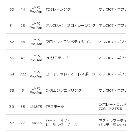
LMP2
30
14
TDSレーシング
オレカ07・ギブソン
Pro-Am
LMP2
31
25
アルガルベ・プロ・レーシング
オレカ07・ギブソン
Pro-Am
LMP2
32
44
プロトン・コンペティション
オレカ07・ギブソン
Pro-Am
LMP2
33
48
RDリミテッド
オレカ07・ギブソン
Pro-Am
LMP2
34
222
ユナイテッド・オートスポーツ
オレカ07・ギブソン
Pro-Am
LMP2
35
3
DKRエンジニアリング
オレカ07・ギブソン
Pro-Am
シボレー・コルベッ
36
33
LMGT3
TFスポーツ
Z06 LMGT3.R
ハート・オブ・
アストンマーティン
37
27
LMGT3
レーシング・チーム
バンテージAMR LMG