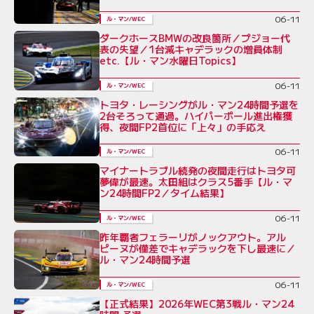
06-11
ル・マン/WEC
ダークホースBMWの改良箇所／プジョー代
表の失望／1台減キャデラックの増員体制
etc.【ル・マン水曜日Topics】
06-11
ル・マン/WEC
トヨタ・レーシングがル・マン24時間予選を
2台そろって通過。ハイパーポール進出権獲
得、夜間FP2首位に「上々」の手応え
06-11
ル・マン/WEC
マイナートラブル続発の夜間走行はトヨタ可
夢偉が最速。太田組はクラス5番手【ル・マ
ン24時間FP2／タイム結果】
06-11
ル・マン/WEC
昨年覇者フェラーリがノックアウト。アル
ピーヌが僅差でキャデラックを下し最速に／
ル・マン24時間予選
06-11
ル・マン/WEC
【正式結果】2026年WEC第3戦ル・マン24