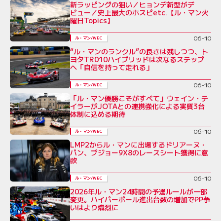
新ラッピングの狙い／ヒョンデ新型がデ
ビュー／史上最大のホスピetc.【ル・マン火
曜日Topics】
06-10
ル・マン/WEC
“ル・マンのランクル”の良さは残しつつ、ト
ヨタTR010ハイブリッドは次なるステップ
へ「自信を持って走れる」
06-10
ル・マン/WEC
「ル・マン優勝こそがすべて」ウェイン・テ
イラーがJOTAとの連携強化による実質3台
体制に込める期待
06-10
ル・マン/WEC
LMP2からル・マンに出場するドリアーヌ・
パン、プジョー9X8のレースシート獲得に意
欲
06-10
ル・マン/WEC
2026年ル・マン24時間の予選ルールが一部
変更。ハイパーポール進出台数の増加でPP争
いはより熾烈に