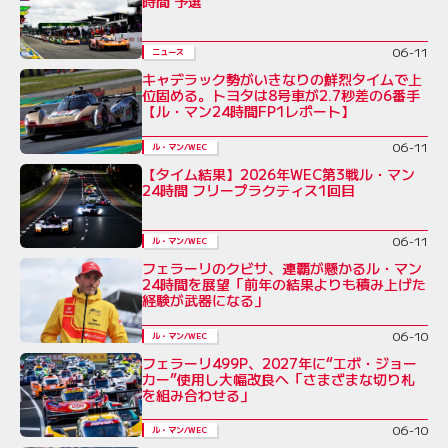
時間 予選
06-11
ニュース
キャデラック勢がいきなりの鮮烈タイムで上
位固める。トヨタは8号車が2.7秒差の6番手
【ル・マン24時間FP1レポート】
06-11
ル・マン/WEC
【タイム結果】2026年WEC第3戦ル・マン
24時間 フリープラクティス1回目
06-11
ル・マン/WEC
フェラーリのクビサ、連覇が懸かるル・マン
24時間を展望「前年の結果よりも積み上げた
経験が武器になる」
06-10
ル・マン/WEC
フェラーリ499P、2027年に“エボ・ジョー
カー”使用し大幅改良へ「さまざまな切り札
を組み合わせる」
06-10
ル・マン/WEC