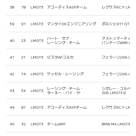
38
78
LMGT3
アコーディスASPチーム
レクサスRC F LMGT
39
91
LMGT3
マンタイDKエンジニアリング
ポルシェ911 GT3 R
ハート・オブ・
アストンマーティン
40
23
LMGT3
レーシング・チーム
バンテージAMR LMG
41
21
LMGT3
ビスタAFコルセ
フェラーリ296 LM
42
74
LMGT3
ケッセル・レーシング
フェラーリ296 LM
レーシング・チーム・
シボレー・コルベッ
43
34
LMGT3
ターキー・バイ・TF
Z06 LMGT3.R
44
87
LMGT3
アコーディスASPチーム
レクサスRC F LMGT
45
32
LMGT3
チームWRT
BMW M4 LMGT3エ