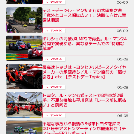
06-09
ル・マン/WEC
テストデーでル・マン初走行の太田格之進
「意外とコース幅は広い」。決勝に向けた準
備は順調
06-09
ル・マン/WEC
ポルシェの同僚がLMP2で再会。ル・マン24
時間で実現する、異なるチームでの“特別な
競演”
06-08
ル・マン/WEC
最高速トップはトヨタとアルピーヌ／タイヤ
メーカーの承認待ち／ル・マン直前の「駆け
引き」etc.【テストデーTopics】
06-08
ル・マン/WEC
トヨタ、ル・マン公式テストで8号車が2番
手。不運な接触も平川亮は「レース前に厄払
い」と前向き
06-08
ル・マン/WEC
不運な事故から復活の8号車トヨタを抑え
007号車アストンマーティンが最速刻む【テ
ストデーFP2レポート】