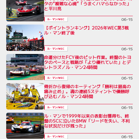
タの“複雑な心境”「うまくハマらなかった」
と平川亮
06-15
ル・マン/WEC
【ポイントランキング】2026年WEC第3戦
ル・マン終了後
06-15
ル・マン/WEC
命運分けたFCY後のピット作業。終盤のトヨ
タのペースと戦略が「より優れていた」とデ
レトラズ／ル・マン24時間
06-15
ル・マン/WEC
骨折から復帰のキーティング「勝利は最高の
痛み止め」。魂の連続5スティントで優勝呼
び込む／ル・マン24時間
06-15
ル・マン/WEC
ル・マンで1999年以来の表彰台獲得も、終
盤のSCに泣いたBMW「リードを失い、不利
な状況だけが残った」
06-15
ル・マン/WEC