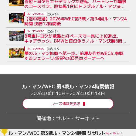
首位トヨタをキャデラックが逆転、ハートレーが痛恨
のコースオフ。跳ね馬1台にトラブル／ル・マン決勝
12時間後
06-14
ル・マン/WEC
【途中経過】2026年WEC第3戦／第94回ル・マン24
時間 決勝12時間後
06-14
ル・マン/WEC
8号車トヨタが戦略と好ペースで一気に上位進出。
キャデラック、BMWと首位争う／ル・マン決勝6時間
後
06-13
ル・マン/WEC
夢のル・マン挑戦へ第一歩。前澤友作がWECに参戦
するフェラーリ499Pの83号車オーナーへ
ル・マン/WEC 第3戦ル・マン24時間情報
2026年06月10日～2026年06月14日
レース情報を見る
開催地：
サルト・サーキット
ル・マン/WEC 第3戦ル・マン24時間 リザルト
Race Result