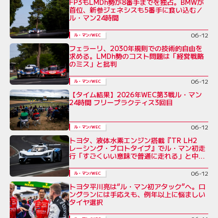
FP3もLMDh勢が8番手までを独占。BMWが
首位、新参ジェネシスも5番手に食い込む／
ル・マン24時間
06-12
ル・マン/WEC
フェラーリ、2030年規則での技術的自由を
求める。LMDh勢のコスト問題は「経営戦略
のミス」と批判
06-12
ル・マン/WEC
【タイム結果】2026年WEC第3戦ル・マン
24時間 フリープラクティス3回目
06-12
ル・マン/WEC
トヨタ、液体水素エンジン搭載『TR LH2
レーシング・プロトタイプ』でル・マン初走
行「すごくいい意味で普通に走れる」と中嶋
一貴
06-12
ル・マン/WEC
トヨタ平川亮は“ル・マン初アタック”へ。ロ
ングランには手応えも、例年以上に悩ましい
タイヤ選択