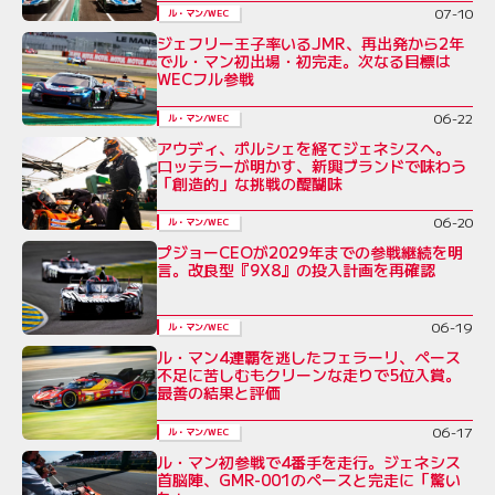
07-10
ル・マン/WEC
ジェフリー王子率いるJMR、再出発から2年
でル・マン初出場・初完走。次なる目標は
WECフル参戦
06-22
ル・マン/WEC
アウディ、ポルシェを経てジェネシスへ。
ロッテラーが明かす、新興ブランドで味わう
「創造的」な挑戦の醍醐味
06-20
ル・マン/WEC
プジョーCEOが2029年までの参戦継続を明
言。改良型『9X8』の投入計画を再確認
06-19
ル・マン/WEC
ル・マン4連覇を逃したフェラーリ、ペース
不足に苦しむもクリーンな走りで5位入賞。
最善の結果と評価
06-17
ル・マン/WEC
ル・マン初参戦で4番手を走行。ジェネシス
首脳陣、GMR-001のペースと完走に「驚い