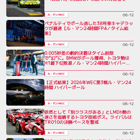
06-12
ル・マン/WEC
ペナルティでポール逃した38号車キャデラッ
クが最速【ル・マン24時間FP4／タイム結
果】
06-12
ル・マン/WEC
0.005秒差の劇的決着はタイム削除
で“幻”に。BMWがポール獲得、トヨタ勢は
H1最下位敗退／ル・マン24時間ハイパー
ポール
06-12
ル・マン/WEC
【正式結果】2026年WEC第3戦ル・マン24
時間 ハイパーポール
06-12
ル・マン/WEC
依然として「別クラスがある」とLMDh勢の
速さを指摘するトヨタ技術ボス。ライバルは
TR010の決勝ペースを警戒
06-12
ル・マン/WEC