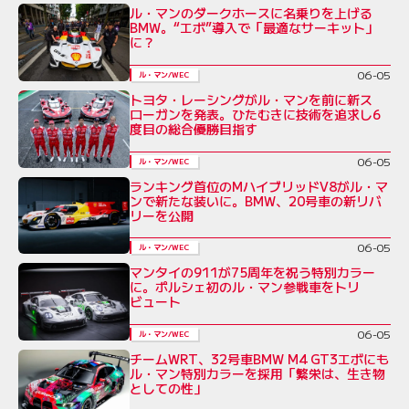
ル・マンのダークホースに名乗りを上げる
BMW。“エボ”導入で「最適なサーキット」
に？
06-05
ル・マン/WEC
トヨタ・レーシングがル・マンを前に新ス
ローガンを発表。ひたむきに技術を追求し6
度目の総合優勝目指す
06-05
ル・マン/WEC
ランキング首位のMハイブリッドV8がル・マ
ンで新たな装いに。BMW、20号車の新リバ
リーを公開
06-05
ル・マン/WEC
マンタイの911が75周年を祝う特別カラー
に。ポルシェ初のル・マン参戦車をトリ
ビュート
06-05
ル・マン/WEC
チームWRT、32号車BMW M4 GT3エボにも
ル・マン特別カラーを採用「繁栄は、生き物
としての性」