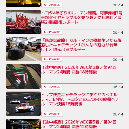
06-14
ル・マン/WEC
トヨタ4年ぶりのル・マン制覇。可夢偉組7号
車がタイヤトラブルを乗り越え逆転勝利／決
勝24時間後レポート
06-14
ル・マン/WEC
「愚かな故障」でル・マンの優勝争いから脱
落したキャデラック「みんなの努力が台無
し」と地元出身ブルデー
06-14
ル・マン/WEC
【途中経過】2026年WEC第3戦／第94回
ル・マン24時間 決勝18時間後
06-14
ル・マン/WEC
トップ快走キャデラックにまさかのペナル
ティ。BMW、トヨタとの三つ巴で終盤へ／
ル・マン決勝18時間後
06-14
ル・マン/WEC
【途中経過】2026年WEC第3戦／第94回
ル・マン24時間 決勝12時間後