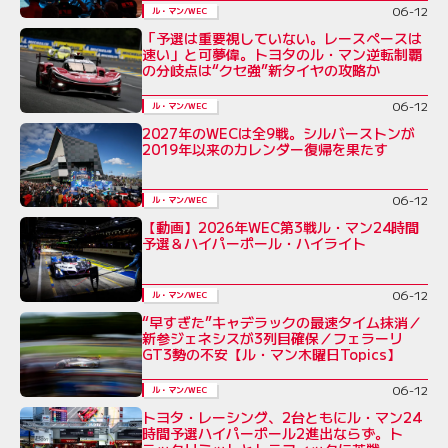
06-12
ル・マン/WEC
「予選は重要視していない。レースペースは
速い」と可夢偉。トヨタのル・マン逆転制覇
の分岐点は“クセ強”新タイヤの攻略か
06-12
ル・マン/WEC
2027年のWECは全9戦。シルバーストンが
2019年以来のカレンダー復帰を果たす
06-12
ル・マン/WEC
【動画】2026年WEC第3戦ル・マン24時間
予選＆ハイパーポール・ハイライト
06-12
ル・マン/WEC
“早すぎた”キャデラックの最速タイム抹消／
新参ジェネシスが3列目確保／フェラーリ
GT3勢の不安【ル・マン木曜日Topics】
06-12
ル・マン/WEC
トヨタ・レーシング、2台ともにル・マン24
時間予選ハイパーポール2進出ならず。ト