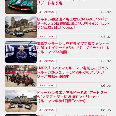
プデートを予定
06-07
ル・マン/WEC
新キャラ初公開／現王者らがFIAのアンバサ
ダーに／25回連続出場と100周年etc.【ル・
マン車検2日目Topics】
06-07
ル・マン/WEC
来季マクラーレンをドライブするファントー
ルがユナイテッドASのリザーブドライバーに
／ル・マン24時間
06-07
ル・マン/WEC
LMP2プロ／アマでル・マンを制したジェン
トルマンがフェラーリ499Pでのアジアシ
リーズ参戦を協議中
06-06
ル・マン/WEC
ドゥーハン欠席／アルピーヌの“アートスー
ツ”／テストデーに追加エントリーetc.
【ル・マン車検1日目Topics】
06-06
ル・マン/WEC