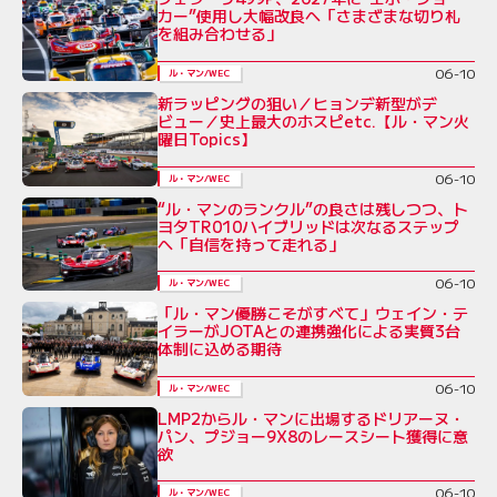
カー”使用し大幅改良へ「さまざまな切り札
を組み合わせる」
06-10
ル・マン/WEC
新ラッピングの狙い／ヒョンデ新型がデ
ビュー／史上最大のホスピetc.【ル・マン火
曜日Topics】
06-10
ル・マン/WEC
“ル・マンのランクル”の良さは残しつつ、ト
ヨタTR010ハイブリッドは次なるステップ
へ「自信を持って走れる」
06-10
ル・マン/WEC
「ル・マン優勝こそがすべて」ウェイン・テ
イラーがJOTAとの連携強化による実質3台
体制に込める期待
06-10
ル・マン/WEC
LMP2からル・マンに出場するドリアーヌ・
パン、プジョー9X8のレースシート獲得に意
欲
06-10
ル・マン/WEC