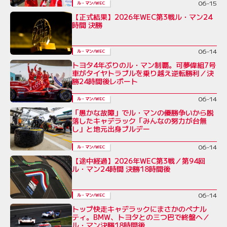
06-15
ル・マン/WEC
【正式結果】2026年WEC第3戦ル・マン24
時間 決勝
06-14
ル・マン/WEC
トヨタ4年ぶりのル・マン制覇。可夢偉組7号
車がタイヤトラブルを乗り越え逆転勝利／決
勝24時間後レポート
06-14
ル・マン/WEC
「愚かな故障」でル・マンの優勝争いから脱
落したキャデラック「みんなの努力が台無
し」と地元出身ブルデー
06-14
ル・マン/WEC
【途中経過】2026年WEC第3戦／第94回
ル・マン24時間 決勝18時間後
06-14
ル・マン/WEC
トップ快走キャデラックにまさかのペナル
ティ。BMW、トヨタとの三つ巴で終盤へ／
ル・マン決勝18時間後