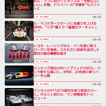
初ル・マンに向けジェネシスは「予想以上に
いい」状態。ドライバーの“多様性”もメリッ
トに
06-05
ル・マン/WEC
ル・マンのダークホースに名乗りを上げる
BMW。“エボ”導入で「最適なサーキット」
に？
06-05
ル・マン/WEC
トヨタ・レーシングがル・マンを前に新ス
ローガンを発表。ひたむきに技術を追求し6
度目の総合優勝目指す
06-05
ル・マン/WEC
ランキング首位のMハイブリッドV8がル・マ
ンで新たな装いに。BMW、20号車の新リバ
リーを公開
06-05
ル・マン/WEC
マンタイの911が75周年を祝う特別カラー
に。ポルシェ初のル・マン参戦車をトリ
ビュート