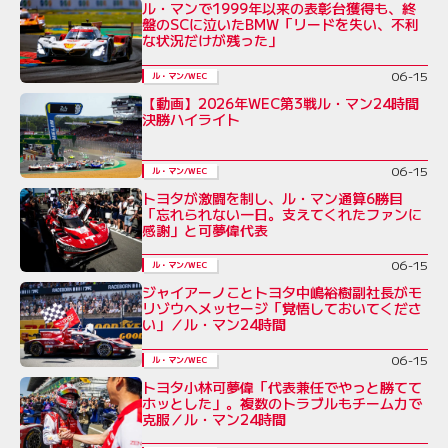
ル・マンで1999年以来の表彰台獲得も、終
盤のSCに泣いたBMW「リードを失い、不利
な状況だけが残った」
06-15
ル・マン/WEC
【動画】2026年WEC第3戦ル・マン24時間
決勝ハイライト
06-15
ル・マン/WEC
トヨタが激闘を制し、ル・マン通算6勝目
「忘れられない一日。支えてくれたファンに
感謝」と可夢偉代表
06-15
ル・マン/WEC
ジャイアーノことトヨタ中嶋裕樹副社長がモ
リゾウへメッセージ「覚悟しておいてくださ
い」／ル・マン24時間
06-15
ル・マン/WEC
トヨタ小林可夢偉「代表兼任でやっと勝てて
ホッとした」。複数のトラブルもチーム力で
克服／ル・マン24時間