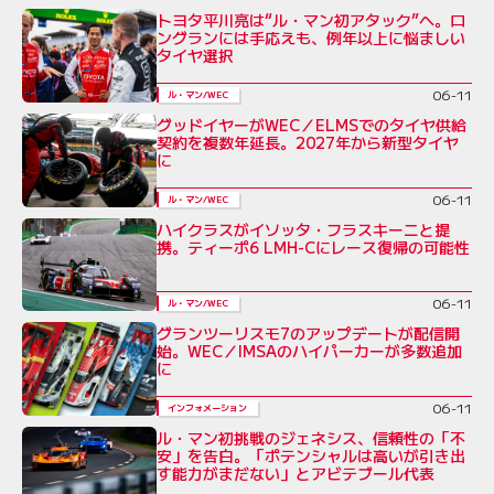
トヨタ平川亮は“ル・マン初アタック”へ。ロ
ングランには手応えも、例年以上に悩ましい
タイヤ選択
06-11
ル・マン/WEC
グッドイヤーがWEC／ELMSでのタイヤ供給
契約を複数年延長。2027年から新型タイヤ
に
06-11
ル・マン/WEC
ハイクラスがイソッタ・フラスキーニと提
携。ティーポ6 LMH-Cにレース復帰の可能性
06-11
ル・マン/WEC
グランツーリスモ7のアップデートが配信開
始。WEC／IMSAのハイパーカーが多数追加
に
06-11
インフォメーション
ル・マン初挑戦のジェネシス、信頼性の「不
安」を告白。「ポテンシャルは高いが引き出
す能力がまだない」とアビテブール代表