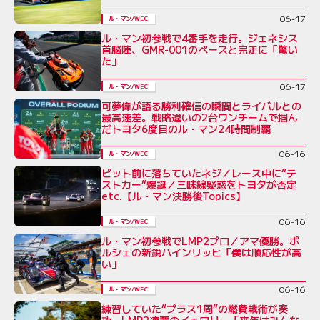
06-17
ル・マン/WEC
ル・マン初参戦で4番手を走行。ジェネシス
首脳陣、GMR-001のペースと完走に「驚い
た」
06-17
ル・マン/WEC
可夢偉が語る勝利確信の瞬間とライバルとの
最高速差。戦略違いの2台ワンチームで掴ん
だトヨタ6度目のル・マン24時間制覇
06-16
ル・マン/WEC
ピット前に落ちていたネジ／レース中に“テ
ストカー”爆誕／三味線疑惑をトヨタが否定
etc.【ル・マン決勝後Topics】
06-16
ル・マン/WEC
ル・マン初参戦でLMP2プロ／アマ優勝。ポ
ルシェの新鋭ハインリッヒ「僕は順応性が高
い」
06-16
ル・マン/WEC
練習していた“プラス1周”の燃費戦術が奏
功。LMP2連覇のイェロリー「来年はみんな