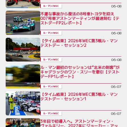
06-08
ル・マン/WEC
不運な事故から復活の8号車トヨタを抑え
007号車アストンマーティンが最速刻む【テ
ストデーFP2レポート】
06-08
ル・マン/WEC
【タイム結果】2026年WEC第3戦ル・マン
テストデー・セッション2
06-08
ル・マン/WEC
ル・マン最初のセッションは“北米の刺客”が
キャデラックのワン・スリーを牽引【テスト
デーFP1レポート】
06-07
ル・マン/WEC
【タイム結果】2026年WEC第3戦ル・マン
テストデー・セッション1
06-07
ル・マン/WEC
3年目で初導入へ。アストンマーティン・
ヴァルキリー、2027年にジョーカー・アッ