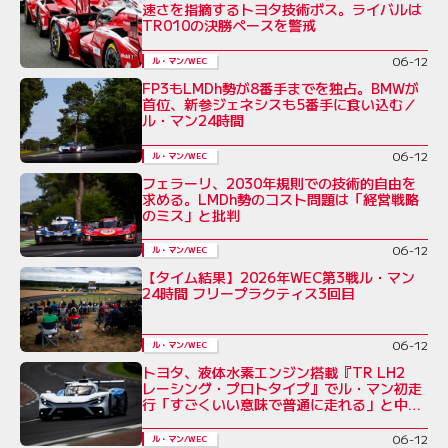
速さを指摘するトヨタ技術ボス。ライバルは
TR010の決勝ペースを警戒
06-12
ル・マン/WEC
FP3もLMDh勢が8番手までを独占。BMWが
首位、新参ジェネシスも5番手に食い込む／
ル・マン24時間
06-12
ル・マン/WEC
フェラーリ、2030年規則での技術的自由を
求める。LMDh勢のコスト問題は「経営戦略
のミス」と批判
06-12
ル・マン/WEC
【タイム結果】2026年WEC第3戦ル・マン
24時間 フリープラクティス3回目
06-12
ル・マン/WEC
トヨタ、液体水素エンジン搭載『TR LH2
レーシング・プロトタイプ』でル・マン初走
行「すごくいい意味で普通に走れる」と中嶋
一貴
06-12
ル・マン/WEC