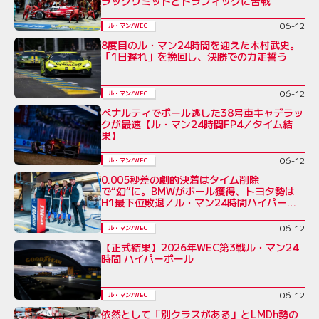
ラックリミットとトラフィックに苦戦
06-12
ル・マン/WEC
8度目のル・マン24時間を迎えた木村武史。
「1日遅れ」を挽回し、決勝での力走誓う
06-12
ル・マン/WEC
ペナルティでポール逃した38号車キャデラッ
クが最速【ル・マン24時間FP4／タイム結
果】
06-12
ル・マン/WEC
0.005秒差の劇的決着はタイム削除
で“幻”に。BMWがポール獲得、トヨタ勢は
H1最下位敗退／ル・マン24時間ハイパー
ポール
06-12
ル・マン/WEC
【正式結果】2026年WEC第3戦ル・マン24
時間 ハイパーポール
06-12
ル・マン/WEC
依然として「別クラスがある」とLMDh勢の