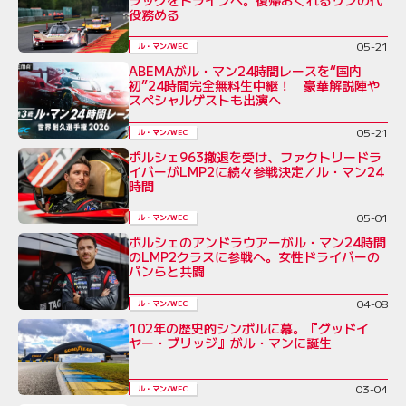
役務める
05-21
ル・マン/WEC
ABEMAがル・マン24時間レースを“国内
初”24時間完全無料生中継！ 豪華解説陣や
スペシャルゲストも出演へ
05-21
ル・マン/WEC
ポルシェ963撤退を受け、ファクトリードラ
イバーがLMP2に続々参戦決定／ル・マン24
時間
05-01
ル・マン/WEC
ポルシェのアンドラウアーがル・マン24時間
のLMP2クラスに参戦へ。女性ドライバーの
パンらと共闘
04-08
ル・マン/WEC
102年の歴史的シンボルに幕。『グッドイ
ヤー・ブリッジ』がル・マンに誕生
03-04
ル・マン/WEC