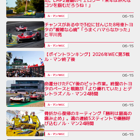
コツを掴むだろうね！」
06-15
ル・マン/WEC
チャンスがある中で3位に甘んじた8号車トヨ
タの“複雑な心境”「うまくハマらなかった」
と平川亮
06-15
ル・マン/WEC
【ポイントランキング】2026年WEC第3戦
ル・マン終了後
06-15
ル・マン/WEC
命運分けたFCY後のピット作業。終盤のトヨ
タのペースと戦略が「より優れていた」とデ
レトラズ／ル・マン24時間
06-15
ル・マン/WEC
骨折から復帰のキーティング「勝利は最高の
痛み止め」。魂の連続5スティントで優勝呼
び込む／ル・マン24時間
06-15
ル・マン/WEC