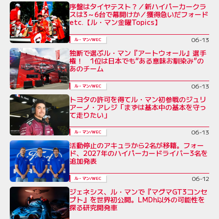
序盤はタイヤテスト？／新ハイパーカークラ
スは3～6台で幕開けか／獲得急いだフォード
etc.【ル・マン金曜Topics】
06-13
ル・マン/WEC
独断で選ぶル・マン『アートウォール』選手
権！ 1位は日本でも“ある意味お馴染み”の
あのチーム
06-13
ル・マン/WEC
トヨタの許可を得てル・マン初参戦のジュリ
アーノ・アレジ「まずは基本中の基本を守っ
て走りたい」
06-13
ル・マン/WEC
活動停止のアキュラから2名が移籍。フォー
ド、2027年のハイパーカードライバー3名を
追加発表
06-12
ル・マン/WEC
ジェネシス、ル・マンで『マグマGT3コンセ
プト』を世界初公開。LMDh以外の可能性を
探る研究開発車