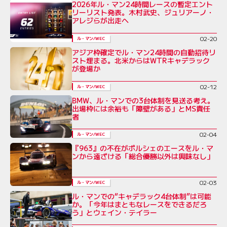
2026年ル・マン24時間レースの暫定エント
リーリスト発表。木村武史、ジュリアーノ・
アレジらが出走へ
02-20
ル・マン/WEC
アジア枠確定でル・マン24時間の自動招待リ
スト埋まる。北米からはWTRキャデラック
が登場か
02-12
ル・マン/WEC
BMW、ル・マンでの3台体制を見送る考え。
出場枠には余裕も「障壁がある」とMS責任
者
02-04
ル・マン/WEC
『963』の不在がポルシェのエースをル・マ
ンから遠ざける「総合優勝以外は興味なし」
02-03
ル・マン/WEC
ル・マンでの“キャデラック4台体制”は可能
か。「今年はまともなレースをできるだろ
う」とウェイン・テイラー