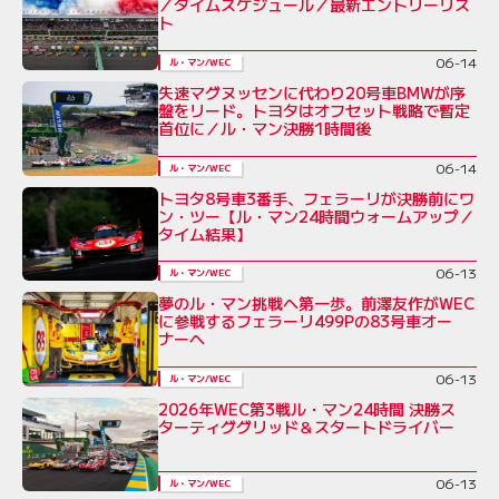
／タイムスケジュール／最新エントリーリス
ト
06-14
ル・マン/WEC
失速マグヌッセンに代わり20号車BMWが序
盤をリード。トヨタはオフセット戦略で暫定
首位に／ル・マン決勝1時間後
06-14
ル・マン/WEC
トヨタ8号車3番手、フェラーリが決勝前にワ
ン・ツー【ル・マン24時間ウォームアップ／
タイム結果】
06-13
ル・マン/WEC
夢のル・マン挑戦へ第一歩。前澤友作がWEC
に参戦するフェラーリ499Pの83号車オー
ナーへ
06-13
ル・マン/WEC
2026年WEC第3戦ル・マン24時間 決勝ス
ターティググリッド＆スタートドライバー
06-13
ル・マン/WEC