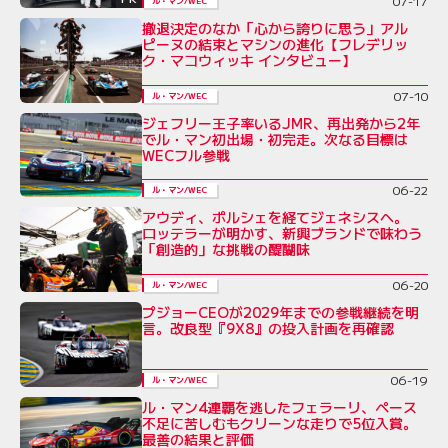
07-17
ル・マン/WEC
撤退決定のなか「心から誇りに思う」アル
ピーヌの結束とマシンの進化【フレデリッ
ク・マコウィッキ インタビュー】
07-10
ル・マン/WEC
ジェフリー王子率いるJMR、再出発から2年
でル・マン初出場・初完走。次なる目標は
WECフル参戦
06-22
ル・マン/WEC
アウディ、ポルシェを経てジェネシスへ。
ロッテラーが明かす、新興ブランドで味わう
「創造的」な挑戦の醍醐味
06-20
ル・マン/WEC
プジョーCEOが2029年までの参戦継続を明
言。改良型『9X8』の投入計画を再確認
06-19
ル・マン/WEC
ル・マン4連覇を逃したフェラーリ、ペース
不足に苦しむもクリーンな走りで5位入賞。
最善の結果と評価