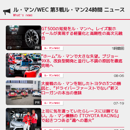
ル・マン/WEC 第3戦ル・マン24時間 ニュース
GT500の知見をル・マンへ。レイズ製ホ
イールが実現する軽量化と高剛性の高次元融
合
PR
1時間前
ル・マン/WEC
“ホーム”ル・マンで大きな失望。プジョー
9X8、改良型開発と並行し不調の原因を徹底
究明へ
08-06
ル・マン/WEC
大接戦のル・マンを制したトヨタの3つの勝
因と、“ドライバーファーストでない”新ス
ローガンの本当の意味
PR
07-19
ル・マン/WEC
上司に気を遣っていたらレースには勝てな
い。ル・マン優勝の『TOYOTA RACING』
で起きつつある“魂への着火”
PR