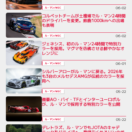
06-02
ル・マン/WEC
コルベットチームが土壇場でル・マン24時間
のドライバーを変更。鈴鹿1000kmへの出場
も表明
06-02
ル・マン/WEC
ジェネシス、初のル・マン24時間で特別カ
ラーを採用。マグマを彷彿させる鮮やかなオ
レンジに
06-01
ル・マン/WEC
シルバーアローがル・マンに戻る。2026年
も3台のメルセデスAMGが伝統のカラーを採
用へ
05-22
ル・マン/WEC
強豪AO・バイ・TFとインターユーロポル
が、ル・マンで採用する特別カラーを公開
05-22
ル・マン/WEC
デレトラズ、ル・マンでもJOTAのキャデ
ラックをドライブへ。復帰おくれるリンの代