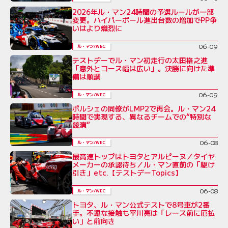
2026年ル・マン24時間の予選ルールが一部
変更。ハイパーポール進出台数の増加でPP争
いはより熾烈に
06-09
ル・マン/WEC
テストデーでル・マン初走行の太田格之進
「意外とコース幅は広い」。決勝に向けた準
備は順調
06-09
ル・マン/WEC
ポルシェの同僚がLMP2で再会。ル・マン24
時間で実現する、異なるチームでの“特別な
競演”
06-08
ル・マン/WEC
最高速トップはトヨタとアルピーヌ／タイヤ
メーカーの承認待ち／ル・マン直前の「駆け
引き」etc.【テストデーTopics】
06-08
ル・マン/WEC
トヨタ、ル・マン公式テストで8号車が2番
手。不運な接触も平川亮は「レース前に厄払
い」と前向き