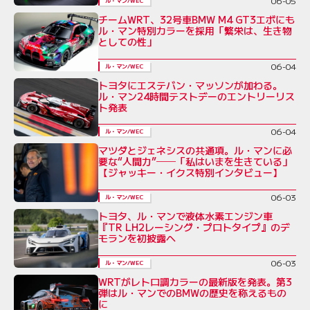
06-05
ル・マン/WEC
チームWRT、32号車BMW M4 GT3エボにも
ル・マン特別カラーを採用「繁栄は、生き物
としての性」
06-04
ル・マン/WEC
トヨタにエステバン・マッソンが加わる。
ル・マン24時間テストデーのエントリーリス
ト発表
06-04
ル・マン/WEC
マツダとジェネシスの共通項。ル・マンに必
要な“人間力”──「私はいまを生きている」
【ジャッキー・イクス特別インタビュー】
06-03
ル・マン/WEC
トヨタ、ル・マンで液体水素エンジン車
『TR LH2レーシング・プロトタイプ』のデ
モランを初披露へ
06-03
ル・マン/WEC
WRTがレトロ調カラーの最新版を発表。第3
弾はル・マンでのBMWの歴史を称えるもの
に