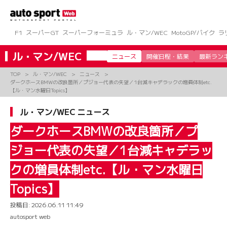
コ
ン
テ
ン
F1
スーパーGT
スーパーフォーミュラ
ル・マン/WEC
MotoGP/バイク
ラ
ツ
へ
ル・マン/WEC
ニュース
開催日程・結果
最新ラン
ス
キ
TOP
ル・マン/WEC
ニュース
ッ
ダークホースBMWの改良箇所／プジョー代表の失望／1台減キャデラックの増員体制etc.
プ
【ル・マン水曜日Topics】
ル・マン/WEC ニュース
ダークホースBMWの改良箇所／プ
ジョー代表の失望／1台減キャデラッ
クの増員体制etc.【ル・マン水曜日
Topics】
投稿日:
2026.06.11 11:49
autosport web