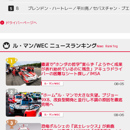
8
ブレンドン・ハートレー／平川亮／セバスチャン・ブエ
ドライバーページへ
ル・マン/WEC ニュースランキング
撤退で“ホンダの哲学”実らず「ようやく成果
が表れ始めているのに残念」アキュラドライ
バーの困難なシート探し／IMSA
08-05
ル・マン/WEC
“ホーム”ル・マンで大きな失望。プジョー
9X8、改良型開発と並行し不調の原因を徹底
究明へ
08-06
ル・マン/WEC
恐竜ポルシェの『武士レックス』が鈴鹿