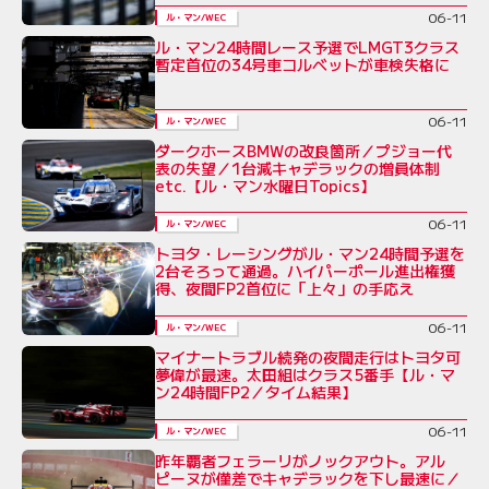
06-11
ル・マン/WEC
ル・マン24時間レース予選でLMGT3クラス
暫定首位の34号車コルベットが車検失格に
06-11
ル・マン/WEC
ダークホースBMWの改良箇所／プジョー代
表の失望／1台減キャデラックの増員体制
etc.【ル・マン水曜日Topics】
06-11
ル・マン/WEC
トヨタ・レーシングがル・マン24時間予選を
2台そろって通過。ハイパーポール進出権獲
得、夜間FP2首位に「上々」の手応え
06-11
ル・マン/WEC
マイナートラブル続発の夜間走行はトヨタ可
夢偉が最速。太田組はクラス5番手【ル・マ
ン24時間FP2／タイム結果】
06-11
ル・マン/WEC
昨年覇者フェラーリがノックアウト。アル
ピーヌが僅差でキャデラックを下し最速に／