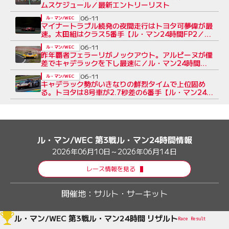
ムスケジュール／最新エントリーリスト
06-11
ル・マン/WEC
マイナートラブル続発の夜間走行はトヨタ可夢偉が最
速。太田組はクラス5番手【ル・マン24時間FP2／タ
イム結果】
06-11
ル・マン/WEC
昨年覇者フェラーリがノックアウト。アルピーヌが僅
差でキャデラックを下し最速に／ル・マン24時間予
選
06-11
ル・マン/WEC
キャデラック勢がいきなりの鮮烈タイムで上位固め
る。トヨタは8号車が2.7秒差の6番手【ル・マン24時
間FP1レポート】
ル・マン/WEC 第3戦ル・マン24時間情報
2026年06月10日～2026年06月14日
レース情報を見る
開催地：
サルト・サーキット
ル・マン/WEC 第3戦ル・マン24時間 リザルト
Race Result