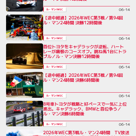
06-14
ル・マン/WEC
【途中経過】2026年WEC第3戦／第94回
ル・マン24時間 決勝12時間後
06-14
ル・マン/WEC
首位トヨタをキャデラックが逆転、ハート
レーが痛恨のコースオフ。跳ね馬1台にトラ
ブル／ル・マン決勝12時間後
06-14
ル・マン/WEC
【途中経過】2026年WEC第3戦／第94回
ル・マン24時間 決勝6時間後
06-14
ル・マン/WEC
8号車トヨタが戦略と好ペースで一気に上位
進出。キャデラック、BMWと首位争う／
ル・マン決勝6時間後
06-14
ル・マン/WEC
2026年WEC第3戦ル・マン24時間 TV放送