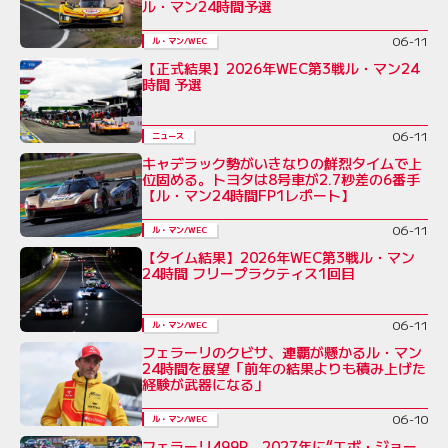
ル・マン24時間予選
06-11
ル・マン/WEC
【正式結果】2026年WEC第3戦ル・マン24
時間 予選
06-11
ニュース
キャデラック勢がいきなりの鮮烈タイムで上
位固める。トヨタは8号車が2.7秒差の6番手
【ル・マン24時間FP1レポート】
06-11
ル・マン/WEC
【タイム結果】2026年WEC第3戦ル・マン
24時間 フリープラクティス1回目
06-11
ル・マン/WEC
フェラーリのクビサ、連覇が懸かるル・マン
24時間を展望「前年の結果よりも積み上げた
経験が武器になる」
06-10
ル・マン/WEC
フェラーリ499P、2027年に“エボ・ジョー