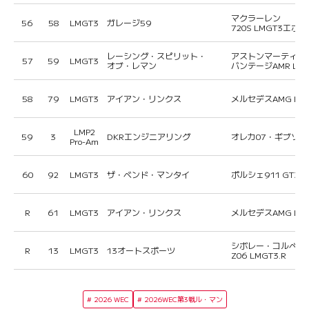
マクラーレン
56
58
LMGT3
ガレージ59
720S LMGT3エボ
レーシング・スピリット・
アストンマーティン
57
59
LMGT3
オブ・レマン
バンテージAMR LMG
58
79
LMGT3
アイアン・リンクス
メルセデスAMG LM
LMP2
59
3
DKRエンジニアリング
オレカ07・ギブソン
Pro-Am
60
92
LMGT3
ザ・ベンド・マンタイ
ポルシェ911 GT3 R
R
61
LMGT3
アイアン・リンクス
メルセデスAMG LM
シボレー・コルベッ
R
13
LMGT3
13オートスポーツ
Z06 LMGT3.R
2026 WEC
2026WEC第3戦ル・マン