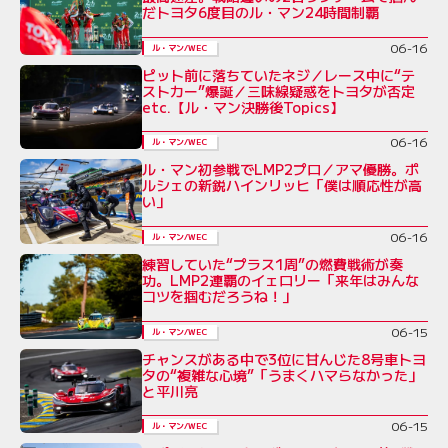
だトヨタ6度目のル・マン24時間制覇
06-16
ル・マン/WEC
ピット前に落ちていたネジ／レース中に“テ
ストカー”爆誕／三味線疑惑をトヨタが否定
etc.【ル・マン決勝後Topics】
06-16
ル・マン/WEC
ル・マン初参戦でLMP2プロ／アマ優勝。ポ
ルシェの新鋭ハインリッヒ「僕は順応性が高
い」
06-16
ル・マン/WEC
練習していた“プラス1周”の燃費戦術が奏
功。LMP2連覇のイェロリー「来年はみんな
コツを掴むだろうね！」
06-15
ル・マン/WEC
チャンスがある中で3位に甘んじた8号車トヨ
タの“複雑な心境”「うまくハマらなかった」
と平川亮
06-15
ル・マン/WEC