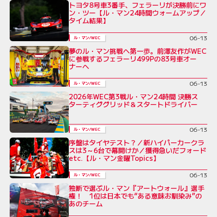
トヨタ8号車3番手、フェラーリが決勝前にワ
ン・ツー【ル・マン24時間ウォームアップ／
タイム結果】
06-13
ル・マン/WEC
夢のル・マン挑戦へ第一歩。前澤友作がWEC
に参戦するフェラーリ499Pの83号車オー
ナーへ
06-13
ル・マン/WEC
2026年WEC第3戦ル・マン24時間 決勝ス
ターティググリッド＆スタートドライバー
06-13
ル・マン/WEC
序盤はタイヤテスト？／新ハイパーカークラ
スは3～6台で幕開けか／獲得急いだフォード
etc.【ル・マン金曜Topics】
06-13
ル・マン/WEC
独断で選ぶル・マン『アートウォール』選手
権！ 1位は日本でも“ある意味お馴染み”の
あのチーム