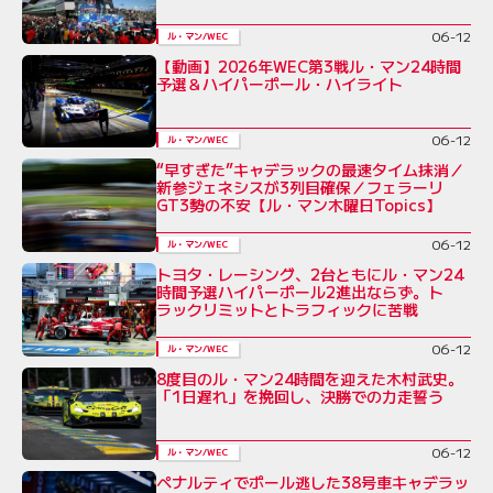
06-12
ル・マン/WEC
【動画】2026年WEC第3戦ル・マン24時間
予選＆ハイパーポール・ハイライト
06-12
ル・マン/WEC
“早すぎた”キャデラックの最速タイム抹消／
新参ジェネシスが3列目確保／フェラーリ
GT3勢の不安【ル・マン木曜日Topics】
06-12
ル・マン/WEC
トヨタ・レーシング、2台ともにル・マン24
時間予選ハイパーポール2進出ならず。ト
ラックリミットとトラフィックに苦戦
06-12
ル・マン/WEC
8度目のル・マン24時間を迎えた木村武史。
「1日遅れ」を挽回し、決勝での力走誓う
06-12
ル・マン/WEC
ペナルティでポール逃した38号車キャデラッ