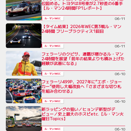
位固める。トヨタは8号車が2.7秒差の6番手
【ル・マン24時間FP1レポート】
06-11
ル・マン/WEC
【タイム結果】2026年WEC第3戦ル・マン
24時間 フリープラクティス1回目
06-11
ル・マン/WEC
フェラーリのクビサ、連覇が懸かるル・マン
24時間を展望「前年の結果よりも積み上げた
経験が武器になる」
06-10
ル・マン/WEC
フェラーリ499P、2027年に“エボ・ジョー
カー”使用し大幅改良へ「さまざまな切り札
を組み合わせる」
06-10
ル・マン/WEC
新ラッピングの狙い／ヒョンデ新型がデ
ビュー／史上最大のホスピetc.【ル・マン火
曜日Topics】
06-10
ル・マン/WEC