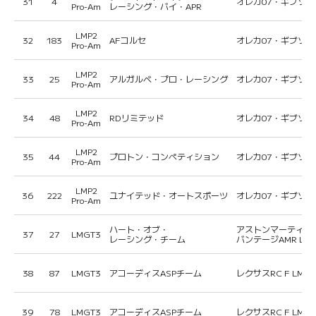
31
4
オレカ07・ギブソン
Pro-Am
レーシング・バイ・APR
LMP2
32
183
AFコルセ
オレカ07・ギブソン
Pro-Am
LMP2
33
25
アルガルベ・プロ・レーシング
オレカ07・ギブソン
Pro-Am
LMP2
34
48
RDリミテッド
オレカ07・ギブソン
Pro-Am
LMP2
35
44
プロトン・コンペティション
オレカ07・ギブソン
Pro-Am
LMP2
36
222
ユナイテッド・オートスポーツ
オレカ07・ギブソン
Pro-Am
ハート・オブ・
アストンマーティン
37
27
LMGT3
レーシング・チーム
バンテージAMR LMG
38
87
LMGT3
アコーディスASPチーム
レクサスRC F LMGT
39
78
LMGT3
アコーディスASPチーム
レクサスRC F LMGT