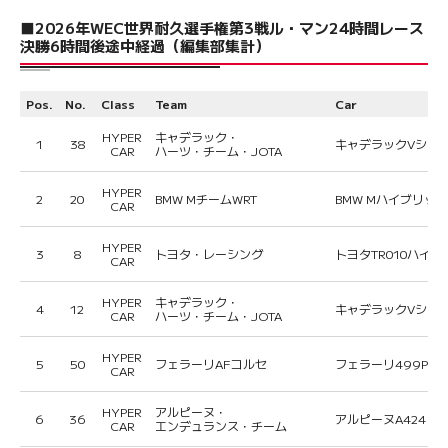
■2026年WEC世界耐久選手権第3戦ル・マン24時間レース
決勝6時間後途中経過（編集部集計）
Pos.
No.
Class
Team
Car
HYPER
キャデラック・
1
38
キャデラックVシリー
CAR
ハーツ・チーム・JOTA
HYPER
2
20
BMW MチームWRT
BMW Mハイブリッド
CAR
HYPER
3
8
トヨタ・レーシング
トヨタTR010ハイ
CAR
HYPER
キャデラック・
4
12
キャデラックVシリー
CAR
ハーツ・チーム・JOTA
HYPER
5
50
フェラーリAFコルセ
フェラーリ499P
CAR
HYPER
アルピーヌ・
6
36
アルピーヌA424
CAR
エンデュランス・チーム