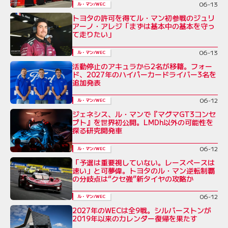
06-13
ル・マン/WEC
トヨタの許可を得てル・マン初参戦のジュリ
アーノ・アレジ「まずは基本中の基本を守っ
て走りたい」
06-13
ル・マン/WEC
活動停止のアキュラから2名が移籍。フォー
ド、2027年のハイパーカードライバー3名を
追加発表
06-12
ル・マン/WEC
ジェネシス、ル・マンで『マグマGT3コンセ
プト』を世界初公開。LMDh以外の可能性を
探る研究開発車
06-12
ル・マン/WEC
「予選は重要視していない。レースペースは
速い」と可夢偉。トヨタのル・マン逆転制覇
の分岐点は“クセ強”新タイヤの攻略か
06-12
ル・マン/WEC
2027年のWECは全9戦。シルバーストンが
2019年以来のカレンダー復帰を果たす