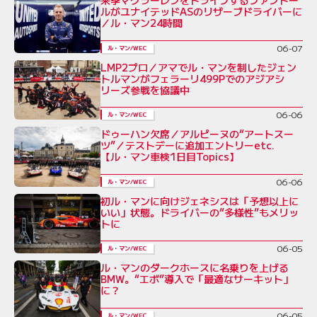
来季マクラーレンをドライブするファントー
ルがユナイテッドASのリザーブドライバーに
／ル・マン24時間
06-07
ル・マン/WEC
LMP2プロ／アマでル・マンを制したジェン
トルマンがフェラーリ499Pでのアジアシ
リーズ参戦を協議中
06-06
ル・マン/WEC
ドゥーハン欠席／アルピーヌの“アートスー
ツ”／テストデーに追加エントリーetc.
【ル・マン車検1日目Topics】
06-06
ル・マン/WEC
初ル・マンに向けジェネシスは「予想以上に
いい」状態。ドライバーの“多様性”もメリッ
トに
06-05
ル・マン/WEC
ル・マンのダークホースに名乗りを上げる
BMW。“エボ”導入で「最適なサーキット」
に？
06-05
ル・マン/WEC