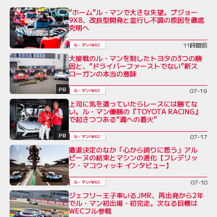
“ホーム”ル・マンで大きな失望。プジョー
9X8、改良型開発と並行し不調の原因を徹底
究明へ
11時間前
ル・マン/WEC
大接戦のル・マンを制したトヨタの3つの勝
因と、“ドライバーファーストでない”新ス
ローガンの本当の意味
PR
07-19
ル・マン/WEC
上司に気を遣っていたらレースには勝てな
い。ル・マン優勝の『TOYOTA RACING』
で起きつつある“魂への着火”
PR
07-17
ル・マン/WEC
撤退決定のなか「心から誇りに思う」アル
ピーヌの結束とマシンの進化【フレデリッ
ク・マコウィッキ インタビュー】
07-10
ル・マン/WEC
ジェフリー王子率いるJMR、再出発から2年
でル・マン初出場・初完走。次なる目標は
WECフル参戦