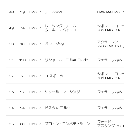
48
69
LMGT3
チームWRT
BMW M4 LMGT3エ
レーシング・チーム・
シボレー・コルベッ
49
34
LMGT3
ターキー・バイ・TF
Z06 LMGT3.R
マクラーレン
50
10
LMGT3
ガレージ59
720S LMGT3エボ
51
150
LMGT3
リシャール・ミルAFコルセ
フェラーリ296 LM
シボレー・コルベッ
52
2
LMGT3
TFスポーツ
Z06 LMGT3.R
53
57
LMGT3
ケッセル・レーシング
フェラーリ296 LM
54
54
LMGT3
ビスタAFコルセ
フェラーリ296 LM
フォード・
55
88
LMGT3
プロトン・コンペティション
マスタングLMGT3