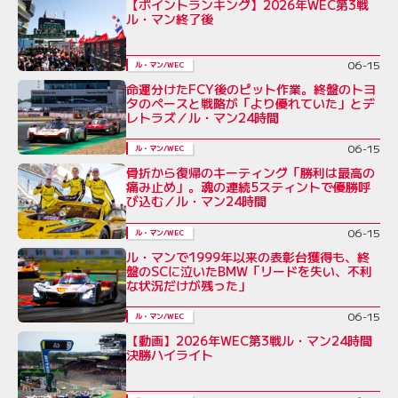
【ポイントランキング】2026年WEC第3戦
ル・マン終了後
06-15
ル・マン/WEC
命運分けたFCY後のピット作業。終盤のトヨ
タのペースと戦略が「より優れていた」とデ
レトラズ／ル・マン24時間
06-15
ル・マン/WEC
骨折から復帰のキーティング「勝利は最高の
痛み止め」。魂の連続5スティントで優勝呼
び込む／ル・マン24時間
06-15
ル・マン/WEC
ル・マンで1999年以来の表彰台獲得も、終
盤のSCに泣いたBMW「リードを失い、不利
な状況だけが残った」
06-15
ル・マン/WEC
【動画】2026年WEC第3戦ル・マン24時間
決勝ハイライト