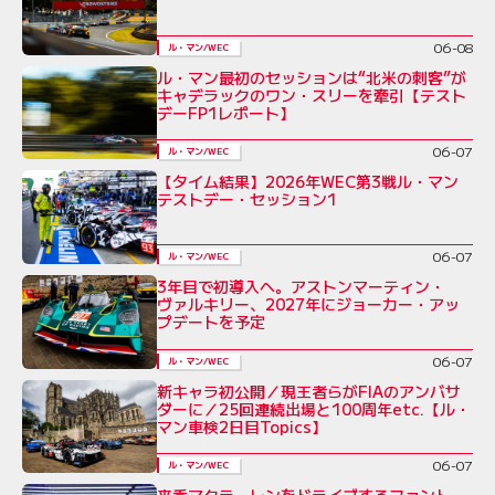
06-08
ル・マン/WEC
ル・マン最初のセッションは“北米の刺客”が
キャデラックのワン・スリーを牽引【テスト
デーFP1レポート】
06-07
ル・マン/WEC
【タイム結果】2026年WEC第3戦ル・マン
テストデー・セッション1
06-07
ル・マン/WEC
3年目で初導入へ。アストンマーティン・
ヴァルキリー、2027年にジョーカー・アッ
プデートを予定
06-07
ル・マン/WEC
新キャラ初公開／現王者らがFIAのアンバサ
ダーに／25回連続出場と100周年etc.【ル・
マン車検2日目Topics】
06-07
ル・マン/WEC