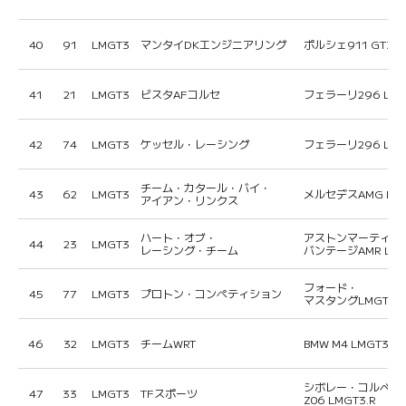
40
91
LMGT3
マンタイDKエンジニアリング
ポルシェ911 GT3 R
41
21
LMGT3
ビスタAFコルセ
フェラーリ296 LM
42
74
LMGT3
ケッセル・レーシング
フェラーリ296 LM
チーム・カタール・バイ・
43
62
LMGT3
メルセデスAMG LM
アイアン・リンクス
ハート・オブ・
アストンマーティン
44
23
LMGT3
レーシング・チーム
バンテージAMR LMG
フォード・
45
77
LMGT3
プロトン・コンペティション
マスタングLMGT3
46
32
LMGT3
チームWRT
BMW M4 LMGT3エ
シボレー・コルベッ
47
33
LMGT3
TFスポーツ
Z06 LMGT3.R