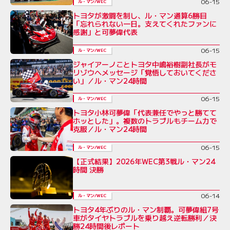
06-15
ル・マン/WEC
トヨタが激闘を制し、ル・マン通算6勝目
「忘れられない一日。支えてくれたファンに
感謝」と可夢偉代表
06-15
ル・マン/WEC
ジャイアーノことトヨタ中嶋裕樹副社長がモ
リゾウへメッセージ「覚悟しておいてくださ
い」／ル・マン24時間
06-15
ル・マン/WEC
トヨタ小林可夢偉「代表兼任でやっと勝てて
ホッとした」。複数のトラブルもチーム力で
克服／ル・マン24時間
06-15
ル・マン/WEC
【正式結果】2026年WEC第3戦ル・マン24
時間 決勝
06-14
ル・マン/WEC
トヨタ4年ぶりのル・マン制覇。可夢偉組7号
車がタイヤトラブルを乗り越え逆転勝利／決
勝24時間後レポート