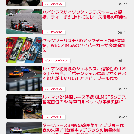
06-11
ル・マン/WEC
ハイクラスがイソッタ・フラスキーニと提
携。ティーポ6 LMH-Cにレース復帰の可能性
06-11
ル・マン/WEC
グランツーリスモ7のアップデートが配信開
始。WEC／IMSAのハイパーカーが多数追加
に
06-11
インフォメーション
ル・マン初挑戦のジェネシス、信頼性の「不
安」を告白。「ポテンシャルは高いが引き出
す能力がまだない」とアビテブール代表
06-11
ル・マン/WEC
ル・マン24時間レース予選でLMGT3クラス
暫定首位の34号車コルベットが車検失格に
06-11
ル・マン/WEC
ダークホースBMWの改良箇所／プジョー代
表の失望／1台減キャデラックの増員体制