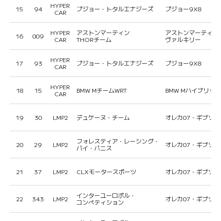
HYPER
15
94
プジョー・トタルエナジーズ
プジョー9X8
CAR
HYPER
アストンマーティン
アストンマーティン
16
009
CAR
THORチーム
ヴァルキリー
HYPER
17
93
プジョー・トタルエナジーズ
プジョー9X8
CAR
HYPER
18
15
BMW MチームWRT
BMW Mハイブリッド
CAR
19
30
LMP2
デュケーヌ・チーム
オレカ07・ギブソン
フォレスティア・レーシング・
20
29
LMP2
オレカ07・ギブソン
バイ・パニス
21
37
LMP2
CLXモータースポーツ
オレカ07・ギブソン
インターユーロポル・
22
343
LMP2
オレカ07・ギブソン
コンペティション