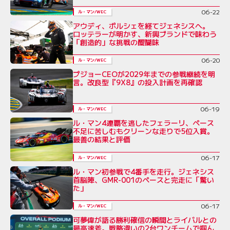
06-22
ル・マン/WEC
アウディ、ポルシェを経てジェネシスへ。
ロッテラーが明かす、新興ブランドで味わう
「創造的」な挑戦の醍醐味
06-20
ル・マン/WEC
プジョーCEOが2029年までの参戦継続を明
言。改良型『9X8』の投入計画を再確認
06-19
ル・マン/WEC
ル・マン4連覇を逃したフェラーリ、ペース
不足に苦しむもクリーンな走りで5位入賞。
最善の結果と評価
06-17
ル・マン/WEC
ル・マン初参戦で4番手を走行。ジェネシス
首脳陣、GMR-001のペースと完走に「驚い
た」
06-17
ル・マン/WEC
可夢偉が語る勝利確信の瞬間とライバルとの
最高速差。戦略違いの2台ワンチームで掴ん