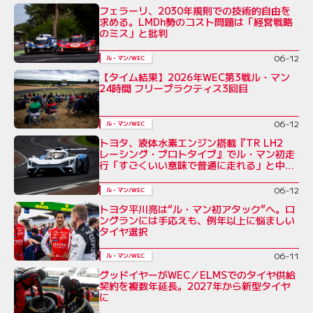
フェラーリ、2030年規則での技術的自由を
求める。LMDh勢のコスト問題は「経営戦略
のミス」と批判
06-12
ル・マン/WEC
【タイム結果】2026年WEC第3戦ル・マン
24時間 フリープラクティス3回目
06-12
ル・マン/WEC
トヨタ、液体水素エンジン搭載『TR LH2
レーシング・プロトタイプ』でル・マン初走
行「すごくいい意味で普通に走れる」と中嶋
一貴
06-12
ル・マン/WEC
トヨタ平川亮は“ル・マン初アタック”へ。ロ
ングランには手応えも、例年以上に悩ましい
タイヤ選択
06-11
ル・マン/WEC
グッドイヤーがWEC／ELMSでのタイヤ供給
契約を複数年延長。2027年から新型タイヤ
に