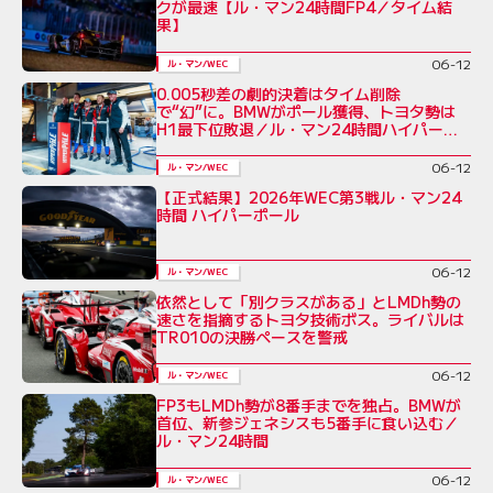
クが最速【ル・マン24時間FP4／タイム結
果】
06-12
ル・マン/WEC
0.005秒差の劇的決着はタイム削除
で“幻”に。BMWがポール獲得、トヨタ勢は
H1最下位敗退／ル・マン24時間ハイパー
ポール
06-12
ル・マン/WEC
【正式結果】2026年WEC第3戦ル・マン24
時間 ハイパーポール
06-12
ル・マン/WEC
依然として「別クラスがある」とLMDh勢の
速さを指摘するトヨタ技術ボス。ライバルは
TR010の決勝ペースを警戒
06-12
ル・マン/WEC
FP3もLMDh勢が8番手までを独占。BMWが
首位、新参ジェネシスも5番手に食い込む／
ル・マン24時間
06-12
ル・マン/WEC