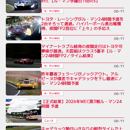
etc.【ル・マン水曜日Topics】
06-11
ル・マン/WEC
トヨタ・レーシングがル・マン24時間予選を
2台そろって通過。ハイパーポール進出権獲
得、夜間FP2首位に「上々」の手応え
06-11
ル・マン/WEC
マイナートラブル続発の夜間走行はトヨタ可
夢偉が最速。太田組はクラス5番手【ル・マ
ン24時間FP2／タイム結果】
06-11
ル・マン/WEC
昨年覇者フェラーリがノックアウト。アル
ピーヌが僅差でキャデラックを下し最速に／
ル・マン24時間予選
06-11
ル・マン/WEC
【正式結果】2026年WEC第3戦ル・マン24
時間 予選
06-11
ニュース
キャデラック勢がいきなりの鮮烈タイムで上