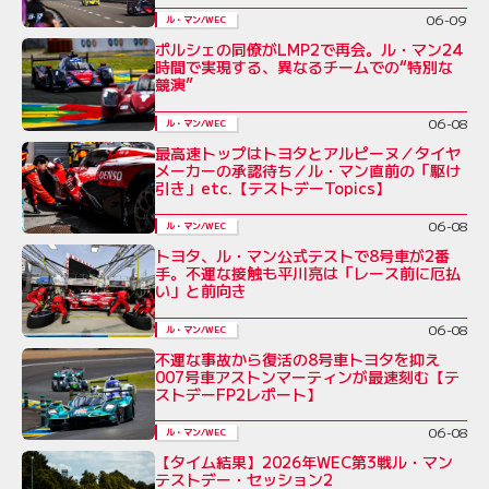
06-09
ル・マン/WEC
ポルシェの同僚がLMP2で再会。ル・マン24
時間で実現する、異なるチームでの“特別な
競演”
06-08
ル・マン/WEC
最高速トップはトヨタとアルピーヌ／タイヤ
メーカーの承認待ち／ル・マン直前の「駆け
引き」etc.【テストデーTopics】
06-08
ル・マン/WEC
トヨタ、ル・マン公式テストで8号車が2番
手。不運な接触も平川亮は「レース前に厄払
い」と前向き
06-08
ル・マン/WEC
不運な事故から復活の8号車トヨタを抑え
007号車アストンマーティンが最速刻む【テ
ストデーFP2レポート】
06-08
ル・マン/WEC
【タイム結果】2026年WEC第3戦ル・マン
テストデー・セッション2