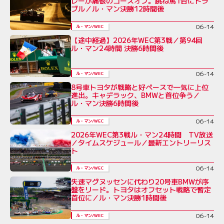
レーが痛恨のコースオフ。跳ね馬1台にトラ
ブル／ル・マン決勝12時間後
06-14
ル・マン/WEC
【途中経過】2026年WEC第3戦／第94回
ル・マン24時間 決勝6時間後
06-14
ル・マン/WEC
8号車トヨタが戦略と好ペースで一気に上位
進出。キャデラック、BMWと首位争う／
ル・マン決勝6時間後
06-14
ル・マン/WEC
2026年WEC第3戦ル・マン24時間 TV放送
／タイムスケジュール／最新エントリーリス
ト
06-14
ル・マン/WEC
失速マグヌッセンに代わり20号車BMWが序
盤をリード。トヨタはオフセット戦略で暫定
首位に／ル・マン決勝1時間後
06-14
ル・マン/WEC