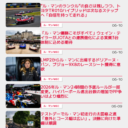
“ル・マンのランクル”の良さは残しつつ、ト
ヨタTR010ハイブリッドは次なるステップ
へ「自信を持って走れる」
06-10
ル・マン/WEC
「ル・マン優勝こそがすべて」ウェイン・テ
イラーがJOTAとの連携強化による実質3台
体制に込める期待
06-10
ル・マン/WEC
LMP2からル・マンに出場するドリアーヌ・
パン、プジョー9X8のレースシート獲得に意
欲
06-10
ル・マン/WEC
2026年ル・マン24時間の予選ルールが一部
変更。ハイパーポール進出台数の増加でPP争
いはより熾烈に
06-09
ル・マン/WEC
テストデーでル・マン初走行の太田格之進
「意外とコース幅は広い」。決勝に向けた準
備は順調