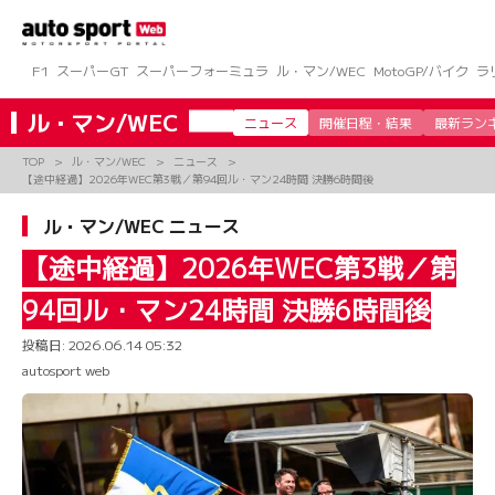
コ
ン
テ
ン
F1
スーパーGT
スーパーフォーミュラ
ル・マン/WEC
MotoGP/バイク
ラ
ツ
へ
ル・マン/WEC
ニュース
開催日程・結果
最新ラン
ス
キ
TOP
ル・マン/WEC
ニュース
ッ
【途中経過】2026年WEC第3戦／第94回ル・マン24時間 決勝6時間後
プ
ル・マン/WEC ニュース
【途中経過】2026年WEC第3戦／第
94回ル・マン24時間 決勝6時間後
投稿日:
2026.06.14 05:32
autosport web