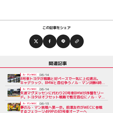
この記事をシェア
関連記事
06-14
ル・マン/WEC
8号車トヨタが戦略と好ペースで一気に上位進出。
キャデラック、BMWと首位争う／ル・マン決勝6時間
後
06-14
ル・マン/WEC
失速マグヌッセンに代わり20号車BMWが序盤をリー
ド。トヨタはオフセット戦略で暫定首位に／ル・マン
決勝1時間後
06-13
ル・マン/WEC
夢のル・マン挑戦へ第一歩。前澤友作がWECに参戦
するフェラーリ499Pの83号車オーナーへ