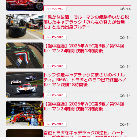
06-14
ル・マン/WEC
「愚かな故障」でル・マンの優勝争いから脱
落したキャデラック「みんなの努力が台無
し」と地元出身ブルデー
06-14
ル・マン/WEC
【途中経過】2026年WEC第3戦／第94回
ル・マン24時間 決勝18時間後
06-14
ル・マン/WEC
トップ快走キャデラックにまさかのペナル
ティ。BMW、トヨタとの三つ巴で終盤へ／
ル・マン決勝18時間後
06-14
ル・マン/WEC
【途中経過】2026年WEC第3戦／第94回
ル・マン24時間 決勝12時間後
06-14
ル・マン/WEC
首位トヨタをキャデラックが逆転、ハート