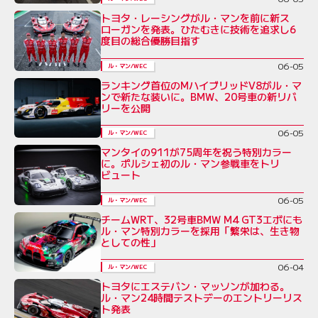
トヨタ・レーシングがル・マンを前に新ス
ローガンを発表。ひたむきに技術を追求し6
度目の総合優勝目指す
06-05
ル・マン/WEC
ランキング首位のMハイブリッドV8がル・マ
ンで新たな装いに。BMW、20号車の新リバ
リーを公開
06-05
ル・マン/WEC
マンタイの911が75周年を祝う特別カラー
に。ポルシェ初のル・マン参戦車をトリ
ビュート
06-05
ル・マン/WEC
チームWRT、32号車BMW M4 GT3エボにも
ル・マン特別カラーを採用「繁栄は、生き物
としての性」
06-04
ル・マン/WEC
トヨタにエステバン・マッソンが加わる。
ル・マン24時間テストデーのエントリーリス
ト発表