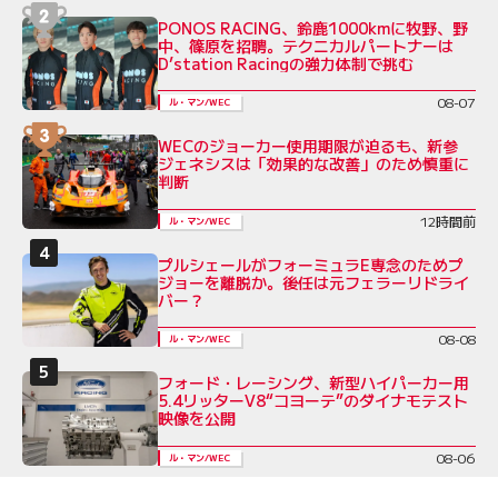
PONOS RACING、鈴鹿1000kmに牧野、野
中、篠原を招聘。テクニカルパートナーは
D’station Racingの強力体制で挑む
08-07
ル・マン/WEC
WECのジョーカー使用期限が迫るも、新参
ジェネシスは「効果的な改善」のため慎重に
判断
12時間前
ル・マン/WEC
プルシェールがフォーミュラE専念のためプ
ジョーを離脱か。後任は元フェラーリドライ
バー？
08-08
ル・マン/WEC
フォード・レーシング、新型ハイパーカー用
5.4リッターV8“コヨーテ”のダイナモテスト
映像を公開
08-06
ル・マン/WEC