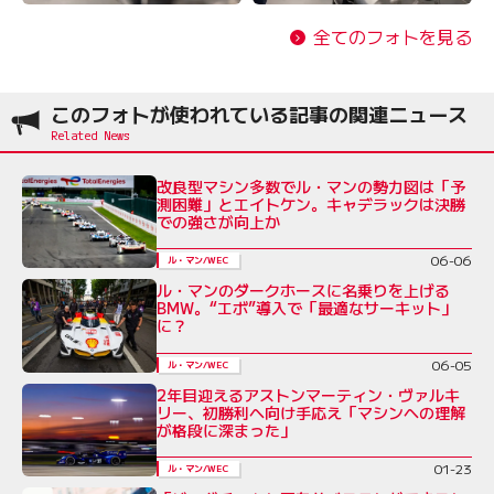
全てのフォトを見る
このフォトが使われている記事の関連ニュース
改良型マシン多数でル・マンの勢力図は「予
測困難」とエイトケン。キャデラックは決勝
での強さが向上か
06-06
ル・マン/WEC
ル・マンのダークホースに名乗りを上げる
BMW。“エボ”導入で「最適なサーキット」
に？
06-05
ル・マン/WEC
2年目迎えるアストンマーティン・ヴァルキ
リー、初勝利へ向け手応え「マシンへの理解
が格段に深まった」
01-23
ル・マン/WEC