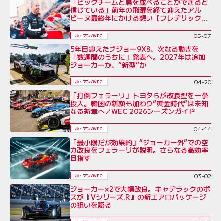
「ビッグチームと肩を並べることができると
信じている」前年の飛躍を経て迎えたアル
ピーヌ最終年にかける想い【フレデリック・
マコウィッキ インタビュー】
05-07
ル・マン/WEC
5年目迎えたプジョー9X8、次なる動きを
「数週間のうちに」発表へ。2027年は追加
ジョーカーか、“新型”か
04-20
ル・マン/WEC
「打倒フェラーリ」トヨタらが改良型を一挙
投入。韓国の新顔も加わり“黄金時代”は未知
なる新章へ／WEC 2026シーズンガイド
04-14
ル・マン/WEC
「最小限だが効果的」“ジョーカー外”での空
力改良をフェラーリが説明。さらなる高効率
目指す
03-02
ル・マン/WEC
ジョーカー×2で大幅改良。キャデラックのボ
スが『Vシリーズ.R』の新エアロパッケージ
の狙いを語る