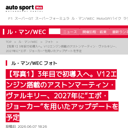
コ
ン
テ
ン
F1
スーパーGT
スーパーフォーミュラ
ル・マン/WEC
MotoGP/バイク
ラ
ツ
へ
ル・マン/WEC
ニュース
開催日程・結果
最新ラン
ス
キ
TOP
ル・マン/WEC
フォト
ッ
【写真1】3年目で初導入へ。V12エンジン搭載のアストンマーティン・ヴァルキリー、
プ
2027年に“エボ・ジョーカー”を用いたアップデートを予定
ル・マン/WEC フォト
【写真1】3年目で初導入へ。V12エ
ンジン搭載のアストンマーティン・
ヴァルキリー、2027年に“エボ・
ジョーカー”を用いたアップデートを
予定
投稿日:
2026.06.07 18:26