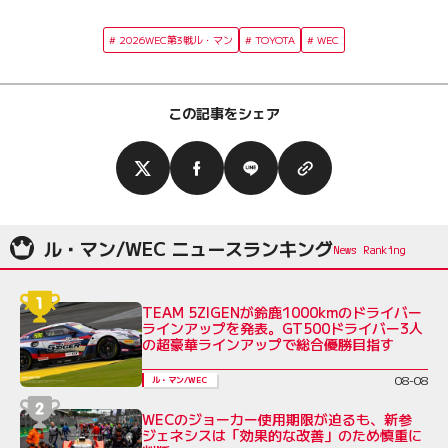
2026WEC第3戦ル・マン
TOYOTA
WEC
この記事をシェア
ル・マン/WEC ニュースランキング
TEAM 5ZIGENが鈴鹿1000kmのドライバー
ラインアップを発表。GT500ドライバー3人
の超豪華ラインアップで総合優勝目指す
08-08
ル・マン/WEC
WECのジョーカー使用期限が迫るも、新参
ジェネシスは「効果的な改善」のため慎重に