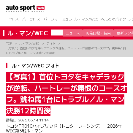
コ
ン
テ
ン
F1
スーパーGT
スーパーフォーミュラ
ル・マン/WEC
MotoGP/バイク
ラ
ツ
へ
ル・マン/WEC
ニュース
開催日程・結果
最新ラン
ス
キ
TOP
ル・マン/WEC
フォト
ッ
【写真1】首位トヨタをキャデラックが逆転、ハートレーが痛恨のコースオフ。跳ね馬1台
プ
にトラブル／ル・マン決勝12時間後
ル・マン/WEC フォト
【写真1】首位トヨタをキャデラック
が逆転、ハートレーが痛恨のコースオ
フ。跳ね馬1台にトラブル／ル・マン
決勝12時間後
投稿日:
2026.06.14 11:14
トヨタTR010ハイブリッド（トヨタ・レーシング） 2026年
WEC第3戦ル・マン