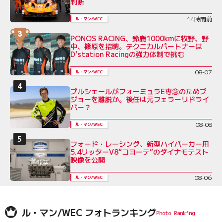
判断
14時間前
ル・マン/WEC
PONOS RACING、鈴鹿1000kmに牧野、野
中、篠原を招聘。テクニカルパートナーは
D’station Racingの強力体制で挑む
08-07
ル・マン/WEC
プルシェールがフォーミュラE専念のためプ
ジョーを離脱か。後任は元フェラーリドライ
バー？
08-08
ル・マン/WEC
フォード・レーシング、新型ハイパーカー用
5.4リッターV8“コヨーテ”のダイナモテスト
映像を公開
08-06
ル・マン/WEC
ル・マン/WEC フォトランキング