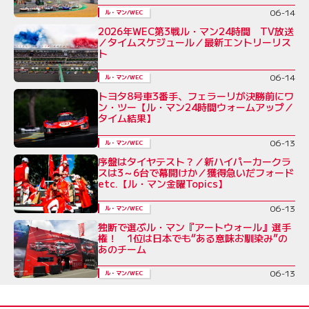
06-14
ル・マン/WEC
2026年WEC第3戦ル・マン24時間 TV放送
／タイムスケジュール／最新エントリーリス
ト
06-14
ル・マン/WEC
トヨタ8号車3番手、フェラーリが決勝前にワ
ン・ツー【ル・マン24時間ウォームアップ／
タイム結果】
06-13
ル・マン/WEC
序盤はタイヤテスト？／新ハイパーカークラ
スは3～6台で幕開けか／獲得急いだフォード
etc.【ル・マン金曜Topics】
06-13
ル・マン/WEC
独断で選ぶル・マン『アートウォール』選手
権！ 1位は日本でも“ある意味お馴染み”の
あのチーム
06-13
ル・マン/WEC