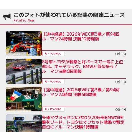
このフォトが使われている記事の関連ニュース
【途中経過】2026年WEC第3戦／第94回
ル・マン24時間 決勝12時間後
06-14
ル・マン/WEC
8号車トヨタが戦略と好ペースで一気に上位
進出。キャデラック、BMWと首位争う／
ル・マン決勝6時間後
06-14
ル・マン/WEC
【途中経過】2026年WEC第3戦／第94回
ル・マン24時間 決勝6時間後
06-14
ル・マン/WEC
失速マグヌッセンに代わり20号車BMWが序
盤をリード。トヨタはオフセット戦略で暫定
首位に／ル・マン決勝1時間後