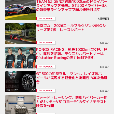
TEAM 5ZIGENが鈴鹿1000kmのドライバー
ラインアップを発表。GT500ドライバー3人
の超豪華ラインアップで総合優勝目指す
16時間前
ル・マン/WEC
横浜ゴム 2026ニュルブルクリンク耐久シ
リーズ第7戦 レースレポート
08-07
ル・マン/WEC
PONOS RACING、鈴鹿1000kmに牧野、野
中、篠原を招聘。テクニカルパートナーは
D’station Racingの強力体制で挑む
08-07
ル・マン/WEC
GT500の知見をル・マンへ。レイズ製ホ
イールが実現する軽量化と高剛性の高次元融
合
PR
08-07
ル・マン/WEC
フォード・レーシング、新型ハイパーカー用
5.4リッターV8“コヨーテ”のダイナモテスト
映像を公開