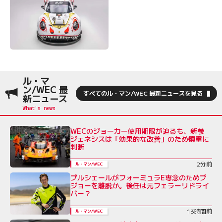
ル・マ
ン/WEC 最
すべてのル・マン/WEC 最新ニュースを見る
新ニュース
WECのジョーカー使用期限が迫るも、新参
ジェネシスは「効果的な改善」のため慎重に
判断
2分前
ル・マン/WEC
プルシェールがフォーミュラE専念のためプ
ジョーを離脱か。後任は元フェラーリドライ
バー？
13時間前
ル・マン/WEC