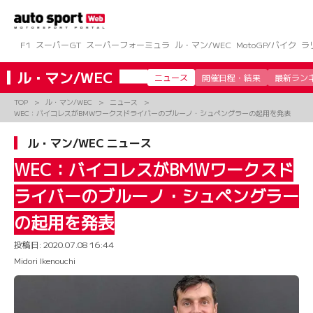
コ
ン
テ
ン
F1
スーパーGT
スーパーフォーミュラ
ル・マン/WEC
MotoGP/バイク
ラ
ツ
へ
ル・マン/WEC
ニュース
開催日程・結果
最新ラン
ス
キ
TOP
ル・マン/WEC
ニュース
ッ
WEC：バイコレスがBMWワークスドライバーのブルーノ・シュペングラーの起用を発表
プ
ル・マン/WEC ニュース
WEC：バイコレスがBMWワークスド
ライバーのブルーノ・シュペングラー
の起用を発表
投稿日:
2020.07.08 16:44
Midori Ikenouchi