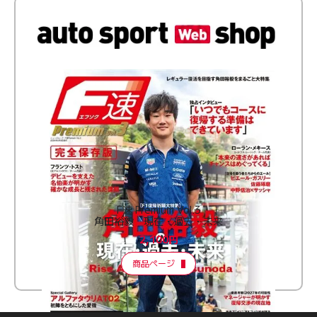
F速 Premium Vol.3
角田裕毅 現在・過去・未来
2,100円
商品ページ