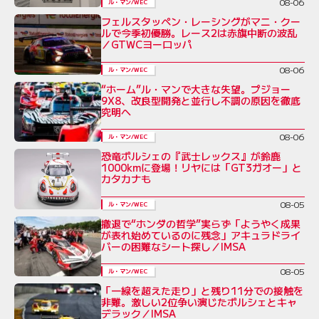
08-06
ル・マン/WEC
フェルスタッペン・レーシングがマニ・クー
ルで今季初優勝。レース2は赤旗中断の波乱
／GTWCヨーロッパ
08-06
ル・マン/WEC
“ホーム”ル・マンで大きな失望。プジョー
9X8、改良型開発と並行し不調の原因を徹底
究明へ
08-06
ル・マン/WEC
恐竜ポルシェの『武士レックス』が鈴鹿
1000kmに登場！リヤには「GT3ガオー」と
カタカナも
08-05
ル・マン/WEC
撤退で“ホンダの哲学”実らず「ようやく成果
が表れ始めているのに残念」アキュラドライ
バーの困難なシート探し／IMSA
08-05
ル・マン/WEC
「一線を超えた走り」と残り11分での接触を
非難。激しい2位争い演じたポルシェとキャ
デラック／IMSA