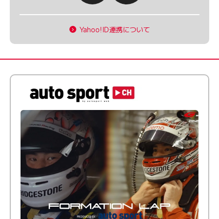
Yahoo!ID連携について
倒す相手を、信じてる。小林利徠斗 × 野村勇斗
【FORMATION LAP Produced by auto sport】