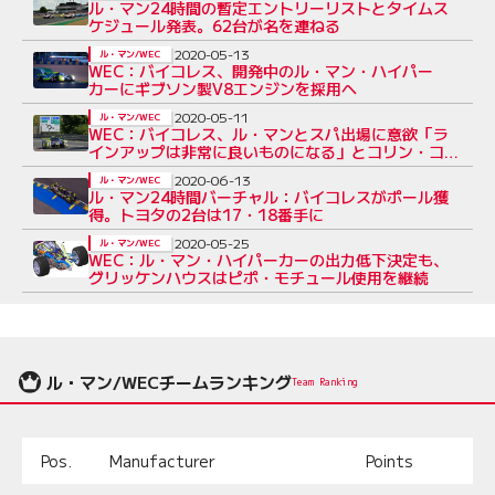
ル・マン24時間の暫定エントリーリストとタイムス
ケジュール発表。62台が名を連ねる
2020-05-13
ル・マン/WEC
WEC：バイコレス、開発中のル・マン・ハイパー
カーにギブソン製V8エンジンを採用へ
2020-05-11
ル・マン/WEC
WEC：バイコレス、ル・マンとスパ出場に意欲「ラ
インアップは非常に良いものになる」とコリン・コレ
ス
2020-06-13
ル・マン/WEC
ル・マン24時間バーチャル：バイコレスがポール獲
得。トヨタの2台は17・18番手に
2020-05-25
ル・マン/WEC
WEC：ル・マン・ハイパーカーの出力低下決定も、
グリッケンハウスはピポ・モチュール使用を継続
ル・マン/WECチームランキング
Team Ranking
Pos.
Manufacturer
Points