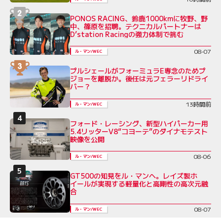
PONOS RACING、鈴鹿1000kmに牧野、野
中、篠原を招聘。テクニカルパートナーは
D’station Racingの強力体制で挑む
08-07
ル・マン/WEC
プルシェールがフォーミュラE専念のためプ
ジョーを離脱か。後任は元フェラーリドライ
バー？
13時間前
ル・マン/WEC
フォード・レーシング、新型ハイパーカー用
5.4リッターV8“コヨーテ”のダイナモテスト
映像を公開
08-06
ル・マン/WEC
GT500の知見をル・マンへ。レイズ製ホ
イールが実現する軽量化と高剛性の高次元融
合
08-07
ル・マン/WEC