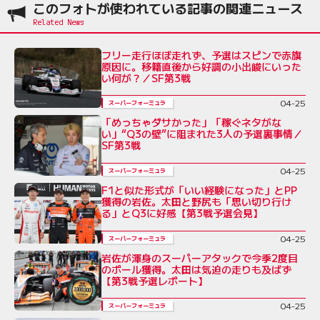
このフォトが使われている記事の関連ニュース
フリー走行ほぼ走れず、予選はスピンで赤旗
原因に。移籍直後から好調の小出峻にいった
い何が？／SF第3戦
04-25
スーパーフォーミュラ
「めっちゃダサかった」「稼ぐネタがな
い」“Q3の壁”に阻まれた3人の予選裏事情／
SF第3戦
04-25
スーパーフォーミュラ
F1と似た形式が「いい経験になった」とPP
獲得の岩佐。太田と野尻も「思い切り行け
る」とQ3に好感【第3戦予選会見】
04-25
スーパーフォーミュラ
岩佐が渾身のスーパーアタックで今季2度目
のポール獲得。太田は気迫の走りも及ばず
【第3戦予選レポート】
04-25
スーパーフォーミュラ