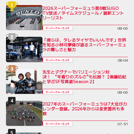
2026スーパーフォーミュラ第8戦SUGO
TV放送／タイムスケジュール／最新エント
リーリスト
08-06
スーパーフォーミュラ
「僕らは、タレるタイヤでいいんです」世界
を知る小林可夢偉が語るスーパーフォーミュ
ラの難しさと魅力
08-04
スーパーフォーミュラ
先生とデグナーでバリエーション対
決！ “年寄りのズルさ”も伝授？【後藤佑紀
と学ぶSF写真道Season 2】
08-06
スーパーフォーミュラ
2027年のスーパーフォーミュラは7大会がカ
レンダー登録。2026年からは変更箇所も多
数
07-31
スーパーフォーミュラ