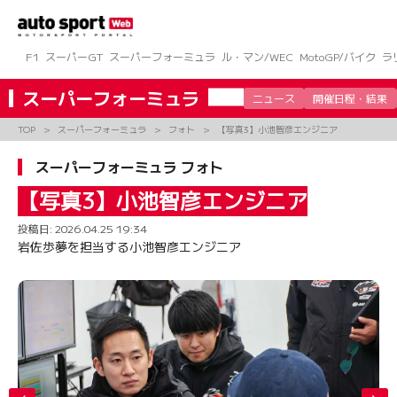
コ
ン
テ
ン
F1
スーパーGT
スーパーフォーミュラ
ル・マン/WEC
MotoGP/バイク
ラ
ツ
へ
スーパーフォーミュラ
ニュース
開催日程・結果
ス
キ
TOP
スーパーフォーミュラ
フォト
【写真3】小池智彦エンジニア
ッ
プ
スーパーフォーミュラ フォト
【写真3】小池智彦エンジニア
投稿日:
2026.04.25 19:34
岩佐歩夢を担当する小池智彦エンジニア