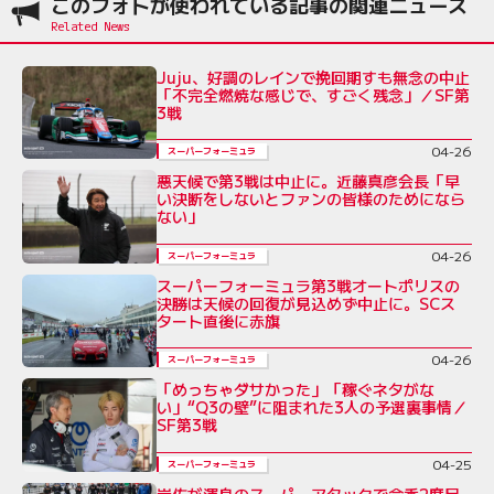
このフォトが使われている記事の関連ニュース
Juju、好調のレインで挽回期すも無念の中止
「不完全燃焼な感じで、すごく残念」／SF第
3戦
04-26
スーパーフォーミュラ
悪天候で第3戦は中止に。近藤真彦会長「早
い決断をしないとファンの皆様のためになら
ない」
04-26
スーパーフォーミュラ
スーパーフォーミュラ第3戦オートポリスの
決勝は天候の回復が見込めず中止に。SCス
タート直後に赤旗
04-26
スーパーフォーミュラ
「めっちゃダサかった」「稼ぐネタがな
い」“Q3の壁”に阻まれた3人の予選裏事情／
SF第3戦
04-25
スーパーフォーミュラ
岩佐が渾身のスーパーアタックで今季2度目