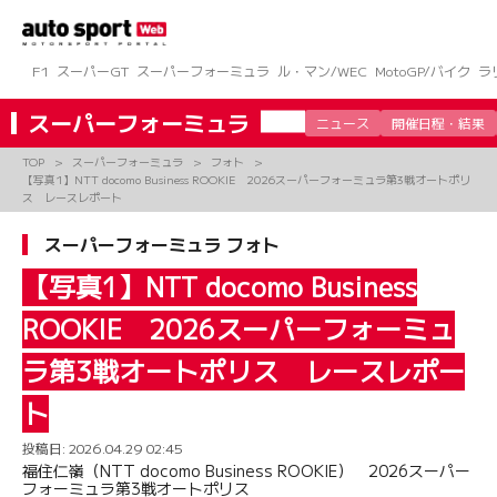
コ
ン
テ
ン
F1
スーパーGT
スーパーフォーミュラ
ル・マン/WEC
MotoGP/バイク
ラ
ツ
へ
スーパーフォーミュラ
ニュース
開催日程・結果
ス
キ
TOP
スーパーフォーミュラ
フォト
ッ
【写真1】NTT docomo Business ROOKIE 2026スーパーフォーミュラ第3戦オートポリ
プ
ス レースレポート
スーパーフォーミュラ フォト
【写真1】NTT docomo Business
ROOKIE 2026スーパーフォーミュ
ラ第3戦オートポリス レースレポー
ト
投稿日:
2026.04.29 02:45
福住仁嶺（NTT docomo Business ROOKIE） 2026スーパー
フォーミュラ第3戦オートポリス