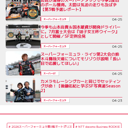
のポール獲得。太田は気迫の走りも及ばず
【第3戦予選レポート】
04-25
スーパーフォーミュラ
今季も山本尚貴＆国本雄資が開発ドライバー
に。7月富士大会は『瑶子女王杯ウイーク』
として開催／SF定例会見
04-25
スーパーフォーミュラ
スーパーフォーミュラ・ライツ第2大会の鈴
木斗輝哉欠場についてモリゾウが説明「長い
目で応援してほしい」
04-25
スーパーGT
カメラもレーシングカーと同じでセッティン
グが命！【後藤佑紀と学ぶSF写真道Season
2】
04-23
スーパーフォーミュラ
2026スーパーフォーミュラ第3戦オートポリス
NTT docomo Business ROOKIE