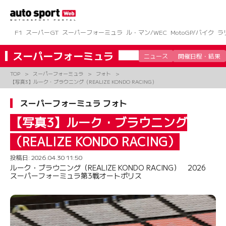
コ
ン
テ
ン
F1
スーパーGT
スーパーフォーミュラ
ル・マン/WEC
MotoGP/バイク
ラ
ツ
へ
スーパーフォーミュラ
ニュース
開催日程・結果
ス
キ
TOP
スーパーフォーミュラ
フォト
ッ
【写真3】ルーク・ブラウニング（REALIZE KONDO RACING）
プ
スーパーフォーミュラ フォト
【写真3】ルーク・ブラウニング
（REALIZE KONDO RACING）
投稿日:
2026.04.30 11:50
ルーク・ブラウニング（REALIZE KONDO RACING） 2026
スーパーフォーミュラ第3戦オートポリス