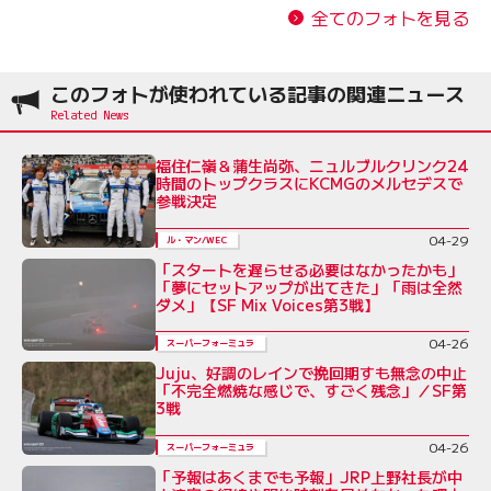
全てのフォトを見る
このフォトが使われている記事の関連ニュース
福住仁嶺＆蒲生尚弥、ニュルブルクリンク24
時間のトップクラスにKCMGのメルセデスで
参戦決定
04-29
ル・マン/WEC
「スタートを遅らせる必要はなかったかも」
「夢にセットアップが出てきた」「雨は全然
ダメ」【SF Mix Voices第3戦】
04-26
スーパーフォーミュラ
Juju、好調のレインで挽回期すも無念の中止
「不完全燃焼な感じで、すごく残念」／SF第
3戦
04-26
スーパーフォーミュラ
「予報はあくまでも予報」JRP上野社長が中