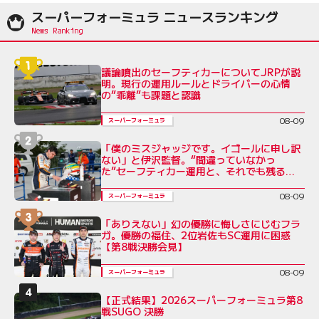
スーパーフォーミュラ ニュースランキング
議論噴出のセーフティカーについてJRPが説
明。現行の運用ルールとドライバーの心情
の”乖離”も課題と認識
08-09
スーパーフォーミュラ
「僕のミスジャッジです。イゴールに申し訳
ない」と伊沢監督。“間違っていなかっ
た”セーフティカー運用と、それでも残る不
公平感
08-09
スーパーフォーミュラ
「ありえない」幻の優勝に悔しさにじむフラ
ガ。優勝の福住、2位岩佐もSC運用に困惑
【第8戦決勝会見】
08-09
スーパーフォーミュラ
【正式結果】2026スーパーフォーミュラ第8
戦SUGO 決勝