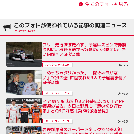
全てのフォトを見る
このフォトが使われている記事の関連ニュース
フリー走行ほぼ走れず、予選はスピンで赤旗
原因に。移籍直後から好調の小出峻にいった
い何が？／SF第3戦
04-25
スーパーフォーミュラ
「めっちゃダサかった」「稼ぐネタがな
い」“Q3の壁”に阻まれた3人の予選裏事情／
SF第3戦
04-25
スーパーフォーミュラ
F1と似た形式が「いい経験になった」とPP
獲得の岩佐。太田と野尻も「思い切り行け
る」とQ3に好感【第3戦予選会見】
04-25
スーパーフォーミュラ
岩佐が渾身のスーパーアタックで今季2度目