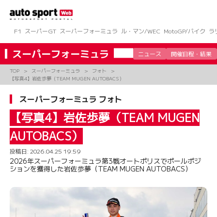
コ
ン
テ
ン
F1
スーパーGT
スーパーフォーミュラ
ル・マン/WEC
MotoGP/バイク
ラ
ツ
へ
スーパーフォーミュラ
ニュース
開催日程・結果
ス
キ
TOP
スーパーフォーミュラ
フォト
ッ
【写真4】岩佐歩夢（TEAM MUGEN AUTOBACS）
プ
スーパーフォーミュラ フォト
【写真4】岩佐歩夢（TEAM MUGEN
AUTOBACS）
投稿日:
2026.04.25 19:59
2026年スーパーフォーミュラ第3戦オートポリスでポールポジ
ションを獲得した岩佐歩夢（TEAM MUGEN AUTOBACS）