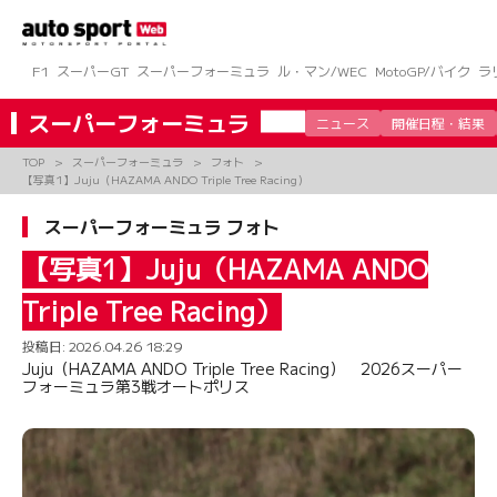
コ
ン
テ
ン
F1
スーパーGT
スーパーフォーミュラ
ル・マン/WEC
MotoGP/バイク
ラ
ツ
へ
スーパーフォーミュラ
ニュース
開催日程・結果
ス
キ
TOP
スーパーフォーミュラ
フォト
ッ
【写真1】Juju（HAZAMA ANDO Triple Tree Racing）
プ
スーパーフォーミュラ フォト
【写真1】Juju（HAZAMA ANDO
Triple Tree Racing）
投稿日:
2026.04.26 18:29
Juju（HAZAMA ANDO Triple Tree Racing） 2026スーパー
フォーミュラ第3戦オートポリス