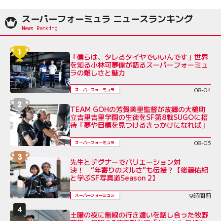
スーパーフォーミュラ ニュースランキング
「僕らは、タレるタイヤでいいんです」世界
を知る小林可夢偉が語るスーパーフォーミュ
ラの難しさと魅力
08-04
スーパーフォーミュラ
TEAM GOHの芳賀美里監督が故郷の大槌町
立吉里吉里学園の生徒をSF第8戦SUGOに招
待「夢や目標を見つけるきっかけになれば」
08-03
スーパーフォーミュラ
先生とデグナーでバリエーション対
決！ “年寄りのズルさ”も伝授？【後藤佑紀
と学ぶSF写真道Season 2】
9時間前
スーパーフォーミュラ
土曜の夜に無線の行き違いを話し合った牧野