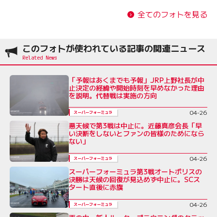
全てのフォトを見る
このフォトが使われている記事の関連ニュース
「予報はあくまでも予報」JRP上野社長が中
止決定の経緯や開始時刻を早めなかった理由
を説明。代替戦は実施の方向
04-26
スーパーフォーミュラ
悪天候で第3戦は中止に。近藤真彦会長「早
い決断をしないとファンの皆様のためになら
ない」
04-26
スーパーフォーミュラ
スーパーフォーミュラ第3戦オートポリスの
決勝は天候の回復が見込めず中止に。SCス
タート直後に赤旗
04-26
スーパーフォーミュラ