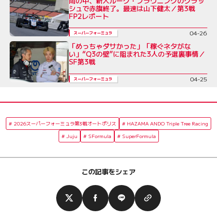
雨の中、新人ルーク・ブラウニングのクラッ
シュで赤旗終了。最速は山下健太／第3戦
FP2レポート
04-26
スーパーフォーミュラ
「めっちゃダサかった」「稼ぐネタがな
い」“Q3の壁”に阻まれた3人の予選裏事情／
SF第3戦
04-25
スーパーフォーミュラ
2026スーパーフォーミュラ第3戦オートポリス
HAZAMA ANDO Triple Tree Racing
Juju
SFormula
SuperFormula
この記事をシェア