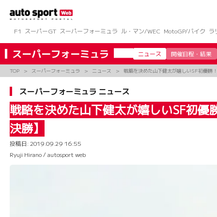
コ
ン
テ
ン
F1
スーパーGT
スーパーフォーミュラ
ル・マン/WEC
MotoGP/バイク
ラ
ツ
へ
スーパーフォーミュラ
ニュース
開催日程・結果
ス
キ
TOP
スーパーフォーミュラ
ニュース
戦略を決めた山下健太が嬉しいSF初優勝！
ッ
プ
スーパーフォーミュラ ニュース
戦略を決めた山下健太が嬉しいSF初優
決勝】
投稿日:
2019.09.29 16:55
Ryuji Hirano / autosport web