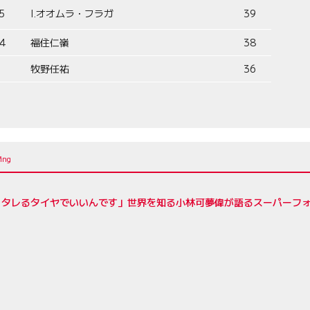
5
I.オオムラ・フラガ
39
4
福住仁嶺
38
牧野任祐
36
、タレるタイヤでいいんです」世界を知る小林可夢偉が語るスーパーフ