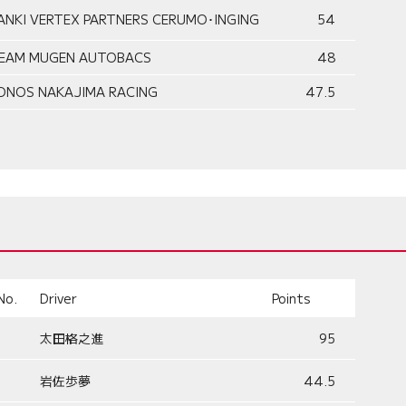
ANKI VERTEX PARTNERS CERUMO･INGING
54
EAM MUGEN AUTOBACS
48
ONOS NAKAJIMA RACING
47.5
No.
Driver
Points
太田格之進
95
岩佐歩夢
44.5