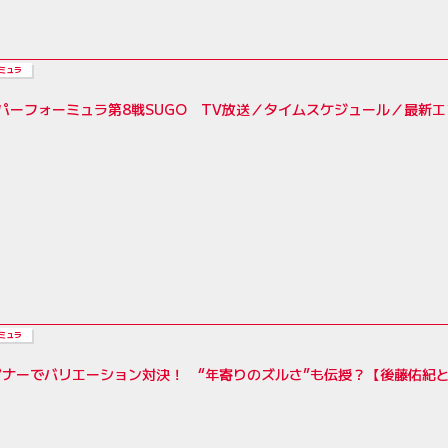
ミュラ
ーパーフォーミュラ第8戦SUGO TV放送／タイムスケジュール／最新
ミュラ
ナーでバリエーション対決！ “年寄りのズルさ”も伝授？【後藤佑紀と学ぶ