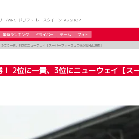
リー/WRC
ドリフト
レースクイーン
AS SHOP
最新ランキング
ドライバー
チーム
フォト
 2位に一貴、3位にニューウェイ【スーパーフォーミュラ第6戦岡山決勝】
勝！ 2位に一貴、3位にニューウェイ【ス