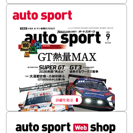
［ SUPER GT 熱闘“再点火”特集 ］
RE:IGNITION
詳細を見る