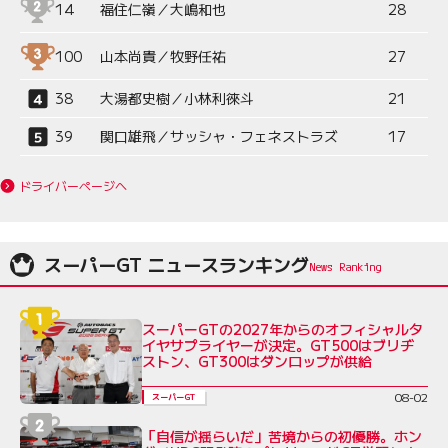
14
福住仁嶺／大嶋和也
28
100
山本尚貴／牧野任祐
27
38
大湯都史樹／小林利徠斗
21
39
関口雄飛／サッシャ・フェネストラズ
17
ドライバーページへ
スーパーGT ニュースランキング
スーパーGTの2027年からのオフィシャルタ
イヤサプライヤーが決定。GT500はブリヂ
ストン、GT300はダンロップが供給
08-02
スーパーGT
「自信が揺らいだ」苦境からの初優勝。ホン