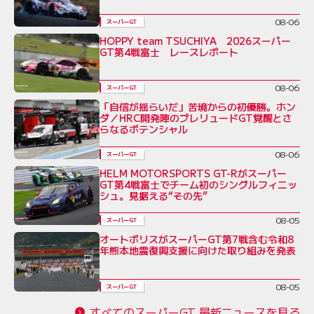
08-06
スーパーGT
HOPPY team TSUCHIYA 2026スーパー
GT第4戦富士 レースレポート
08-06
スーパーGT
「自信が揺らいだ」苦境からの初優勝。ホン
ダ／HRC開発陣のプレリュードGT覚醒とさ
らなるポテンシャル
08-06
スーパーGT
HELM MOTORSPORTS GT-Rがスーパー
GT第4戦富士でチーム初のシングルフィニッ
シュ。見据える“その先”
08-05
スーパーGT
オートポリスがスーパーGT第7戦含む令和8
年熊本地震復興支援に向けた取り組みを発表
08-05
スーパーGT
すべてのスーパーGT 最新ニュースを見る