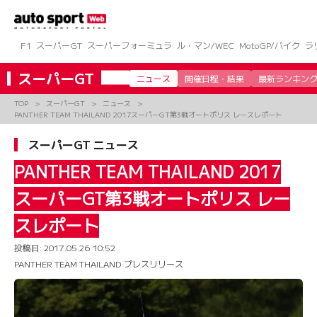
コ
ン
テ
ン
F1
スーパーGT
スーパーフォーミュラ
ル・マン/WEC
MotoGP/バイク
ラ
ツ
へ
スーパーGT
ニュース
開催日程・結果
最新ランキン
ス
キ
TOP
スーパーGT
ニュース
ッ
PANTHER TEAM THAILAND 2017スーパーGT第3戦オートポリス レースレポート
プ
スーパーGT ニュース
PANTHER TEAM THAILAND 2017
スーパーGT第3戦オートポリス レー
スレポート
投稿日:
2017.05.26 10:52
PANTHER TEAM THAILAND プレスリリース