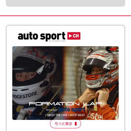
倒す相手を、信じてる。小林利徠斗 × 野村勇斗
【FORMATION LAP Produced by auto sport】
2026 Episode 2
もっと見る