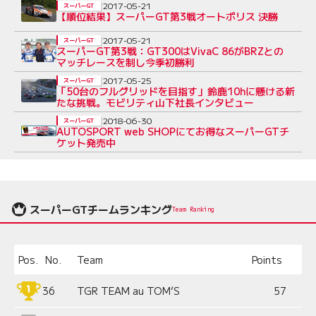
2017-05-21
スーパーGT
【順位結果】スーパーGT第3戦オートポリス 決勝
2017-05-21
スーパーGT
スーパーGT第3戦：GT300はVivaC 86がBRZとの
マッチレースを制し今季初勝利
2017-05-25
スーパーGT
「50台のフルグリッドを目指す」鈴鹿10hに懸ける新
たな挑戦。モビリティ山下社長インタビュー
2018-06-30
スーパーGT
AUTOSPORT web SHOPにてお得なスーパーGTチ
ケット発売中
スーパーGTチームランキング
Team Ranking
Pos.
No.
Team
Points
36
TGR TEAM au TOM’S
57