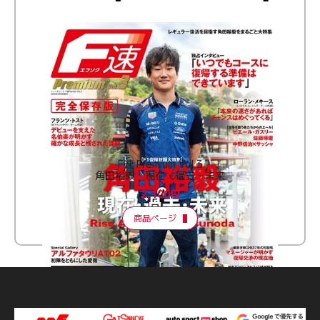
F速 Premium Vol.3
角田裕毅 現在・過去・未来
2,100円
商品ページ