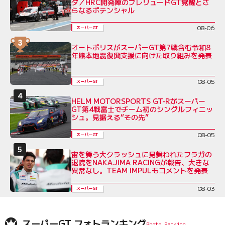
ダ／HRC開発陣のプレリュードGT覚醒とさ
らなるポテンシャル
08-06
スーパーGT
オートポリスがスーパーGT第7戦含む令和8
年熊本地震復興支援に向けた取り組みを発表
08-05
スーパーGT
HELM MOTORSPORTS GT-Rがスーパー
GT第4戦富士でチーム初のシングルフィニッ
シュ。見据える“その先”
08-05
スーパーGT
宙を舞う大クラッシュに見舞われたフラガの
退院をNAKAJIMA RACINGが報告、大きな
異常なし。TEAM IMPULもコメントを発表
08-03
スーパーGT
スーパーGT フォトランキング