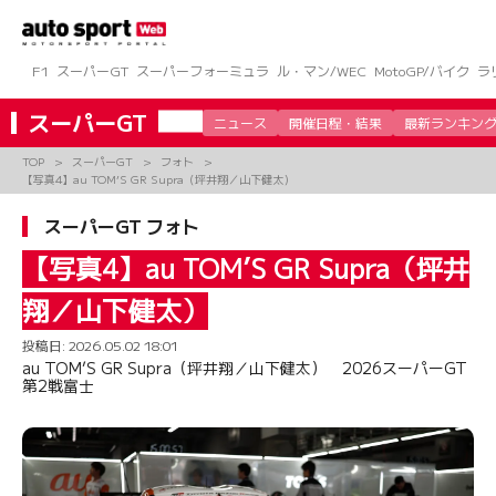
コ
ン
テ
ン
F1
スーパーGT
スーパーフォーミュラ
ル・マン/WEC
MotoGP/バイク
ラ
ツ
へ
スーパーGT
ニュース
開催日程・結果
最新ランキン
ス
キ
TOP
スーパーGT
フォト
ッ
【写真4】au TOM’S GR Supra（坪井翔／山下健太）
プ
スーパーGT フォト
【写真4】au TOM’S GR Supra（坪井
翔／山下健太）
投稿日:
2026.05.02 18:01
au TOM’S GR Supra（坪井翔／山下健太） 2026スーパーGT
第2戦富士