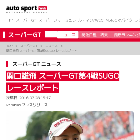
コ
ン
テ
ン
F1
スーパーGT
スーパーフォーミュラ
ル・マン/WEC
MotoGP/バイク
ラ
ツ
へ
スーパーGT
ニュース
開催日程・結果
最新ランキン
ス
キ
TOP
スーパーGT
ニュース
ッ
関口雄飛 スーパーGT第4戦SUGO レースレポート
プ
スーパーGT ニュース
関口雄飛 スーパーGT第4戦SUGO
レースレポート
投稿日:
2016.07.28 15:17
Ramblas プレスリリース