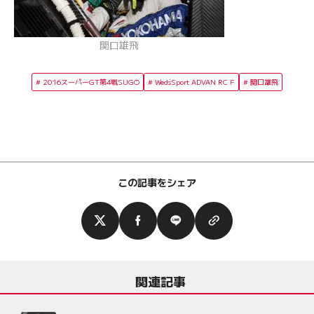
関口雄飛
2016スーパーGT第4戦SUGO
WedsSport ADVAN RC F
関口雄飛
この記事をシェア
関連記事