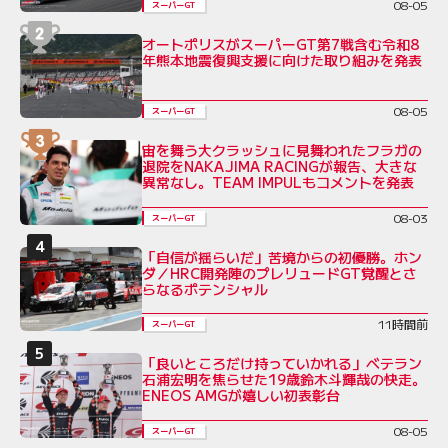
08-05
スーパーGT
オートポリスがスーパーGT第7戦含む令和8
年熊本地震復興支援に向けた取り組みを発表
08-05
スーパーGT
宙を舞う大クラッシュに見舞われたフラガの
退院をNAKAJIMA RACINGが報告、大きな
異常なし。TEAM IMPULもコメントを発表
08-03
スーパーGT
「自信が揺らいだ」苦境からの初優勝。ホン
ダ／HRC開発陣のプレリュードGT覚醒とさ
らなるポテンシャル
11時間前
スーパーGT
「良いところだけ持っていかれる」ベテラン
石浦宏明を焦らせた19歳鈴木斗輝哉の快走。
ENEOS AMGが嬉しい初表彰台
08-05
スーパーGT