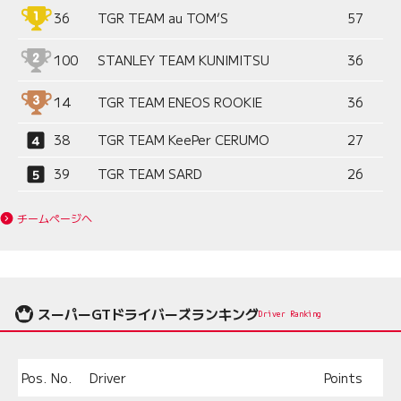
36
TGR TEAM au TOM’S
57
100
STANLEY TEAM KUNIMITSU
36
14
TGR TEAM ENEOS ROOKIE
36
38
TGR TEAM KeePer CERUMO
27
39
TGR TEAM SARD
26
チームページへ
スーパーGTドライバーズランキング
Driver Ranking
Pos.
No.
Driver
Points