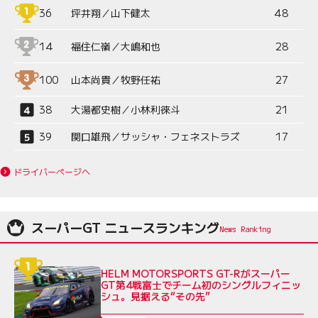
36
坪井翔／山下健太
48
14
福住仁嶺／大嶋和也
28
100
山本尚貴／牧野任祐
27
38
大湯都史樹／小林利徠斗
21
39
関口雄飛／サッシャ・フェネストラズ
17
ドライバーページへ
スーパーGT ニュースランキング
HELM MOTORSPORTS GT-Rがスーパー
GT第4戦富士でチーム初のシングルフィニッ
シュ。見据える“その先”