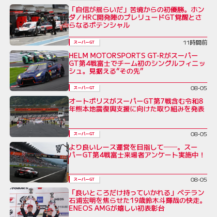
「自信が揺らいだ」苦境からの初優勝。ホン
ダ／HRC開発陣のプレリュードGT覚醒とさ
らなるポテンシャル
11時間前
スーパーGT
HELM MOTORSPORTS GT-Rがスーパー
GT第4戦富士でチーム初のシングルフィニッ
シュ。見据える“その先”
08-05
スーパーGT
オートポリスがスーパーGT第7戦含む令和8
年熊本地震復興支援に向けた取り組みを発表
08-05
スーパーGT
より良いレース運営を目指して──。スー
パーGT第4戦富士来場者アンケート実施中！
08-05
スーパーGT
「良いところだけ持っていかれる」ベテラン
石浦宏明を焦らせた19歳鈴木斗輝哉の快走。
ENEOS AMGが嬉しい初表彰台