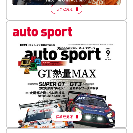
もっと見る
［ SUPER GT 熱闘“再点火”特集 ］
RE:IGNITION
詳細を見る