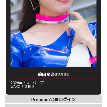
前田星奈
まえだせな
2026年 / スーパーGT
WAKO'S GIRLS
Premium会員ログイン