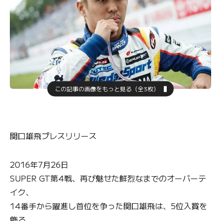
この記事の画像をもっと見る（全3枚）
関口雄飛プレスリリース
2016年7月26日
SUPER GT第4戦、再び魅せた鮮烈なまでのオーバーテ
イク、
14番手から躍進し首位を争った関口雄飛は、5位入賞を
飾る。