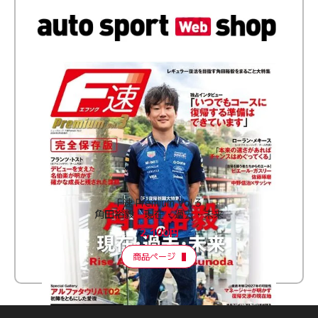
F速 Premium Vol.3
角田裕毅 現在・過去・未来
2,100円
商品ページ