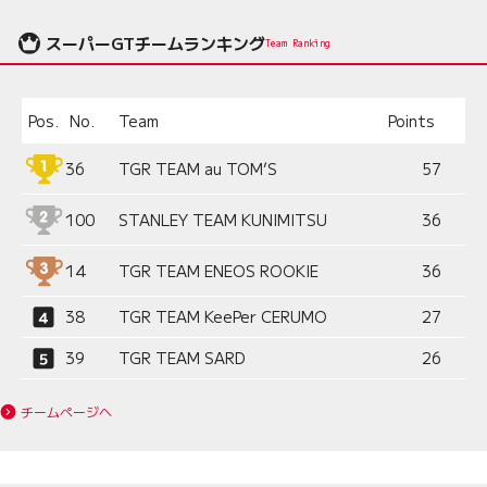
スーパーGTチームランキング
Team Ranking
Pos.
No.
Team
Points
36
TGR TEAM au TOM’S
57
100
STANLEY TEAM KUNIMITSU
36
14
TGR TEAM ENEOS ROOKIE
36
38
TGR TEAM KeePer CERUMO
27
39
TGR TEAM SARD
26
チームページへ