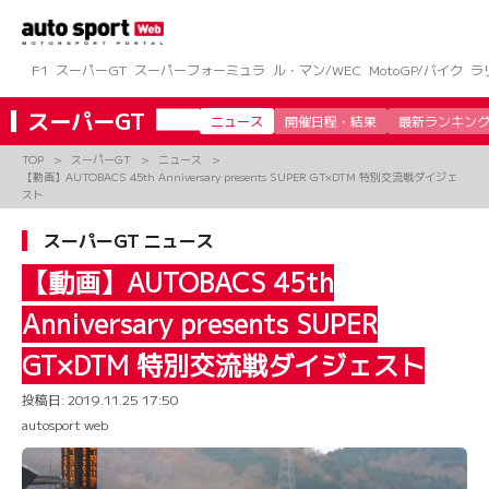
コ
ン
テ
ン
F1
スーパーGT
スーパーフォーミュラ
ル・マン/WEC
MotoGP/バイク
ラ
ツ
へ
スーパーGT
ニュース
開催日程・結果
最新ランキン
ス
キ
TOP
スーパーGT
ニュース
ッ
【動画】AUTOBACS 45th Anniversary presents SUPER GT×DTM 特別交流戦ダイジェ
プ
スト
スーパーGT ニュース
【動画】AUTOBACS 45th
Anniversary presents SUPER
GT×DTM 特別交流戦ダイジェスト
投稿日:
2019.11.25 17:50
autosport web