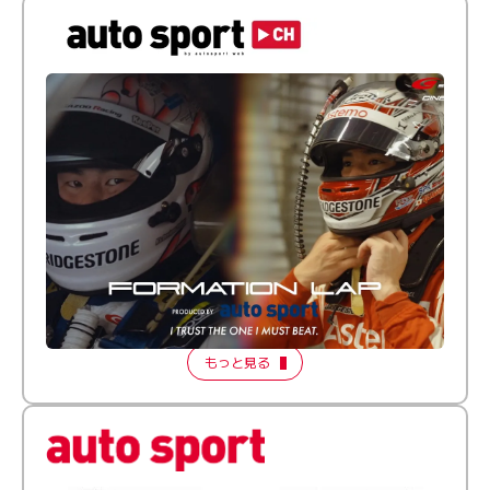
倒す相手を、信じてる。小林利徠斗 × 野村勇斗
【FORMATION LAP Produced by auto sport】
2026 Episode 2
もっと見る