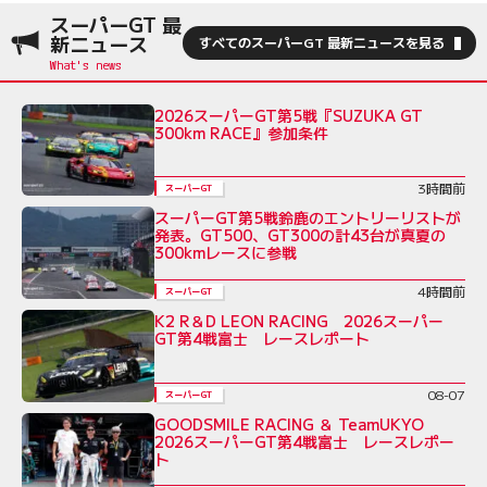
スーパーGT 最
新ニュース
すべてのスーパーGT 最新ニュースを見る
2026スーパーGT第5戦『SUZUKA GT
300km RACE』参加条件
3時間前
スーパーGT
スーパーGT第5戦鈴鹿のエントリーリストが
発表。GT500、GT300の計43台が真夏の
300kmレースに参戦
4時間前
スーパーGT
K2 R＆D LEON RACING 2026スーパー
GT第4戦富士 レースレポート
08-07
スーパーGT
GOODSMILE RACING ＆ TeamUKYO
2026スーパーGT第4戦富士 レースレポー
ト