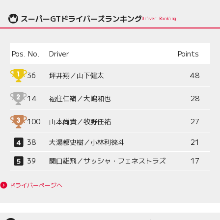
スーパーGTドライバーズランキング
Driver Ranking
Pos.
No.
Driver
Points
36
坪井翔／山下健太
48
14
福住仁嶺／大嶋和也
28
100
山本尚貴／牧野任祐
27
38
大湯都史樹／小林利徠斗
21
39
関口雄飛／サッシャ・フェネストラズ
17
ドライバーページへ