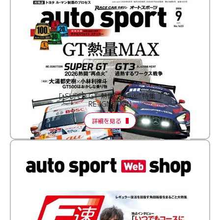
［ SUPER GT 熱闘“再点火”特集 ］
RE:IGNITION
詳細を見る