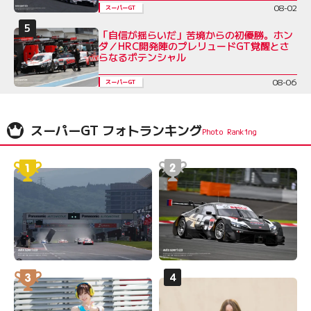
08-02
スーパーGT
「自信が揺らいだ」苦境からの初優勝。ホン
ダ／HRC開発陣のプレリュードGT覚醒とさ
らなるポテンシャル
08-06
スーパーGT
スーパーGT フォトランキング