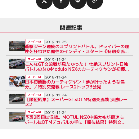
関連記事
2019-11-25
スーパーGT
衝撃シーン連続のスプリントバトル。ドライバーの理
性を狂わせた魔性のインディ・スタート《特別交流戦
レース2あと読み》
2019-11-24
スーパーGT
こんなGT交流戦が見たかった！ 壮絶スプリント日独
バトルのなかModulo NSXのカーティケヤンが初優
勝：レース2
2019-11-24
スーパーGT
日本初優勝のカーティケヤン「夢が叶ったような気
分」／特別交流戦 レース2トップ3会見
2019-11-24
スーパーGT
【順位結果】スーパーGT×DTM特別交流戦 決勝レー
ス2
2019-11-24
スーパーGT
予選2回目は混戦。MOTUL NSX中嶋大祐が最速も
ポールはDTMデュバルの手に【順位結果】特別交流
戦 公式予選2