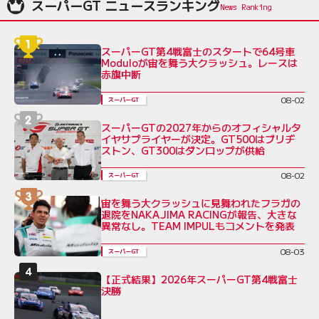
スーパーGT ニュースランキング
スーパーGT第4戦富士のスタートで64号車
Moduloが宙を舞う大クラッシュ。レースは
赤旗中断
08-02
スーパーGT
スーパーGTの2027年からのオフィシャルタ
イヤサプライヤーが決定。GT500はブリヂ
ストン、GT300はダンロップが供給
08-02
スーパーGT
宙を舞う大クラッシュに見舞われたフラガの
退院をNAKAJIMA RACINGが報告、大きな
異常なし。TEAM IMPULもコメントを発表
08-03
スーパーGT
【正式結果】2026年スーパーGT第4戦富士
決勝