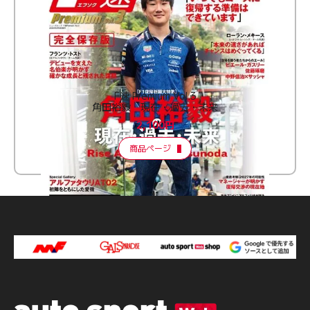
F速 Premium Vol.3
角田裕毅 現在・過去・未来
2,100円
商品ページ