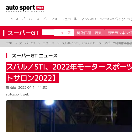
コ
ン
テ
ン
F1
スーパーGT
スーパーフォーミュラ
ル・マン/WEC
MotoGP/バイク
ラ
ツ
へ
スーパーGT
ニュース
開催日程・結果
最新ランキン
ス
キ
TOP
スーパーGT
ニュース
スバル／STI、2022年モータースポーツ参戦体制発
ッ
プ
スーパーGT ニュース
スバル／STI、2022年モータースポ
トサロン2022】
投稿日:
2022.01.14 11:30
autosport web