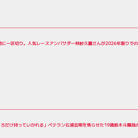
動に一区切り。人気レースアンバサダー林紗久羅さんが2026年限りで
ろだけ持っていかれる」ベテラン石浦宏明を焦らせた19歳鈴木斗輝哉の快