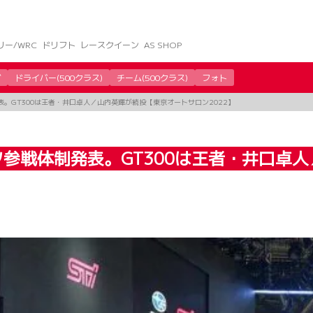
リー/WRC
ドリフト
レースクイーン
AS SHOP
グ
ドライバー(500クラス)
チーム(500クラス)
フォト
表。GT300は王者・井口卓人／山内英輝が続投【東京オートサロン2022】
ーツ参戦体制発表。GT300は王者・井口卓