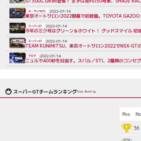
GT300にGR86登場！ まずはaprの30号車、SHADE 
2022-01-14
ル・マン/WEC
東京オートサロン2022開幕で初披露。TOYOTA GAZOO
2022-01-14
スーパーGT
今年のミク号はグリーン＆ホワイト！ グッドスマイル 初音
2022-01-14
スーパーGT
TEAM KUNIMITSU、東京オートサロン2022でNSX-
2022-01-14
クルマ
ニュルで400秒を目指す。スバル／STI、2種類のコンセ
スーパーGTチームランキング
Team Ranking
Pos.
No
36