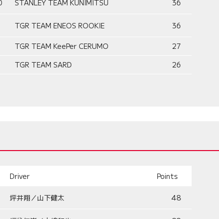
0
STANLEY TEAM KUNIMITSU
36
TGR TEAM ENEOS ROOKIE
36
TGR TEAM KeePer CERUMO
27
TGR TEAM SARD
26
Driver
Points
坪井翔／山下健太
48