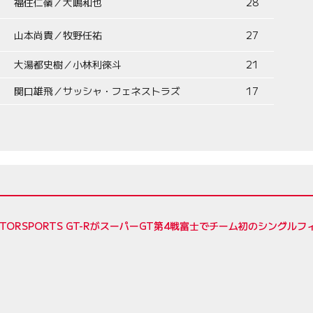
福住仁嶺／大嶋和也
28
山本尚貴／牧野任祐
27
大湯都史樹／小林利徠斗
21
関口雄飛／サッシャ・フェネストラズ
17
MOTORSPORTS GT-RがスーパーGT第4戦富士でチーム初のシングル